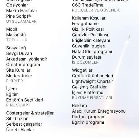
Opsiyonlar
C63 TradeTime
Makro Haritalar
POLIÇELER VE GÜVENLIK
Pine Script®
Kullanım Koşulları
UYGULAMALAR
Feragatname
Mobil
Gizlilik Politikası
Masaüstü
Çerezler Politikası
TOPLULUK
Erişilebilirlik Beyanı
Güvenlik ipuçları
Sosyal ağ
Hata Ödül programı
Sevgi Duvarı
Durum sayfası
Arkadaşını yönlendir
İŞ ÇÖZÜMLERI
Creator program
Site Kuralları
Widget'lar
Moderatörler
Grafik kütüphaneleri
FIKIRLER
Lightweight Charts™
Gelişmiş Grafikler
İşlem
İşlem Platformu
Eğitim
BÜYÜME FIRSATLARI
Editörün Seçtikleri
PINE SCRIPT
Reklam
Aracı Kurum Entegrasyonu
Göstergeler & stratejiler
Partner programı
Sihirbazlar
Eğitim programı
Serbest çalışanlar
Ücretli Alanlar