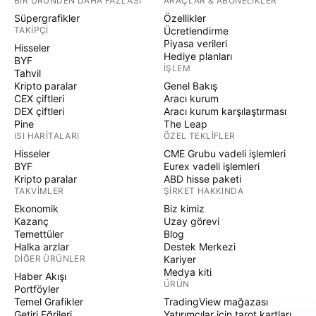
BIR ÜRÜNDEN DAHA FAZLASI
ARAÇLAR & ABONELIKLER
Süpergrafikler
Özellikler
TAKIPÇI
Ücretlendirme
Piyasa verileri
Hisseler
Hediye planları
BYF
İŞLEM
Tahvil
Kripto paralar
Genel Bakış
CEX çiftleri
Aracı kurum
DEX çiftleri
Aracı kurum karşılaştırması
Pine
The Leap
ISI HARITALARI
ÖZEL TEKLIFLER
Hisseler
CME Grubu vadeli işlemleri
BYF
Eurex vadeli işlemleri
Kripto paralar
ABD hisse paketi
TAKVIMLER
ŞIRKET HAKKINDA
Ekonomik
Biz kimiz
Kazanç
Uzay görevi
Temettüler
Blog
Halka arzlar
Destek Merkezi
DIĞER ÜRÜNLER
Kariyer
Medya kiti
Haber Akışı
ÜRÜN
Portföyler
Temel Grafikler
TradingView mağazası
Getiri Eğrileri
Yatırımcılar için tarot kartları