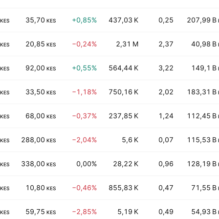
35,70
+0,85%
437,03 K
0,25
207,99 B
KES
KES
20,85
−0,24%
2,31 M
2,37
40,98 B
KES
KES
92,00
+0,55%
564,44 K
3,22
149,1 B
KES
KES
33,50
−1,18%
750,16 K
2,02
183,31 B
KES
KES
68,00
−0,37%
237,85 K
1,24
112,45 B
KES
KES
288,00
−2,04%
5,6 K
0,07
115,53 B
KES
KES
338,00
0,00%
28,22 K
0,96
128,19 B
KES
KES
10,80
−0,46%
855,83 K
0,47
71,55 B
KES
KES
59,75
−2,85%
5,19 K
0,49
54,93 B
KES
KES