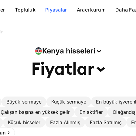
er
Topluluk
Piyasalar
Aracı kurum
Daha Fa
ir
Kenya
hisseleri
Fiyatlar
Büyük-sermaye
Küçük-sermaye
En büyük işveren
Çalışan başına en yüksek gelir
En aktifler
Olağandış
Küçük hisseler
Fazla Alınmış
Fazla Satılmış
En
run