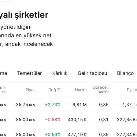
alı şirketler
 yönetildiğini
larında en yüksek net
ır, ancak incelenecek
eme
Temettüler
Kârlılık
Gelir tablosu
Bilanço
Göreceli
elir
Fiyat
Değ %
Hacim
Pys 
hacim
FY
35,75
+2,73%
6,81 M
0,86
1,37 T
KES
KES
85,00
−0,58%
430,15 K
0,31
322,65 B
KES
KES
85,00
+0,59%
477,19 K
0,39
272,34 B
KES
KES