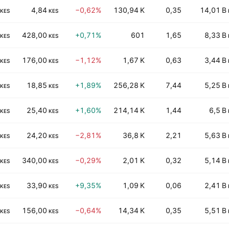
4,84
−0,62%
130,94 K
0,35
14,01 B
KES
KES
428,00
+0,71%
601
1,65
8,33 B
KES
KES
176,00
−1,12%
1,67 K
0,63
3,44 B
KES
KES
18,85
+1,89%
256,28 K
7,44
5,25 B
KES
KES
25,40
+1,60%
214,14 K
1,44
6,5 B
KES
KES
24,20
−2,81%
36,8 K
2,21
5,63 B
KES
KES
340,00
−0,29%
2,01 K
0,32
5,14 B
KES
KES
33,90
+9,35%
1,09 K
0,06
2,41 B
KES
KES
156,00
−0,64%
14,34 K
0,35
5,51 B
KES
KES