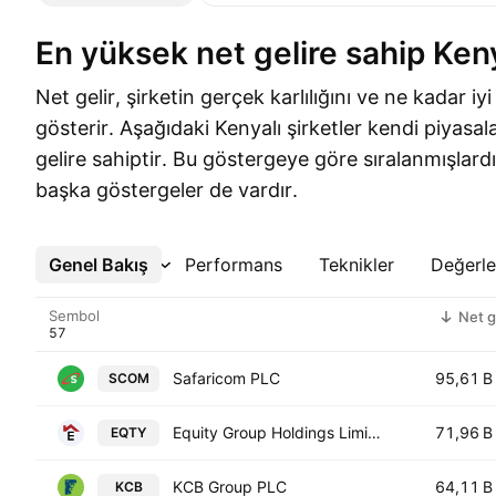
En yüksek net gelire sahip Keny
Net gelir, şirketin gerçek karlılığını ve ne kadar iyi
gösterir. Aşağıdaki Kenyalı şirketler kendi piyasa
gelire sahiptir. Bu göstergeye göre sıralanmışlard
başka göstergeler de vardır.
Genel Bakış
Daha Fazla
Performans
Teknikler
Değerl
Sembol
Net g
Safaricom PLC
95,61 B
SCOM
Equity Group Holdings Limited
71,96 B
EQTY
KCB Group PLC
64,11 B
KCB