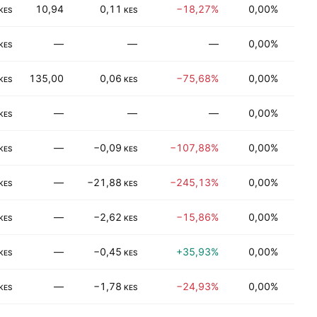
10,94
0,11
−18,27%
0,00%
Daya
KES
KES
—
—
—
0,00%
Daya
KES
135,00
0,06
−75,68%
0,00%
Üreti
KES
KES
—
—
—
0,00%
Daya
KES
—
−0,09
−107,88%
0,00%
Üreti
KES
KES
—
−21,88
−245,13%
0,00%
İşlen
KES
KES
—
−2,62
−15,86%
0,00%
Taşı
KES
KES
—
−0,45
+35,93%
0,00%
Tüke
KES
KES
—
−1,78
−24,93%
0,00%
Tüke
KES
KES