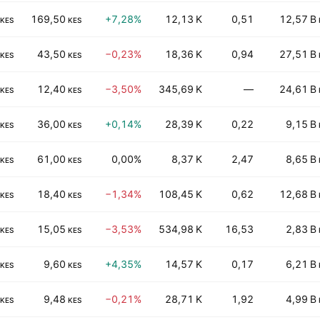
169,50
+7,28%
12,13 K
0,51
12,57 B
KES
KES
43,50
−0,23%
18,36 K
0,94
27,51 B
KES
KES
12,40
−3,50%
345,69 K
—
24,61 B
KES
KES
36,00
+0,14%
28,39 K
0,22
9,15 B
KES
KES
61,00
0,00%
8,37 K
2,47
8,65 B
KES
KES
18,40
−1,34%
108,45 K
0,62
12,68 B
KES
KES
15,05
−3,53%
534,98 K
16,53
2,83 B
KES
KES
9,60
+4,35%
14,57 K
0,17
6,21 B
KES
KES
9,48
−0,21%
28,71 K
1,92
4,99 B
KES
KES