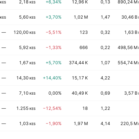
2,18
+6,34%
12,96 K
0,13
890,24 M
KES
KES
5,60
+3,70%
1,02 M
1,47
30,46 B
KES
KES
—
120,00
−5,51%
123
0,32
1,63 B
KES
—
5,92
−1,33%
666
0,22
498,56 M
KES
—
1,67
+5,70%
374,44 K
1,07
554,74 M
KES
—
14,30
+14,40%
15,17 K
4,22
KES
—
7,10
0,00%
40,49 K
0,69
3,57 B
KES
—
1.255
−12,54%
18
1,22
KES
—
1,03
−1,90%
1,97 M
4,14
220,5 M
KES