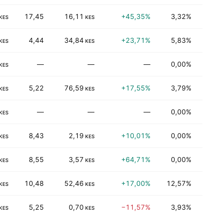
17,45
16,11
+45,35%
3,32%
Dağıt
KES
KES
4,44
34,84
+23,71%
5,83%
Fina
KES
KES
—
—
—
0,00%
Endü
KES
5,22
76,59
+17,55%
3,79%
Fina
KES
KES
—
—
—
0,00%
Enerj
KES
8,43
2,19
+10,01%
0,00%
Fina
KES
KES
8,55
3,57
+64,71%
0,00%
Fina
KES
KES
10,48
52,46
+17,00%
12,57%
Daya
KES
KES
5,25
0,70
−11,57%
3,93%
Fina
KES
KES