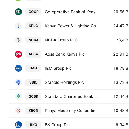
Co-operative Bank of Kenya Ltd.
29,56 B
COOP
Kenya Power & Lighting Company Plc
24,47 B
KPLC
NCBA Group PLC
23,4 B
NCBA
Absa Bank Kenya Plc
22,91 B
ABSA
I&M Group Plc
18,78 B
IMH
Stanbic Holdings Plc
13,72 B
SBIC
Standard Chartered Bank Kenya Ltd
12,44 B
SCBK
Kenya Electricity Generating Company PLC
10,48 B
KEGN
BK Group Plc
9,94 B
BKG