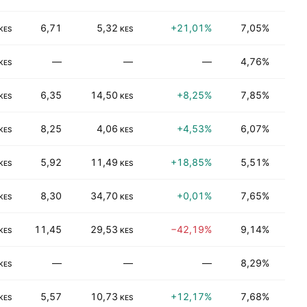
6,71
5,32
+21,01%
7,05%
Fina
KES
KES
—
—
—
4,76%
Elek
KES
6,35
14,50
+8,25%
7,85%
Fina
KES
KES
8,25
4,06
+4,53%
6,07%
Fina
KES
KES
5,92
11,49
+18,85%
5,51%
Fina
KES
KES
8,30
34,70
+0,01%
7,65%
Fina
KES
KES
11,45
29,53
−42,19%
9,14%
Fina
KES
KES
—
—
—
8,29%
Elek
KES
5,57
10,73
+12,17%
7,68%
Fina
KES
KES