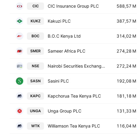
CIC Insurance Group PLC
588,57 M
CIC
Kakuzi PLC
387,57 M
KUKZ
B.O.C Kenya Ltd
314,02 M
BOC
Sameer Africa PLC
274,28 M
SMER
Nairobi Securities Exchange PLC
272,24 M
NSE
Sasini PLC
192,08 M
SASN
Kapchorua Tea Kenya PLC
181,18 M
KAPC
Unga Group PLC
131,33 M
UNGA
Williamson Tea Kenya PLC
116,04 M
WTK