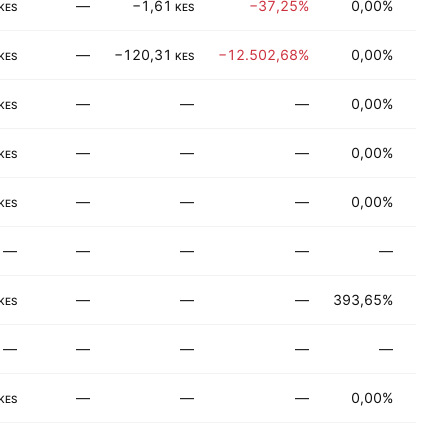
—
−1,61
−37,25%
0,00%
Tica
KES
KES
—
−120,31
−12.502,68%
0,00%
Taşı
KES
KES
—
—
—
0,00%
İşlen
KES
—
—
—
0,00%
Tüke
KES
—
—
—
0,00%
Pera
KES
—
—
—
—
—
İşlen
—
—
—
393,65%
Elek
KES
—
—
—
—
—
Fina
—
—
—
0,00%
Üreti
KES