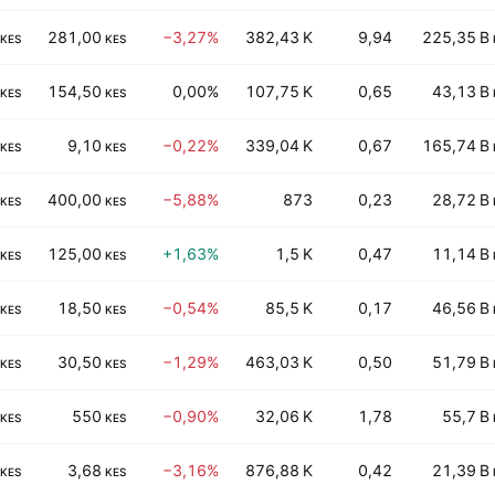
281,00
−3,27%
382,43 K
9,94
225,35 B
KES
KES
154,50
0,00%
107,75 K
0,65
43,13 B
KES
KES
9,10
−0,22%
339,04 K
0,67
165,74 B
KES
KES
400,00
−5,88%
873
0,23
28,72 B
KES
KES
125,00
+1,63%
1,5 K
0,47
11,14 B
KES
KES
18,50
−0,54%
85,5 K
0,17
46,56 B
KES
KES
30,50
−1,29%
463,03 K
0,50
51,79 B
KES
KES
550
−0,90%
32,06 K
1,78
55,7 B
KES
KES
3,68
−3,16%
876,88 K
0,42
21,39 B
KES
KES