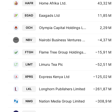
Home Afrika Ltd.
43,32 M
HAFR
Eaagads Ltd
11,85 M
EGAD
Olympia Capital Holdings Limited
2,29 M
OCH
Nairobi Business Ventures Ltd.
−4,37 M
NBV
Flame Tree Group Holdings Ltd
−15,91 M
FTGH
Limuru Tea Plc
−52,51 M
LIMT
Express Kenya Ltd
−125,02 M
XPRS
Longhorn Publishers Limited
−261,87 M
LKL
Nation Media Group Limited
−308,9 M
NMG