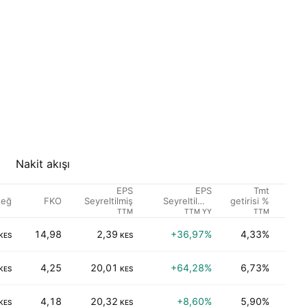
Nakit akışı
EPS
EPS
Tmt
değ
FKO
Sekt
Seyreltilmiş
Seyreltilmiş
getirisi %
Büyüme
TTM
TTM YY
TTM
14,98
2,39
+36,97%
4,33%
İleti
KES
KES
4,25
20,01
+64,28%
6,73%
Fina
KES
KES
4,18
20,32
+8,60%
5,90%
Fina
KES
KES