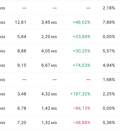
—
—
—
2,18%
Dağıt
KES
12,61
3,45
+46,02%
7,89%
Pera
KES
KES
5,64
2,20
+23,64%
0,00%
Fina
KES
KES
8,88
4,05
+30,25%
5,57%
İşlen
KES
KES
9,15
6,67
+74,53%
4,94%
İşlen
KES
KES
—
—
—
1,68%
Fina
KES
3,48
4,32
+197,32%
2,25%
Tüke
KES
KES
6,78
1,42
−66,13%
0,00%
Fina
KES
KES
7,20
1,32
−48,88%
5,36%
Fina
KES
KES