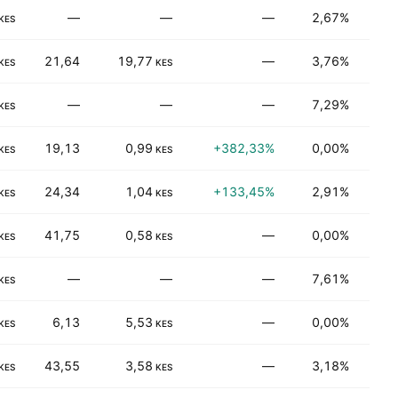
—
—
—
2,67%
Fina
KES
21,64
19,77
—
3,76%
İşlen
KES
KES
—
—
—
7,29%
İşlen
KES
19,13
0,99
+382,33%
0,00%
Fina
KES
KES
24,34
1,04
+133,45%
2,91%
Fina
KES
KES
41,75
0,58
—
0,00%
İşlen
KES
KES
—
—
—
7,61%
İşlen
KES
6,13
5,53
—
0,00%
Daya
KES
KES
43,55
3,58
—
3,18%
İşlen
KES
KES