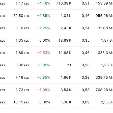
1,17
+4,46%
716,39 K
0,51
453,89 M
KES
KES
29,50
+0,85%
1,04 K
0,16
955,06 M
KES
KES
8,10
+1,25%
2,42 K
0,24
324,8 M
KES
KES
1,35
0,00%
18,69 K
0,35
1,87 B
KES
KES
1,89
−0,53%
11,68 K
0,45
338,3 M
KES
KES
530
+0,95%
21
0,58
1,26 B
KES
KES
7,16
+0,85%
1,66 K
0,38
338,75 M
KES
KES
2,73
−1,09%
3,54 K
0,58
768,28 M
KES
KES
13,15
0,00%
1,36 K
0,09
2,55 B
KES
KES