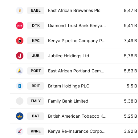
East African Breweries Plc
9,47 B
EABL
Diamond Trust Bank Kenya Ltd.
9,41 B
DTK
Kenya Pipeline Company PLC
7,49 B
KPC
Jubilee Holdings Ltd
5,78 B
JUB
East African Portland Cement Co. Ltd.
5,53 B
PORT
Britam Holdings PLC
5,5 B
BRIT
Family Bank Limited
5,38 B
FMLY
F
British American Tobacco Kenya PLC
5,25 B
BAT
Kenya Re-Insurance Corporation Ltd.
3,92 B
KNRE