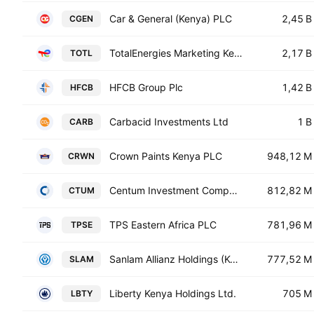
Car & General (Kenya) PLC
2,45 B
CGEN
TotalEnergies Marketing Kenya Plc
2,17 B
TOTL
HFCB Group Plc
1,42 B
HFCB
Carbacid Investments Ltd
1 B
CARB
Crown Paints Kenya PLC
948,12 M
CRWN
Centum Investment Company PLC
812,82 M
CTUM
TPS Eastern Africa PLC
781,96 M
TPSE
Sanlam Allianz Holdings (Kenya) PLC
777,52 M
SLAM
Liberty Kenya Holdings Ltd.
705 M
LBTY