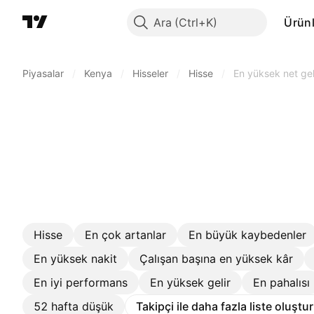
Ara
Ürünl
Piyasalar
/
Kenya
/
Hisseler
/
Hisse
/
En yüksek net gel
Hisse
En çok artanlar
En büyük kaybedenler
En yüksek nakit
Çalışan başına en yüksek kâr
En iyi performans
En yüksek gelir
En pahalısı
52 hafta düşük
Takipçi ile daha fazla liste oluştu