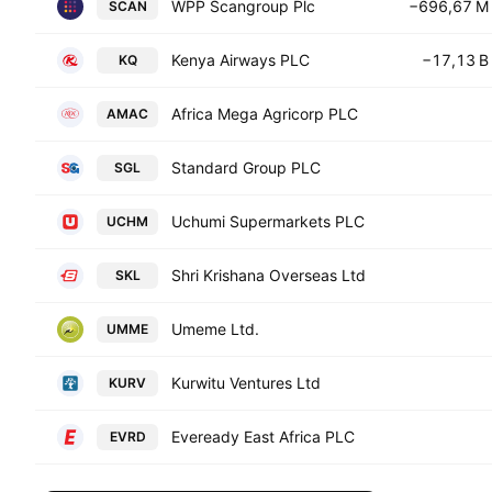
WPP Scangroup Plc
−696,67 M
SCAN
Kenya Airways PLC
−17,13 B
KQ
Africa Mega Agricorp PLC
AMAC
Standard Group PLC
SGL
Uchumi Supermarkets PLC
UCHM
Shri Krishana Overseas Ltd
SKL
Umeme Ltd.
UMME
Kurwitu Ventures Ltd
KURV
Eveready East Africa PLC
EVRD