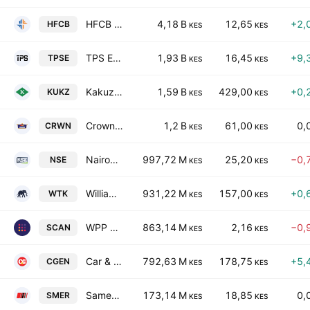
HFCB Group Plc
4,18 B
12,65
+2,
HFCB
KES
KES
TPS Eastern Africa PLC
1,93 B
16,45
+9,
TPSE
KES
KES
Kakuzi PLC
1,59 B
429,00
+0,
KUKZ
KES
KES
Crown Paints Kenya PLC
1,2 B
61,00
0,
CRWN
KES
KES
Nairobi Securities Exchange PLC
997,72 M
25,20
−0,
NSE
KES
KES
Williamson Tea Kenya PLC
931,22 M
157,00
+0,
WTK
KES
KES
WPP Scangroup Plc
863,14 M
2,16
−0,
SCAN
KES
KES
Car & General (Kenya) PLC
792,63 M
178,75
+5,
CGEN
KES
KES
Sameer Africa PLC
173,14 M
18,85
0,
SMER
KES
KES