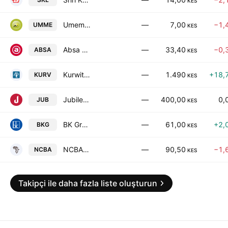
KES
Umeme Ltd.
—
7,00
−1,
UMME
KES
Absa Bank Kenya Plc
—
33,40
−0,
ABSA
KES
Kurwitu Ventures Ltd
—
1.490
+18,
KURV
KES
Jubilee Holdings Ltd
—
400,00
0,
JUB
KES
BK Group Plc
—
61,00
+2,
BKG
KES
NCBA Group PLC
—
90,50
−1,
NCBA
KES
Takipçi ile daha fazla liste oluşturun