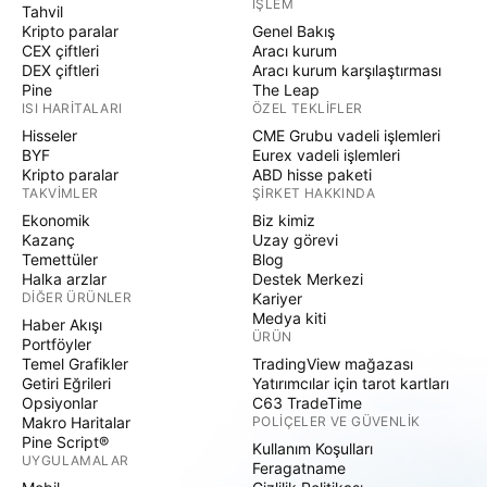
İŞLEM
Tahvil
Kripto paralar
Genel Bakış
CEX çiftleri
Aracı kurum
DEX çiftleri
Aracı kurum karşılaştırması
Pine
The Leap
ISI HARITALARI
ÖZEL TEKLIFLER
Hisseler
CME Grubu vadeli işlemleri
BYF
Eurex vadeli işlemleri
Kripto paralar
ABD hisse paketi
TAKVIMLER
ŞIRKET HAKKINDA
Ekonomik
Biz kimiz
Kazanç
Uzay görevi
Temettüler
Blog
Halka arzlar
Destek Merkezi
DIĞER ÜRÜNLER
Kariyer
Medya kiti
Haber Akışı
ÜRÜN
Portföyler
Temel Grafikler
TradingView mağazası
Getiri Eğrileri
Yatırımcılar için tarot kartları
Opsiyonlar
C63 TradeTime
Makro Haritalar
POLIÇELER VE GÜVENLIK
Pine Script®
Kullanım Koşulları
UYGULAMALAR
Feragatname