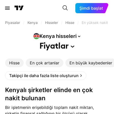
Şimdi başlat
Piyasalar
/
Kenya
/
Hisseler
/
Hisse
/
En yüksek nakit
Kenya
hisseleri
Fiyatlar
Hisse
En çok artanlar
En büyük kaybedenler
Takipçi ile daha fazla liste oluşturun
Kenyalı şirketler elinde en çok
nakit bulunan
Bir işletmenin erişebildiği toplam nakit miktarı,
şirketin finansal sağlığının bir ölçüsü olarak