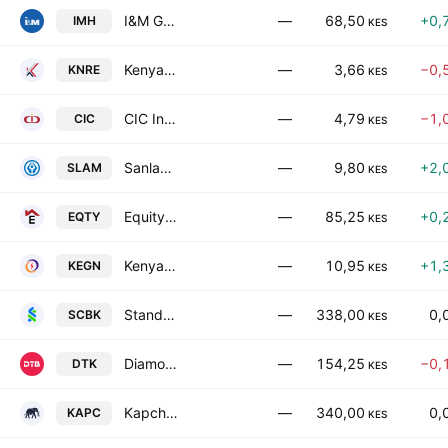
I&M Group Plc
—
68,50
+0,
IMH
KES
Kenya Re-Insurance Corporation Ltd.
—
3,66
−0,
KNRE
KES
CIC Insurance Group PLC
—
4,79
−1,
CIC
KES
Sanlam Allianz Holdings (Kenya) PLC
—
9,80
+2,
SLAM
KES
Equity Group Holdings Limited
—
85,25
+0,
EQTY
KES
Kenya Electricity Generating Company PLC
—
10,95
+1,
KEGN
KES
Standard Chartered Bank Kenya Ltd
—
338,00
0,
SCBK
KES
Diamond Trust Bank Kenya Ltd.
—
154,25
−0,
DTK
KES
Kapchorua Tea Kenya PLC
—
340,00
0,
KAPC
KES