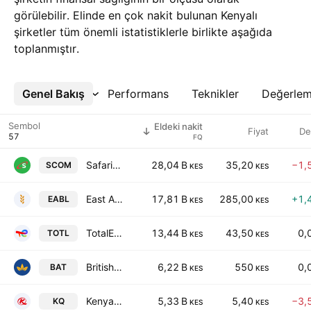
görülebilir. Elinde en çok nakit bulunan Kenyalı
şirketler tüm önemli istatistiklerle birlikte aşağıda
toplanmıştır.
Genel Bakış
Daha Fazla
Performans
Teknikler
Değerle
Sembol
Eldeki nakit
Fiyat
De
FQ
Safaricom PLC
28,04 B
35,20
−1,
SCOM
KES
KES
East African Breweries Plc
17,81 B
285,00
+1,
EABL
KES
KES
TotalEnergies Marketing Kenya Plc
13,44 B
43,50
0,
TOTL
KES
KES
British American Tobacco Kenya PLC
6,22 B
550
0,
BAT
KES
KES
Kenya Airways PLC
5,33 B
5,40
−3,
KQ
KES
KES