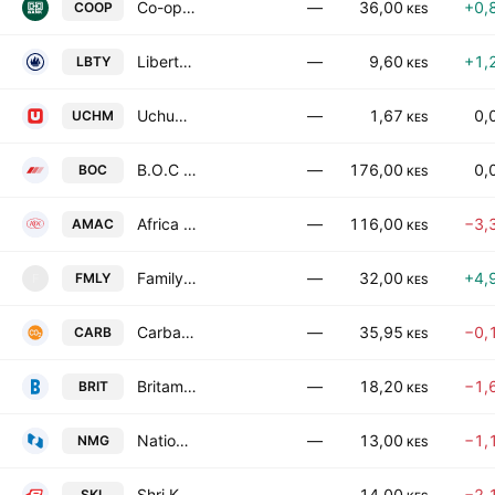
Co-operative Bank of Kenya Ltd.
—
36,00
+0,
COOP
KES
Liberty Kenya Holdings Ltd.
—
9,60
+1,
LBTY
KES
Uchumi Supermarkets PLC
—
1,67
0,
UCHM
KES
B.O.C Kenya Ltd
—
176,00
0,
BOC
KES
Africa Mega Agricorp PLC
—
116,00
−3,
AMAC
KES
Family Bank Limited
—
32,00
+4,
FMLY
F
KES
Carbacid Investments Ltd
—
35,95
−0,
CARB
KES
Britam Holdings PLC
—
18,20
−1,
BRIT
KES
Nation Media Group Limited
—
13,00
−1,
NMG
KES
Shri Krishana Overseas Ltd
—
14,00
−2,
SKL