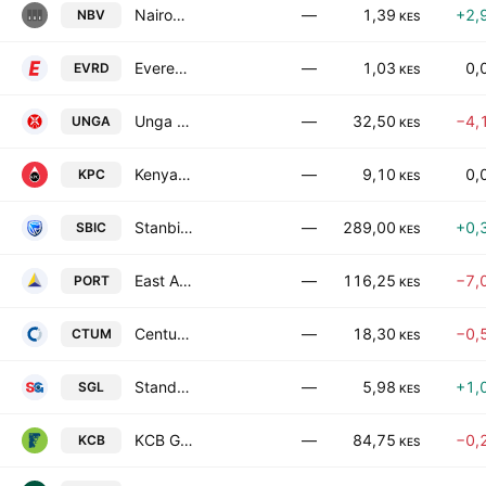
Nairobi Business Ventures Ltd.
—
1,39
+2,
NBV
KES
Eveready East Africa PLC
—
1,03
0,
EVRD
KES
Unga Group PLC
—
32,50
−4,
UNGA
KES
Kenya Pipeline Company PLC
—
9,10
0,
KPC
KES
Stanbic Holdings Plc
—
289,00
+0,
SBIC
KES
East African Portland Cement Co. Ltd.
—
116,25
−7,
PORT
KES
Centum Investment Company PLC
—
18,30
−0,
CTUM
KES
Standard Group PLC
—
5,98
+1,
SGL
KES
KCB Group PLC
—
84,75
−0,
KCB
KES