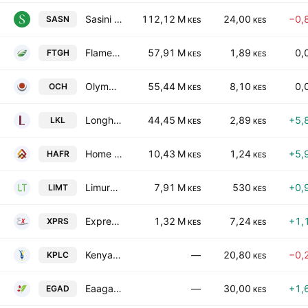
Sasini PLC
112,12 M
24,00
−0,
SASN
KES
KES
Flame Tree Group Holdings Ltd
57,91 M
1,89
0,
FTGH
KES
KES
Olympia Capital Holdings Limited
55,44 M
8,10
0,
OCH
KES
KES
Longhorn Publishers Limited
44,45 M
2,89
+5,
LKL
KES
KES
Home Afrika Ltd.
10,43 M
1,24
+5,
HAFR
KES
KES
Limuru Tea Plc
7,91 M
530
+0,
LIMT
KES
KES
Express Kenya Ltd
1,32 M
7,24
+1,
XPRS
KES
KES
Kenya Power & Lighting Company Plc
—
20,80
−0,
KPLC
KES
Eaagads Ltd
—
30,00
+1,
EGAD
KES