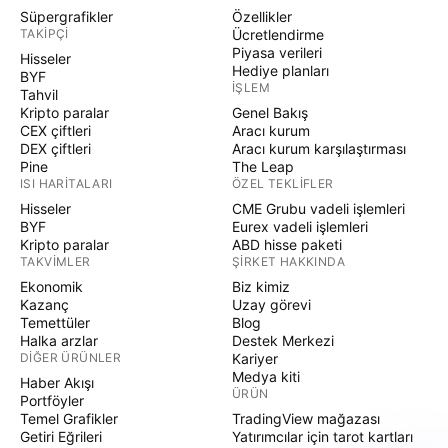
Süpergrafikler
Özellikler
TAKIPÇI
Ücretlendirme
Piyasa verileri
Hisseler
Hediye planları
BYF
İŞLEM
Tahvil
Kripto paralar
Genel Bakış
CEX çiftleri
Aracı kurum
DEX çiftleri
Aracı kurum karşılaştırması
Pine
The Leap
ISI HARITALARI
ÖZEL TEKLIFLER
Hisseler
CME Grubu vadeli işlemleri
BYF
Eurex vadeli işlemleri
Kripto paralar
ABD hisse paketi
TAKVIMLER
ŞIRKET HAKKINDA
Ekonomik
Biz kimiz
Kazanç
Uzay görevi
Temettüler
Blog
Halka arzlar
Destek Merkezi
DIĞER ÜRÜNLER
Kariyer
Medya kiti
Haber Akışı
ÜRÜN
Portföyler
Temel Grafikler
TradingView mağazası
Getiri Eğrileri
Yatırımcılar için tarot kartları