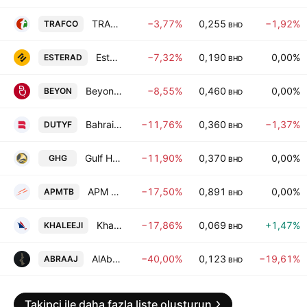
TRAFCO Group BSC
−3,77%
0,255
−1,92%
TRAFCO
BHD
Esterad Investment Co. BSC
−7,32%
0,190
0,00%
ESTERAD
BHD
Beyon B.S.C
−8,55%
0,460
0,00%
BEYON
BHD
Bahrain Duty Free Shop Complex
−11,76%
0,360
−1,37%
DUTYF
BHD
Gulf Hotels Group
−11,90%
0,370
0,00%
GHG
BHD
APM Terminals Bahrain BSC
−17,50%
0,891
0,00%
APMTB
BHD
Khaleeji Bank B.S.C.
−17,86%
0,069
+1,47%
KHALEEJI
BHD
AlAbraaj Restaurants Group
−40,00%
0,123
−19,61%
ABRAAJ
BHD
Takipçi ile daha fazla liste oluşturun