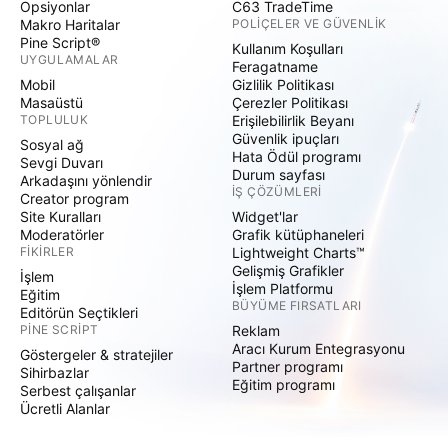
Opsiyonlar
C63 TradeTime
Makro Haritalar
POLIÇELER VE GÜVENLIK
Pine Script®
Kullanım Koşulları
UYGULAMALAR
Feragatname
Mobil
Gizlilik Politikası
Masaüstü
Çerezler Politikası
TOPLULUK
Erişilebilirlik Beyanı
Güvenlik ipuçları
Sosyal ağ
Hata Ödül programı
Sevgi Duvarı
Durum sayfası
Arkadaşını yönlendir
İŞ ÇÖZÜMLERI
Creator program
Site Kuralları
Widget'lar
Moderatörler
Grafik kütüphaneleri
FIKIRLER
Lightweight Charts™
Gelişmiş Grafikler
İşlem
İşlem Platformu
Eğitim
BÜYÜME FIRSATLARI
Editörün Seçtikleri
PINE SCRIPT
Reklam
Aracı Kurum Entegrasyonu
Göstergeler & stratejiler
Partner programı
Sihirbazlar
Eğitim programı
Serbest çalışanlar
Ücretli Alanlar