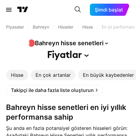
Şimdi başlat
Piyasalar
/
Bahreyn
/
Hisseler
/
Hisse
/
En iyi performans
Bahreyn hisse
senetleri
Fiyatlar
Hisse
En çok artanlar
En büyük kaybedenler
Takipçi ile daha fazla liste oluşturun
Bahreyn hisse senetleri en iyi yıllık
performansa sahip
Şu anda en fazla potansiyel gösteren hisseleri görün:
Aşağıdaki Bahreyn Hisse Senetleri yıllık performansa