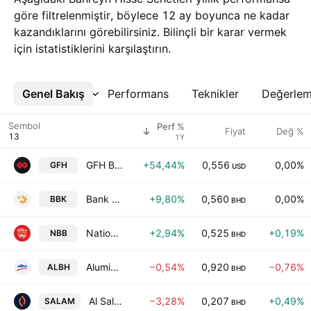
göre filtrelenmiştir, böylece 12 ay boyunca ne kadar
kazandıklarını görebilirsiniz. Bilinçli bir karar vermek
için istatistiklerini karşılaştırın.
Genel Bakış
Daha Fazla
Performans
Teknikler
Değerle
Sembol
Perf %
Fiyat
Değ %
1Y
GFH Bank B.S.C.
+54,44%
0,556
0,00%
GFH
USD
Bank of Bahrain and Kuwait B.S.C.
+9,80%
0,560
0,00%
BBK
BHD
National Bank of Bahrain BSC
+2,94%
0,525
+0,19%
NBB
BHD
Aluminium Bahrain B.S.C
−0,54%
0,920
−0,76%
ALBH
BHD
Al Salam Bank B.S.C.
−3,28%
0,207
+0,49%
SALAM
BHD