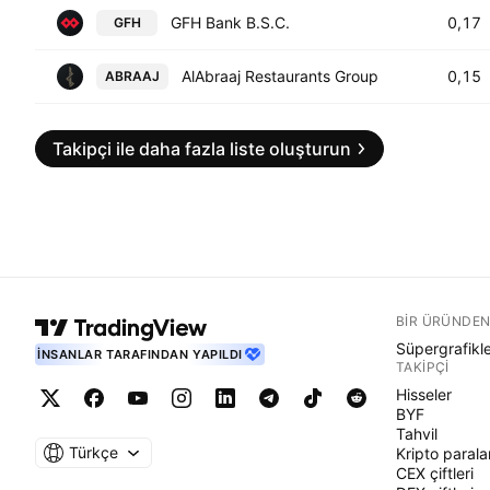
GFH Bank B.S.C.
0,17
GFH
AlAbraaj Restaurants Group
0,15
ABRAAJ
Takipçi ile daha fazla liste oluşturun
BIR ÜRÜNDEN
Süpergrafikl
İNSANLAR TARAFINDAN YAPILDI
TAKIPÇI
Hisseler
BYF
Tahvil
Türkçe
Kripto parala
CEX çiftleri