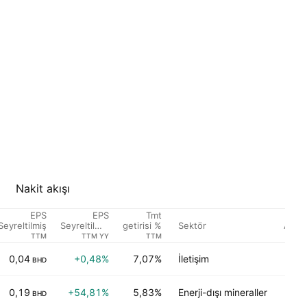
Nakit akışı
EPS
EPS
Tmt
Sektör
Anali
Seyreltilmiş
Seyreltilmiş
getirisi %
Büyüme
TTM
TTM YY
TTM
0,04
+0,48%
7,07%
İletişim
G
BHD
0,19
+54,81%
5,83%
Enerji-dışı mineraller
G
BHD