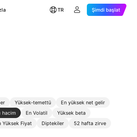
zla
TR
Şimdi başlat
ler
Yüksek-temettü
En yüksek net gelir
ı hacim
En Volatil
Yüksek beta
 Yüksek Fiyat
Diptekiler
52 hafta zirve