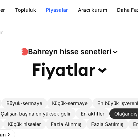
er
Topluluk
Piyasalar
Aracı kurum
Daha Fa
im
Bahreyn hisse
senetleri
Fiyatlar
Büyük-sermaye
Küçük-sermaye
En büyük işveren
Çalışan başına en yüksek gelir
En aktifler
Olağandış
Küçük hisseler
Fazla Alınmış
Fazla Satılmış
En
run