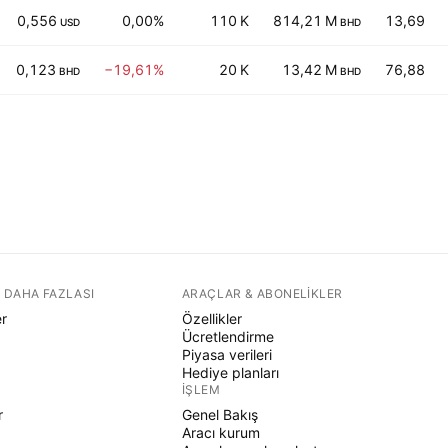
0,556
0,00%
110 K
814,21 M
13,69
USD
BHD
0,123
−19,61%
20 K
13,42 M
76,88
BHD
BHD
 DAHA FAZLASI
ARAÇLAR & ABONELIKLER
er
Özellikler
Ücretlendirme
Piyasa verileri
Hediye planları
İŞLEM
r
Genel Bakış
Aracı kurum