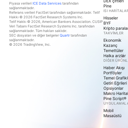
DEX çiftleri
Piyasa verileri
ICE Data Services
tarafından
Pine
sağlanmaktadır.
ISI HARITALAR
Referans verileri FactSet tarafından sağlanmaktadır. Telif
Hakkı © 2026 FactSet Research Systems Inc.
Hisseler
Telif Hakkı © 2026, American Bankers Association. CUSIP
BYF
Veri Tabanı FactSet Research Systems Inc. tarafından
Kripto parala
sağlanmaktadır. Tüm hakları saklıdır.
TAKVIMLER
SEC dosyaları ve diğer belgeler
Quartr
tarafından
sağlanmaktadır.
Ekonomik
© 2026 TradingView, Inc.
Kazanç
Temettüler
Halka arzlar
DIĞER ÜRÜNL
Haber Akışı
Portföyler
Temel Grafikl
Getiri Eğrileri
Opsiyonlar
Makro Harita
Pine Script®
UYGULAMAL
Mobil
Masaüstü