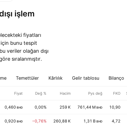
ecekteki fiyatları
için bunu tespit
u veriler olağan dışı
öre sıralanmıştır.
eme
Temettüler
Kârlılık
Gelir tablosu
Bilanço
Fiyat
Değ %
Hacim
Pys değ
FKO
0,460
0,00%
259 K
761,44 M
10,90
BHD
BHD
0,920
−0,76%
260,88 K
1,31 B
4,72
BHD
BHD