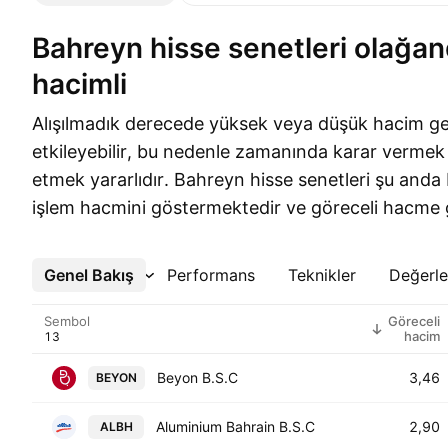
Bahreyn hisse senetleri olağandışı işlem
hacimli
Alışılmadık derecede yüksek veya düşük hacim gel
etkileyebilir, bu nedenle zamanında karar vermek 
etmek yararlıdır. Bahreyn hisse senetleri şu anda b
işlem hacmini göstermektedir ve göreceli hacme g
Genel Bakış
Daha Fazla
Performans
Teknikler
Değerl
Sembol
Göreceli
hacim
Beyon B.S.C
3,46
BEYON
Aluminium Bahrain B.S.C
2,90
ALBH