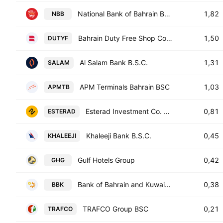
National Bank of Bahrain BSC
1,82
NBB
Bahrain Duty Free Shop Complex
1,50
DUTYF
Al Salam Bank B.S.C.
1,31
SALAM
APM Terminals Bahrain BSC
1,03
APMTB
Esterad Investment Co. BSC
0,81
ESTERAD
Khaleeji Bank B.S.C.
0,45
KHALEEJI
Gulf Hotels Group
0,42
GHG
Bank of Bahrain and Kuwait B.S.C.
0,38
BBK
TRAFCO Group BSC
0,21
TRAFCO