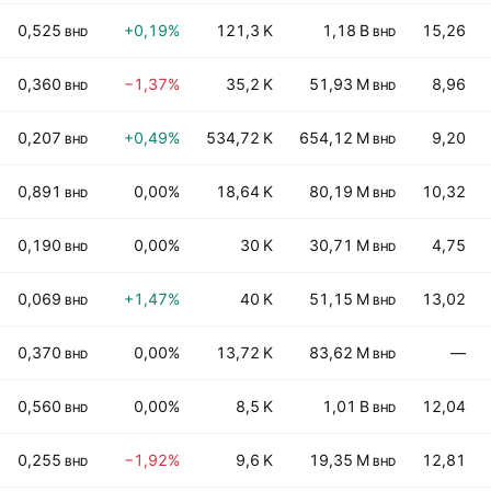
0,525
+0,19%
121,3 K
1,18 B
15,26
BHD
BHD
0,360
−1,37%
35,2 K
51,93 M
8,96
BHD
BHD
0,207
+0,49%
534,72 K
654,12 M
9,20
BHD
BHD
0,891
0,00%
18,64 K
80,19 M
10,32
BHD
BHD
0,190
0,00%
30 K
30,71 M
4,75
BHD
BHD
0,069
+1,47%
40 K
51,15 M
13,02
BHD
BHD
0,370
0,00%
13,72 K
83,62 M
—
BHD
BHD
0,560
0,00%
8,5 K
1,01 B
12,04
BHD
BHD
0,255
−1,92%
9,6 K
19,35 M
12,81
BHD
BHD