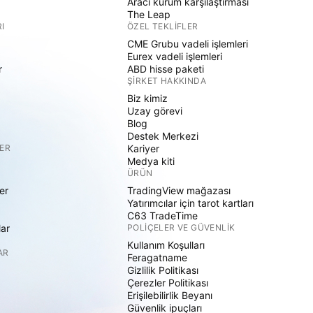
Aracı kurum karşılaştırması
The Leap
I
ÖZEL TEKLIFLER
CME Grubu vadeli işlemleri
Eurex vadeli işlemleri
r
ABD hisse paketi
ŞIRKET HAKKINDA
Biz kimiz
Uzay görevi
Blog
Destek Merkezi
ER
Kariyer
Medya kiti
ÜRÜN
er
TradingView mağazası
Yatırımcılar için tarot kartları
C63 TradeTime
lar
POLIÇELER VE GÜVENLIK
Kullanım Koşulları
AR
Feragatname
Gizlilik Politikası
Çerezler Politikası
Erişilebilirlik Beyanı
Güvenlik ipuçları