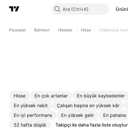
Ara
Ürünl
Piyasalar
/
Bahreyn
/
Hisseler
/
Hisse
/
Olağandışı hac
Hisse
En çok artanlar
En büyük kaybedenler
En yüksek nakit
Çalışan başına en yüksek kâr
En iyi performans
En yüksek gelir
En pahalısı
52 hafta düşük
Takipçi ile daha fazla liste oluştu