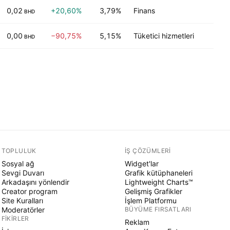
0,02
+20,60%
3,79%
Finans
G
BHD
0,00
−90,75%
5,15%
Tüketici hizmetleri
D
BHD
TOPLULUK
İŞ ÇÖZÜMLERI
Sosyal ağ
Widget'lar
Sevgi Duvarı
Grafik kütüphaneleri
Arkadaşını yönlendir
Lightweight Charts™
Creator program
Gelişmiş Grafikler
Site Kuralları
İşlem Platformu
Moderatörler
BÜYÜME FIRSATLARI
FIKIRLER
Reklam