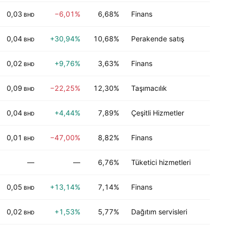
0,03
−6,01%
6,68%
Finans
D
BHD
0,04
+30,94%
10,68%
Perakende satış
D
BHD
0,02
+9,76%
3,63%
Finans
G
BHD
0,09
−22,25%
12,30%
Taşımacılık
D
BHD
0,04
+4,44%
7,89%
Çeşitli Hizmetler
D
BHD
0,01
−47,00%
8,82%
Finans
D
BHD
—
—
6,76%
Tüketici hizmetleri
D
0,05
+13,14%
7,14%
Finans
D
BHD
0,02
+1,53%
5,77%
Dağıtım servisleri
D
BHD