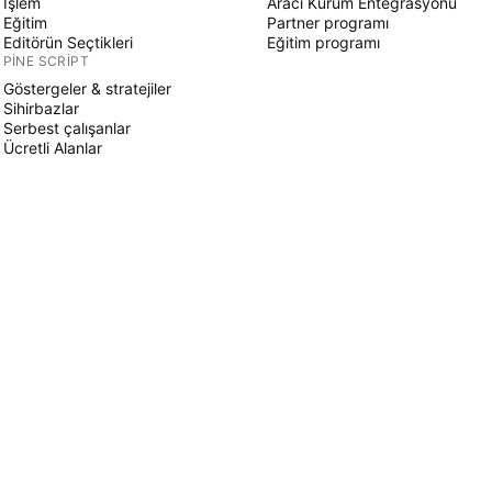
İşlem
Aracı Kurum Entegrasyonu
Eğitim
Partner programı
Editörün Seçtikleri
Eğitim programı
PINE SCRIPT
Göstergeler & stratejiler
Sihirbazlar
Serbest çalışanlar
Ücretli Alanlar