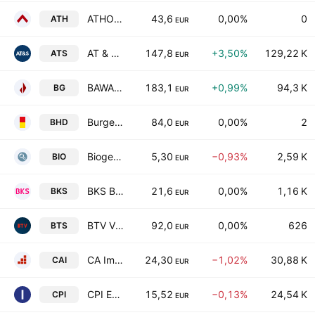
ATHOS Immobilien AG
43,6
0,00%
0
ATH
EUR
AT & S Austria Technologie & Systemtechnik Aktiengesellschaft
147,8
+3,50%
129,22 K
ATS
EUR
BAWAG Group AG
183,1
+0,99%
94,3 K
BG
EUR
Burgenland Holding AG
84,0
0,00%
2
BHD
EUR
Biogena Group Invest AG
5,30
−0,93%
2,59 K
BIO
EUR
BKS Bank AG
21,6
0,00%
1,16 K
BKS
EUR
BTV Vier Lander Bank AG
92,0
0,00%
626
BTS
EUR
CA Immobilien Anlagen AG
24,30
−1,02%
30,88 K
CAI
EUR
CPI Europe AG
15,52
−0,13%
24,54 K
CPI
EUR