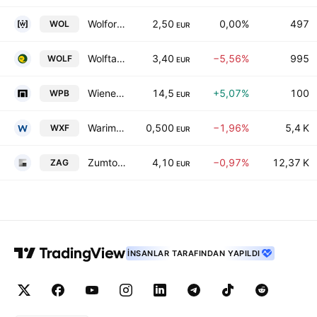
Wolford Aktiengesellschaft
2,50
0,00%
497
WOL
EUR
Wolftank Group AG
3,40
−5,56%
995
WOLF
EUR
Wiener Privatbank SE
14,5
+5,07%
100
WPB
EUR
Warimpex Finanz- und Beteiligungs AG
0,500
−1,96%
5,4 K
WXF
EUR
Zumtobel Group AG
4,10
−0,97%
12,37 K
ZAG
EUR
İNSANLAR TARAFINDAN YAPILDI