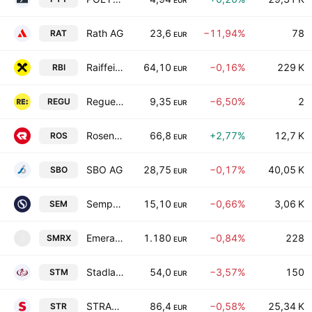
EUR
Rath AG
23,6
−11,94%
78
RAT
EUR
Raiffeisen Bank International AG
64,10
−0,16%
229 K
RBI
EUR
Reguest S.P.A.
9,35
−6,50%
2
REGU
EUR
Rosenbauer International AG
66,8
+2,77%
12,7 K
ROS
EUR
SBO AG
28,75
−0,17%
40,05 K
SBO
EUR
Semperit AG Holding
15,10
−0,66%
3,06 K
SEM
EUR
Emerald Horizon AG
1.180
−0,84%
228
SMRX
S
EUR
Stadlauer Malzfabrik AG
54,0
−3,57%
150
STM
EUR
STRABAG SE
86,4
−0,58%
25,34 K
STR
EUR