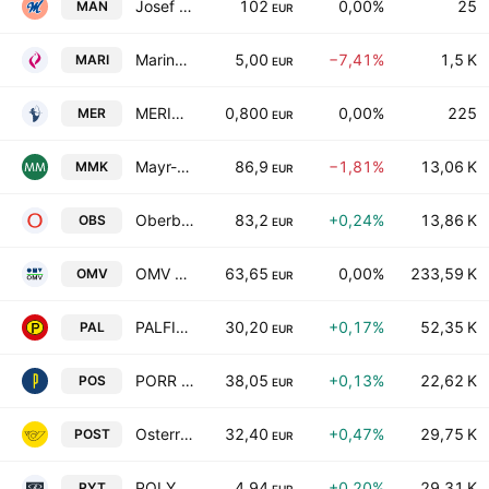
Josef Manner & Comp. AG
102
0,00%
25
MAN
EUR
Marinomed Biotech AG
5,00
−7,41%
1,5 K
MARI
EUR
MERIDIANA Capital Markets SE
0,800
0,00%
225
MER
EUR
Mayr-Melnhof Karton AG
86,9
−1,81%
13,06 K
MMK
EUR
Oberbank AG
83,2
+0,24%
13,86 K
OBS
EUR
OMV AG
63,65
0,00%
233,59 K
OMV
EUR
PALFINGER AG
30,20
+0,17%
52,35 K
PAL
EUR
PORR AG
38,05
+0,13%
22,62 K
POS
EUR
Osterreichische Post AG
32,40
+0,47%
29,75 K
POST
EUR
POLYTEC HOLDING AG
4,94
+0,20%
29,31 K
PYT