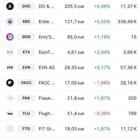
DO & CO Aktiengesellschaft
205,5
+0,49%
11,37 K
DOC
EUR
Erste Group Bank AG
121,7
+0,50%
338,49 K
EBS
EUR
Enry'S Island S.P.A. Societa' Benefit
85,0
+1,19%
15
EIOS
EUR
EuroTeleSites AG
4,61
+2,44%
3,66 K
ETS
EUR
EVN AG
29,35
+0,17%
57,36 K
EVN
EUR
FACC AG
17,00
−1,96%
28,16 K
FACC
EUR
Frauenthal Holding AG
21,8
+1,87%
200
FKA
EUR
Flughafen Wien AG
51,4
−0,39%
799
FLU
EUR
FIT Group AG
19,05
+1,87%
11,12 K
FTG
F
EUR