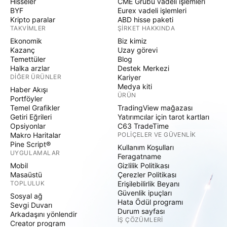
Hisseler
CME Grubu vadeli işlemleri
BYF
Eurex vadeli işlemleri
Kripto paralar
ABD hisse paketi
TAKVIMLER
ŞIRKET HAKKINDA
Ekonomik
Biz kimiz
Kazanç
Uzay görevi
Temettüler
Blog
Halka arzlar
Destek Merkezi
DIĞER ÜRÜNLER
Kariyer
Medya kiti
Haber Akışı
ÜRÜN
Portföyler
Temel Grafikler
TradingView mağazası
Getiri Eğrileri
Yatırımcılar için tarot kartları
Opsiyonlar
C63 TradeTime
Makro Haritalar
POLIÇELER VE GÜVENLIK
Pine Script®
Kullanım Koşulları
UYGULAMALAR
Feragatname
Mobil
Gizlilik Politikası
Masaüstü
Çerezler Politikası
TOPLULUK
Erişilebilirlik Beyanı
Güvenlik ipuçları
Sosyal ağ
Hata Ödül programı
Sevgi Duvarı
Durum sayfası
Arkadaşını yönlendir
İŞ ÇÖZÜMLERI
Creator program