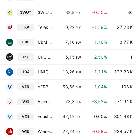
SW Umwelttechnik Stoiser & Wolschner AG
39,8
−0,50%
30
SWUT
EUR
Telekom Austria AG
10,22
+1,59%
27,23 K
TKA
EUR
UBM Development AG
17,10
+1,18%
3,77 K
UBS
EUR
UKO Microshops AG
6,15
+2,50%
1
UKO
EUR
UNIQA Insurance Group AG
18,26
+1,11%
132,23 K
UQA
EUR
VERBUND AG Class A
58,55
+1,04%
106 K
VER
EUR
Vienna Insurance Group AG
73,3
+3,53%
71,91 K
VIG
EUR
voestalpine AG
47,12
0,00%
301,46 K
VOE
EUR
Wienerberger AG
22,24
−0,89%
224,57 K
WIE
EUR