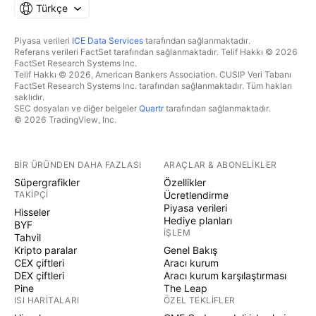
Türkçe
Piyasa verileri
ICE Data Services
tarafından sağlanmaktadır.
Referans verileri FactSet tarafından sağlanmaktadır. Telif Hakkı © 2026
FactSet Research Systems Inc.
Telif Hakkı © 2026, American Bankers Association. CUSIP Veri Tabanı
FactSet Research Systems Inc. tarafından sağlanmaktadır. Tüm hakları
saklıdır.
SEC dosyaları ve diğer belgeler
Quartr
tarafından sağlanmaktadır.
© 2026 TradingView, Inc.
BIR ÜRÜNDEN DAHA FAZLASI
ARAÇLAR & ABONELIKLER
Süpergrafikler
Özellikler
TAKIPÇI
Ücretlendirme
Piyasa verileri
Hisseler
Hediye planları
BYF
İŞLEM
Tahvil
Kripto paralar
Genel Bakış
CEX çiftleri
Aracı kurum
DEX çiftleri
Aracı kurum karşılaştırması
Pine
The Leap
ISI HARITALARI
ÖZEL TEKLIFLER