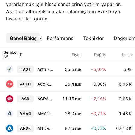
yararlanmak için hisse senetlerine yatırım yaparlar.
Aşağıda alfabetik olarak sıralanmış tüm Avusturya
hisseleri'ları görün.
Genel Bakış
Daha Fazla
Performans
Teknikler
Değerle
Sembol
Fiyat
Değ %
Hacim
Asta Energy Solutions AG
56,6
−5,03%
608
1AST
EUR
Addiko Bank AG
26,4
0,00%
6,96 K
ADKO
EUR
AGRANA Beteiligungs-AG
11,15
−2,19%
9,65 K
AGR
EUR
AMAG Austria Metall AG
28,0
−0,71%
1,48 K
AMAG
EUR
ANDRITZ AG
82,6
+0,73%
67,13 K
ANDR
EUR