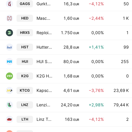
Gurktaler AG
16,3
−4,12%
50
GAGS
EUR
Maschinenfabrik HEID Aktiengesellschaft
1,60
−2,44%
1 K
HED
EUR
Reploid Group AG
1.750
0,00%
1
HRX5
EUR
Hutter & Schrantz Stahlbau AG
28,8
+1,41%
99
HST
EUR
HUI S.p.A.
80,0
0,00%
255
HUI
EUR
K2G Holding AG
1,68
0,00%
0
K2G
EUR
Kapsch TrafficCom AG
4,61
−3,76%
23,69 K
KTCG
EUR
Lenzing AG
24,20
+2,98%
79,44 K
LNZ
EUR
Linz Textil Holding Aktiengesellschaft
163
−4,12%
2
LTH
EUR