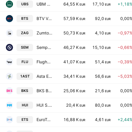
UBM Development AG
64,55 K
17,10
+1,18
UBS
EUR
EUR
BTV Vier Lander Bank AG
57,59 K
92,0
0,00
BTS
EUR
EUR
Zumtobel Group AG
50,73 K
4,10
−0,97
ZAG
EUR
EUR
Semperit AG Holding
46,27 K
15,10
−0,66
SEM
EUR
EUR
Flughafen Wien AG
41,07 K
51,4
−0,39
FLU
EUR
EUR
Asta Energy Solutions AG
34,41 K
56,6
−5,03
1AST
EUR
EUR
BKS Bank AG
25,06 K
21,6
0,00
BKS
EUR
EUR
HUI S.p.A.
20,4 K
80,0
0,00
HUI
EUR
EUR
EuroTeleSites AG
16,88 K
4,61
+2,44
ETS
EUR
EUR