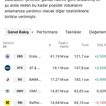
şu anda neden bu kadar popüler olduklarını
anlamanıza yardımcı olacak diğer istatistiklerle
birlikte verilmiştir.
Genel Bakış
Daha Fazla
Performans
Teknikler
Değerle
Sembol
Fiyat ×
Fiyat
Değ 
hacim
Erste Group Bank AG
41,19 M
121,7
+0,50
EBS
EUR
EUR
AT & S Austria Technologie & Systemtechnik Aktiengesellschaft
19,1 M
147,8
+3,50
ATS
EUR
EUR
BAWAG Group AG
17,27 M
183,1
+0,99
BG
EUR
EUR
OMV AG
14,87 M
63,65
0,00
OMV
EUR
EUR
Raiffeisen Bank International AG
14,68 M
64,10
−0,16
RBI
EUR
EUR