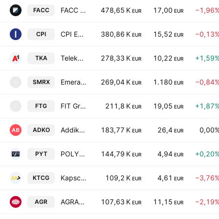
FACC AG
478,65 K
17,00
−1,96
FACC
EUR
EUR
CPI Europe AG
380,86 K
15,52
−0,13
CPI
EUR
EUR
Telekom Austria AG
278,33 K
10,22
+1,59
TKA
EUR
EUR
Emerald Horizon AG
269,04 K
1.180
−0,84
SMRX
S
EUR
EUR
FIT Group AG
211,8 K
19,05
+1,87
FTG
F
EUR
EUR
Addiko Bank AG
183,77 K
26,4
0,00
ADKO
EUR
EUR
POLYTEC HOLDING AG
144,79 K
4,94
+0,20
PYT
EUR
EUR
Kapsch TrafficCom AG
109,2 K
4,61
−3,76
KTCG
EUR
EUR
AGRANA Beteiligungs-AG
107,63 K
11,15
−2,19
AGR
EUR
EUR