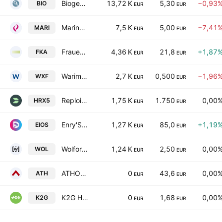
Biogena Group Invest AG
13,72 K
5,30
−0,93
BIO
EUR
EUR
Marinomed Biotech AG
7,5 K
5,00
−7,41
MARI
EUR
EUR
Frauenthal Holding AG
4,36 K
21,8
+1,87
FKA
EUR
EUR
Warimpex Finanz- und Beteiligungs AG
2,7 K
0,500
−1,96
WXF
EUR
EUR
Reploid Group AG
1,75 K
1.750
0,00
HRX5
EUR
EUR
Enry'S Island S.P.A. Societa' Benefit
1,27 K
85,0
+1,19
EIOS
EUR
EUR
Wolford Aktiengesellschaft
1,24 K
2,50
0,00
WOL
EUR
EUR
ATHOS Immobilien AG
0
43,6
0,00
ATH
EUR
EUR
K2G Holding AG
0
1,68
0,00
K2G
EUR
EUR