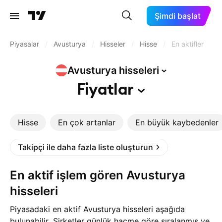
Şimdi başlat
Piyasalar
/
Avusturya
/
Hisseler
/
Hisse
/
En aktifler
Avusturya
hisseleri
Fiyatlar
Hisse
En çok artanlar
En büyük kaybedenler
Takipçi ile daha fazla liste oluşturun
En aktif işlem gören Avusturya
hisseleri
Piyasadaki en aktif Avusturya hisseleri aşağıda
bulunabilir. Şirketler günlük hacme göre sıralanmış ve