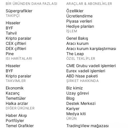
BIR ÜRÜNDEN DAHA FAZLASI
ARAÇLAR & ABONELIKLER
Süpergrafikler
Özellikler
TAKIPÇI
Ücretlendirme
Piyasa verileri
Hisseler
Hediye planları
BYF
İŞLEM
Tahvil
Kripto paralar
Genel Bakış
CEX çiftleri
Aracı kurum
DEX çiftleri
Aracı kurum karşılaştırması
Pine
The Leap
ISI HARITALARI
ÖZEL TEKLIFLER
Hisseler
CME Grubu vadeli işlemleri
BYF
Eurex vadeli işlemleri
Kripto paralar
ABD hisse paketi
TAKVIMLER
ŞIRKET HAKKINDA
Ekonomik
Biz kimiz
Kazanç
Uzay görevi
Temettüler
Blog
Halka arzlar
Destek Merkezi
DIĞER ÜRÜNLER
Kariyer
Medya kiti
Haber Akışı
ÜRÜN
Portföyler
Temel Grafikler
TradingView mağazası