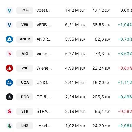
voestalpine AG
14,2 M
47,12
0,00
VOE
EUR
EUR
VERBUND AG Class A
6,21 M
58,55
+1,04
VER
EUR
EUR
ANDRITZ AG
5,55 M
82,6
+0,73
ANDR
EUR
EUR
Vienna Insurance Group AG
5,27 M
73,3
+3,53
VIG
EUR
EUR
Wienerberger AG
4,99 M
22,24
−0,89
WIE
EUR
EUR
UNIQA Insurance Group AG
2,41 M
18,26
+1,11
UQA
EUR
EUR
DO & CO Aktiengesellschaft
2,34 M
205,5
+0,49
DOC
EUR
EUR
STRABAG SE
2,19 M
86,4
−0,58
STR
EUR
EUR
Lenzing AG
1,92 M
24,20
+2,98
LNZ
EUR
EUR