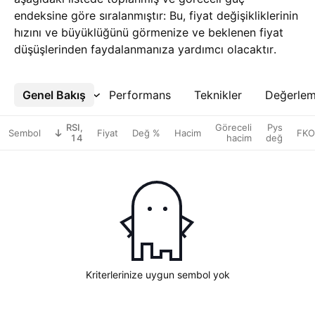
endeksine göre sıralanmıştır: Bu, fiyat değişikliklerinin
hızını ve büyüklüğünü görmenize ve beklenen fiyat
düşüşlerinden faydalanmanıza yardımcı olacaktır.
Genel Bakış
Daha Fazla
Performans
Teknikler
Değerle
RSI,
Göreceli
Pys
Sembol
Fiyat
Değ %
Hacim
FKO
14
hacim
değ
Kriterlerinize uygun sembol yok