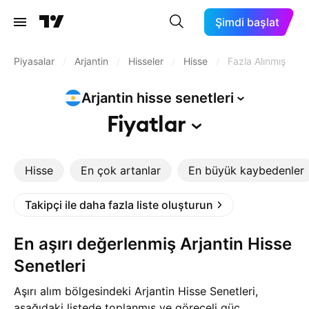
Şimdi başlat
Piyasalar
/
Arjantin
/
Hisseler
/
Hisse
/
Fazla Alınmış
Arjantin hisse
senetleri
Fiyatlar
Hisse
En çok artanlar
En büyük kaybedenler
Takipçi ile daha fazla liste oluşturun
En aşırı değerlenmiş Arjantin Hisse
Senetleri
Aşırı alım bölgesindeki Arjantin Hisse Senetleri,
aşağıdaki listede toplanmış ve göreceli güç