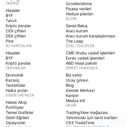
TAKIPÇI
Ücretlendirme
Piyasa verileri
Hisseler
Hediye planları
BYF
İŞLEM
Tahvil
Kripto paralar
Genel Bakış
CEX çiftleri
Aracı kurum
DEX çiftleri
Aracı kurum karşılaştırması
Pine
The Leap
ISI HARITALARI
ÖZEL TEKLIFLER
Hisseler
CME Grubu vadeli işlemleri
BYF
Eurex vadeli işlemleri
Kripto paralar
ABD hisse paketi
TAKVIMLER
ŞIRKET HAKKINDA
Ekonomik
Biz kimiz
Kazanç
Uzay görevi
Temettüler
Blog
Halka arzlar
Destek Merkezi
DIĞER ÜRÜNLER
Kariyer
Medya kiti
Haber Akışı
ÜRÜN
Portföyler
Temel Grafikler
TradingView mağazası
Getiri Eğrileri
Yatırımcılar için tarot kartları
Opsiyonlar
C63 TradeTime