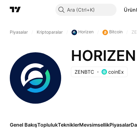
Ara
Ürünl
Horizen
Bitcoin
Piyasalar
/
Kriptoparalar
/
/
/
Z
HORIZEN 
ZENBTC
coinEx
Genel Bakış
Topluluk
Teknikler
Mevsimsellik
Piyasalar
Da