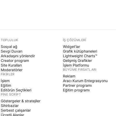
TOPLULUK
İŞ ÇÖZÜMLERI
Sosyal ağ
Widget'lar
Sevgi Duvarı
Grafik kütüphaneleri
Arkadaşını yönlendir
Lightweight Charts™
Creator program
Gelişmiş Grafikler
Site Kuralları
İşlem Platformu
Moderatörler
BÜYÜME FIRSATLARI
FIKIRLER
Reklam
İşlem
Aracı Kurum Entegrasyonu
Eğitim
Partner programı
Editörün Seçtikleri
Eğitim programı
PINE SCRIPT
Göstergeler & stratejiler
Sihirbazlar
Serbest çalışanlar
Ücretli Alanlar