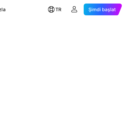
zla
TR
Şimdi başlat