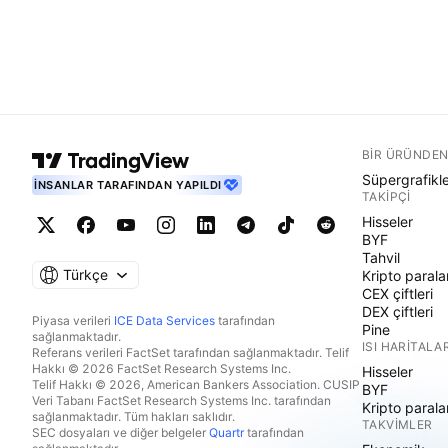
BIR ÜRÜNDEN
Süpergrafikl
İNSANLAR TARAFINDAN YAPILDI
TAKIPÇI
Hisseler
BYF
Tahvil
Türkçe
Kripto parala
CEX çiftleri
DEX çiftleri
Piyasa verileri
ICE Data Services
tarafından
Pine
sağlanmaktadır.
ISI HARITALAR
Referans verileri FactSet tarafından sağlanmaktadır. Telif
Hakkı © 2026 FactSet Research Systems Inc.
Hisseler
Telif Hakkı © 2026, American Bankers Association. CUSIP
BYF
Veri Tabanı FactSet Research Systems Inc. tarafından
Kripto parala
sağlanmaktadır. Tüm hakları saklıdır.
TAKVIMLER
SEC dosyaları ve diğer belgeler
Quartr
tarafından