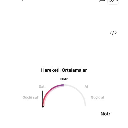
Hareketli Ortalamalar
Nötr
Sat
Al
Güçlü sat
Güçlü al
Nötr