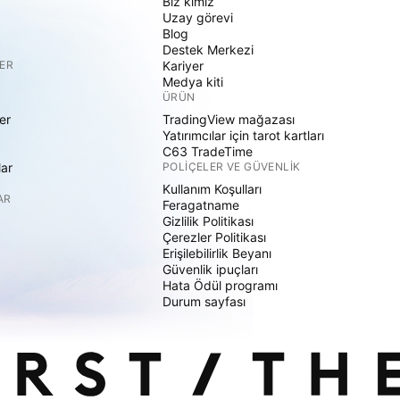
Biz kimiz
Uzay görevi
Blog
Destek Merkezi
ER
Kariyer
Medya kiti
ÜRÜN
er
TradingView mağazası
Yatırımcılar için tarot kartları
C63 TradeTime
lar
POLIÇELER VE GÜVENLIK
Kullanım Koşulları
AR
Feragatname
Gizlilik Politikası
Çerezler Politikası
Erişilebilirlik Beyanı
Güvenlik ipuçları
Hata Ödül programı
Durum sayfası