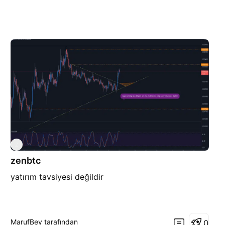
Z
zenbtc
yatırım tavsiyesi değildir
MarufBey tarafından
0