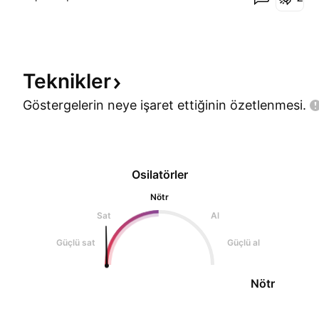
ara ara güncelleyerek tekrar paylaşım yapacağız.
Teknikler
Göstergelerin neye işaret ettiğinin
özetlenmesi.
Osilatörler
Nötr
Sat
Al
Güçlü sat
Güçlü al
Nötr