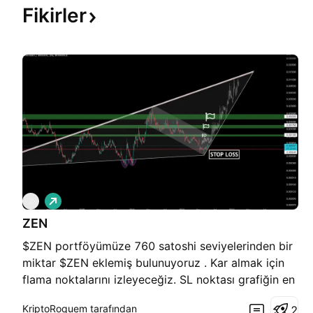
Fikirler
A
Z
l
ZEN
ı
ş
$ZEN portföyümüze 760 satoshi seviyelerinden bir
miktar $ZEN eklemiş bulunuyoruz . Kar almak için
flama noktalarını izleyeceğiz. SL noktası grafiğin en
altında yer alan kırmızı alan olup 650 satoshi
KriptoRoquem tarafından
2
altındaki günlük kapanışta stop oluyoruz , grafiği