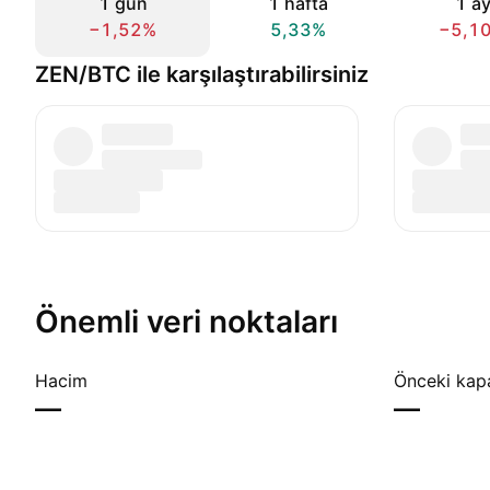
1 gün
1 hafta
1 a
−1,52%
5,33%
−5,1
ZEN/BTC ile karşılaştırabilirsiniz
Önemli veri noktaları
Hacim
Önceki kap
—
—