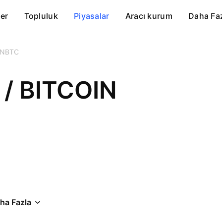
er
Topluluk
Piyasalar
Aracı kurum
Daha Fa
ENBTC
/ BITCOIN
ha Fazla