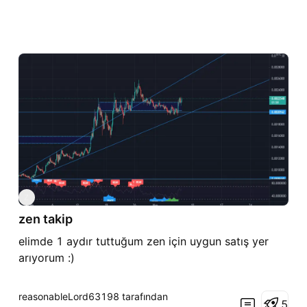
Z
zen takip
elimde 1 aydır tuttuğum zen için uygun satış yer
arıyorum :)
reasonableLord63198 tarafından
5