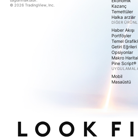
sağlanmaktadır.
Ekonomik
© 2026 TradingView, Inc.
Kazanç
Temettüler
Halka arzlar
DIĞER ÜRÜNL
Haber Akışı
Portföyler
Temel Grafikl
Getiri Eğrileri
Opsiyonlar
Makro Harita
Pine Script®
UYGULAMAL
Mobil
Masaüstü