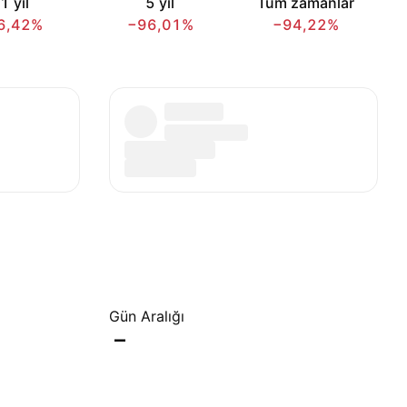
1 yıl
5 yıl
Tüm zamanlar
6,42%
−96,01%
−94,22%
Gün Aralığı
–