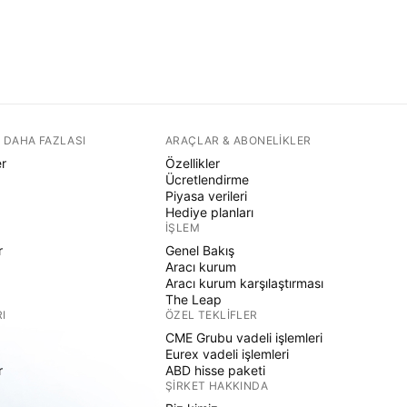
 DAHA FAZLASI
ARAÇLAR & ABONELIKLER
er
Özellikler
Ücretlendirme
Piyasa verileri
Hediye planları
İŞLEM
r
Genel Bakış
Aracı kurum
Aracı kurum karşılaştırması
The Leap
I
ÖZEL TEKLIFLER
CME Grubu vadeli işlemleri
Eurex vadeli işlemleri
r
ABD hisse paketi
ŞIRKET HAKKINDA