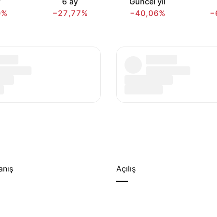
y
6 ay
Güncel yıl
0%
−27,77%
−40,06%
−
anış
Açılış
—