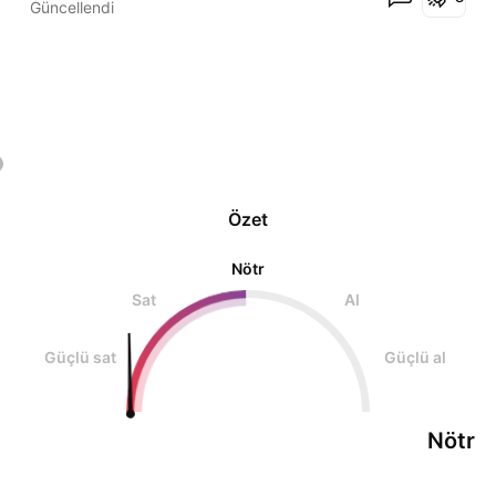
Güncellendi
Özet
Nötr
Sat
Al
Güçlü sat
Güçlü al
Nötr