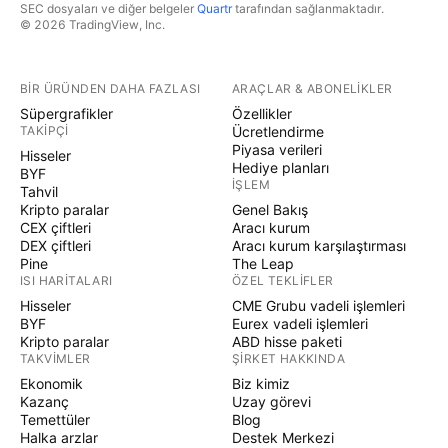
SEC dosyaları ve diğer belgeler
Quartr
tarafından sağlanmaktadır.
© 2026 TradingView, Inc.
BIR ÜRÜNDEN DAHA FAZLASI
ARAÇLAR & ABONELIKLER
Süpergrafikler
Özellikler
TAKIPÇI
Ücretlendirme
Piyasa verileri
Hisseler
Hediye planları
BYF
İŞLEM
Tahvil
Kripto paralar
Genel Bakış
CEX çiftleri
Aracı kurum
DEX çiftleri
Aracı kurum karşılaştırması
Pine
The Leap
ISI HARITALARI
ÖZEL TEKLIFLER
Hisseler
CME Grubu vadeli işlemleri
BYF
Eurex vadeli işlemleri
Kripto paralar
ABD hisse paketi
TAKVIMLER
ŞIRKET HAKKINDA
Ekonomik
Biz kimiz
Kazanç
Uzay görevi
Temettüler
Blog
Halka arzlar
Destek Merkezi