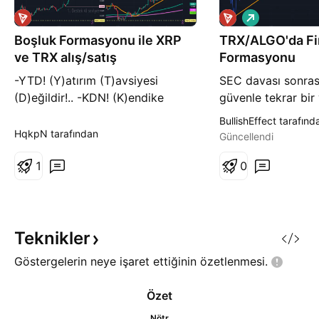
A
l
Boşluk Formasyonu ile XRP
TRX/ALGO'da Fincan Kulp
ı
ş
ve TRX alış/satış
Formasyonu
-YTD! (Y)atırım (T)avsiyesi
SEC davası sonrası
(D)eğildir!.. -KDN! (K)endike
güvenle tekrar bir
(D)ers (N)otları!.. -SBG!
geçen $TRX, $AL
BullishEffect tarafınd
(S)ermayeni (B)elirle ve
yükselişe geçebilir
HqkpN tarafından
Güncellendi
(G)üvenliğini al!.. -ZCB! (Z)aman
12 Marttaki kapanı
(C)etvelini (B)elirle!.. Uyarıları
1
seviyesine gelebili
0
yaptıktan sonra konu başlığımızın
14%'lük bir hareke
temel amacı finansal özgürlüğü
olduğunu gösterir 
kazanmaktır. Boşluk
TRXALGO grafiğidi
formasyonumuzu XRP ve TRX ile
ediyorum kafalar 
Teknikler
ça
grafik T
Göstergelerin neye işaret ettiğinin
özetlenmesi.
Özet
Nötr