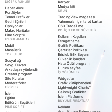
DIĞER ÜRÜNLER
Kariyer
Medya kiti
Haber Akışı
ÜRÜN
Portföyler
Temel Grafikler
TradingView mağazası
Getiri Eğrileri
Yatırımcılar için tarot kartları
Opsiyonlar
C63 TradeTime
Makro Haritalar
POLIÇELER VE GÜVENLIK
Pine Script®
Kullanım Koşulları
UYGULAMALAR
Feragatname
Mobil
Gizlilik Politikası
Masaüstü
Çerezler Politikası
TOPLULUK
Erişilebilirlik Beyanı
Güvenlik ipuçları
Sosyal ağ
Hata Ödül programı
Sevgi Duvarı
Durum sayfası
Arkadaşını yönlendir
İŞ ÇÖZÜMLERI
Creator program
Site Kuralları
Widget'lar
Moderatörler
Grafik kütüphaneleri
FIKIRLER
Lightweight Charts™
Gelişmiş Grafikler
İşlem
İşlem Platformu
Eğitim
BÜYÜME FIRSATLARI
Editörün Seçtikleri
PINE SCRIPT
Reklam
Aracı Kurum Entegrasyonu