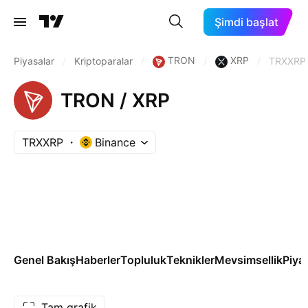
Şimdi başlat
TRON
XRP
Piyasalar
/
Kriptoparalar
/
/
/
TRXXRP
TRON / XRP
TRXXRP
Binance
Genel Bakış
Haberler
Topluluk
Teknikler
Mevsimsellik
Piya
Tam grafik