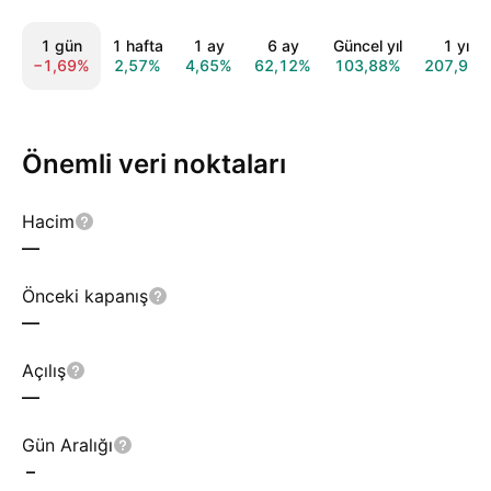
1 gün
1 hafta
1 ay
6 ay
Güncel yıl
1 yıl
−1,69%
2,57%
4,65%
62,12%
103,88%
207,92%
Önemli veri noktaları
Hacim
—
Önceki kapanış
—
Açılış
—
Gün Aralığı
–