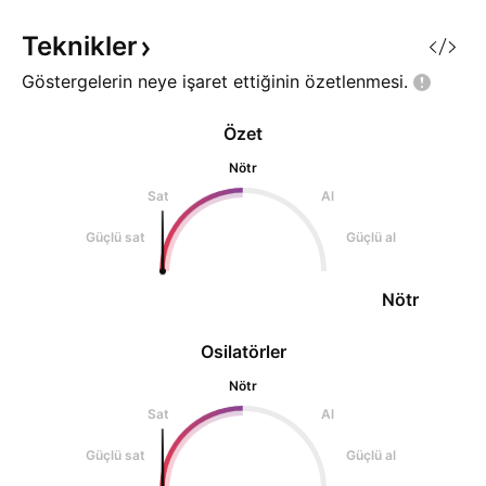
etkili olacaktır.O yüzden
yapmayı planlıyor
Gerçekleşmezse p
Teknikler
olacağ
Göstergelerin neye işaret ettiğinin
özetlenmesi.
Özet
Nötr
Sat
Al
Güçlü sat
Güçlü al
Nötr
Osilatörler
Nötr
Sat
Al
Güçlü sat
Güçlü al