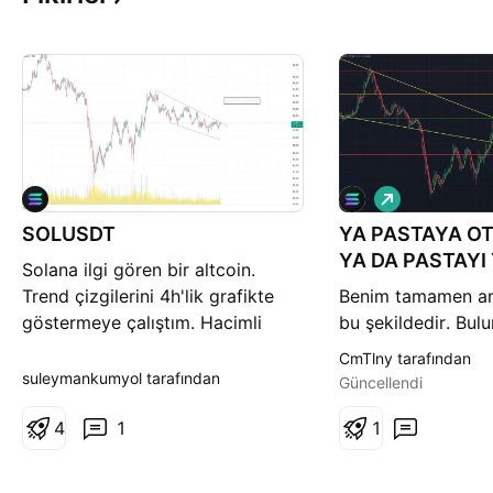
A
l
SOLUSDT
YA PASTAYA O
ı
ş
YA DA PASTAYI
Solana ilgi gören bir altcoin.
Trend çizgilerini 4h'lik grafikte
Benim tamamen a
göstermeye çalıştım. Hacimli
bu şekildedir. Bu
kırılım gelirse 80$ bandında
konumdan günlük g
CmTlny tarafından
çizmiş olduğum kutucuğa kadar
alabilirsek, o kon
suleymankumyol tarafından
Güncellendi
yükseliş yaşanabilir. Yine de
girmeyi planlıyorum
haftasonu sığ hacimler söz
4
1
Turuncu ve Kırmızı 
1
konusu. BITCOIN' deki fiyat
işaretlediğim konu
hareketleri SOLUSDT üstünde
analizi yapıp kâr 