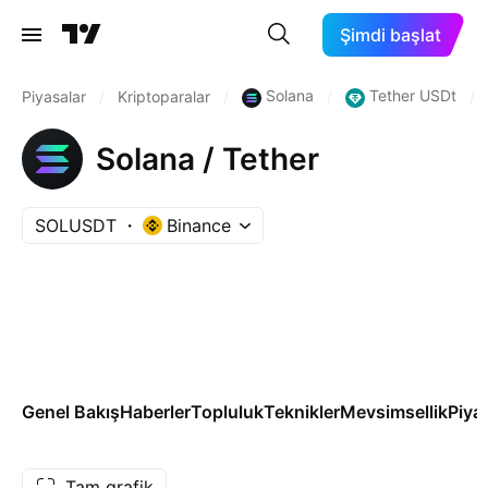
Şimdi başlat
Solana
Tether USDt
Piyasalar
/
Kriptoparalar
/
/
/
Solana / Tether
SOLUSDT
Binance
Genel Bakış
Haberler
Topluluk
Teknikler
Mevsimsellik
Piya
Tam grafik