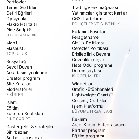
Portföyler
Temel Grafikler
TradingView mağazası
Getiri Eğrileri
Yatırımcılar için tarot kartları
Opsiyonlar
C63 TradeTime
Makro Haritalar
POLIÇELER VE GÜVENLIK
Pine Script®
Kullanım Koşulları
UYGULAMALAR
Feragatname
Mobil
Gizlilik Politikası
Masaüstü
Çerezler Politikası
TOPLULUK
Erişilebilirlik Beyanı
Güvenlik ipuçları
Sosyal ağ
Hata Ödül programı
Sevgi Duvarı
Durum sayfası
Arkadaşını yönlendir
İŞ ÇÖZÜMLERI
Creator program
Site Kuralları
Widget'lar
Moderatörler
Grafik kütüphaneleri
FIKIRLER
Lightweight Charts™
Gelişmiş Grafikler
İşlem
İşlem Platformu
Eğitim
BÜYÜME FIRSATLARI
Editörün Seçtikleri
PINE SCRIPT
Reklam
Aracı Kurum Entegrasyonu
Göstergeler & stratejiler
Partner programı
Sihirbazlar
Eğitim programı
Serbest çalışanlar