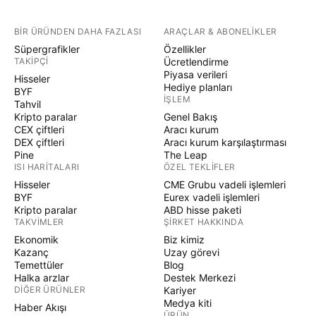
BIR ÜRÜNDEN DAHA FAZLASI
ARAÇLAR & ABONELIKLER
Süpergrafikler
Özellikler
TAKIPÇI
Ücretlendirme
Piyasa verileri
Hisseler
Hediye planları
BYF
İŞLEM
Tahvil
Kripto paralar
Genel Bakış
CEX çiftleri
Aracı kurum
DEX çiftleri
Aracı kurum karşılaştırması
Pine
The Leap
ISI HARITALARI
ÖZEL TEKLIFLER
Hisseler
CME Grubu vadeli işlemleri
BYF
Eurex vadeli işlemleri
Kripto paralar
ABD hisse paketi
TAKVIMLER
ŞIRKET HAKKINDA
Ekonomik
Biz kimiz
Kazanç
Uzay görevi
Temettüler
Blog
Halka arzlar
Destek Merkezi
DIĞER ÜRÜNLER
Kariyer
Medya kiti
Haber Akışı
ÜRÜN