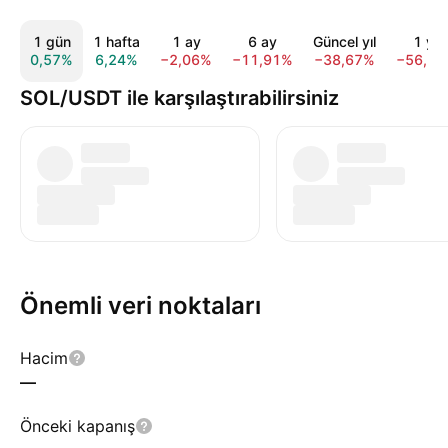
1 gün
1 hafta
1 ay
6 ay
Güncel yıl
1 yıl
0,57%
6,24%
−2,06%
−11,91%
−38,67%
−56,7
SOL/USDT ile karşılaştırabilirsiniz
Önemli veri noktaları
Hacim
—
Önceki kapanış