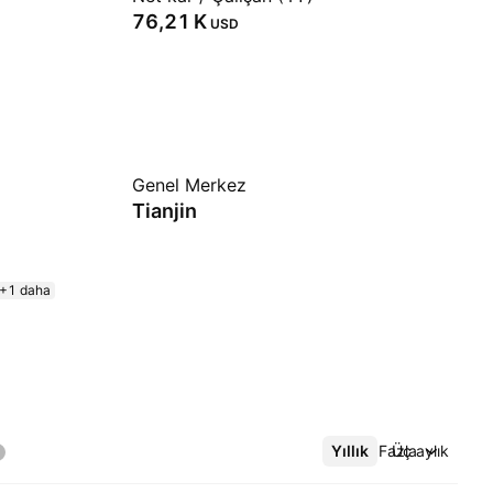
‪76,21 K‬
USD
Genel Merkez
Tianjin
+1 daha
Yıllık
Daha Fazla
Üç aylık