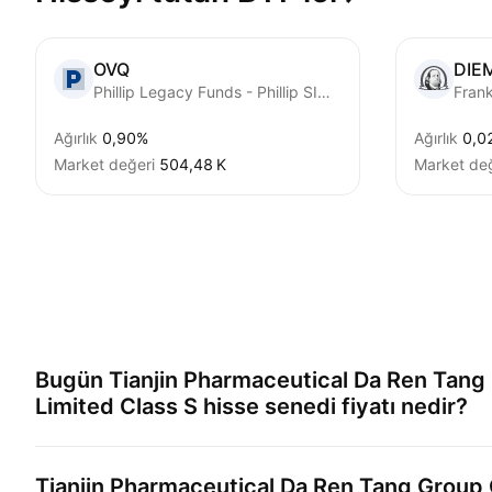
OVQ
DIE
Phillip Legacy Funds - Phillip SING Income ETF Units
Ağırlık
0,90%
Ağırlık
0,0
Market değeri
‪504,48 K‬
Market değ
Bugün
Tianjin Pharmaceutical Da Ren Tang
Limited Class S
hisse senedi fiyatı nedir?
Tianjin Pharmaceutical Da Ren Tang Group 