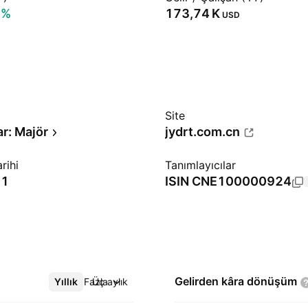
3%
‪173,74 K‬
USD
Site
ar: Majör
jydrt.com.cn
rihi
Tanımlayıcılar
01
ISIN
CNE100000924
Gelirden kâra
dönüşüm
Yıllık
Daha Fazla
Üç aylık