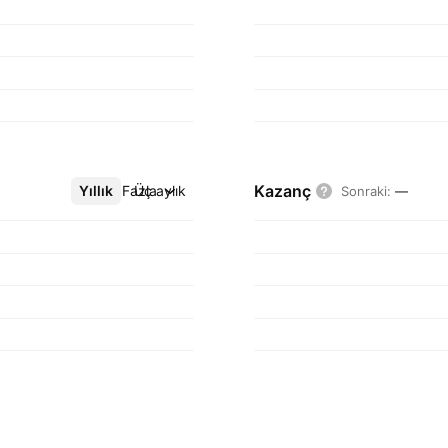
Kazanç
Yıllık
Daha Fazla
Üç aylık
Sonraki
:
—