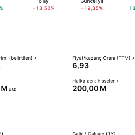
y
6 ay
Güncel yıl
%
−13,52%
−19,35%
1
mi (belirtilen)
Fiyat/kazanç Oranı (TTM)
%
6,93
Halka açık hisseler
 M‬
‪200,00 M‬
USD
Y)
Gelir / Çalışan (1Y)