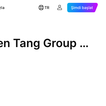
zla
TR
Şimdi başlat
Tianjin Pharmaceutical Da Ren Tang Group Corporation Limited Class S