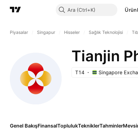
Ara
Ürünl
Piyasalar
/
Singapur
/
Hisseler
/
Sağlık Teknolojisi
/
Tıb
T14
Singapore Exch
Genel Bakış
Finansal
Topluluk
Teknikler
Tahminler
Mevsi