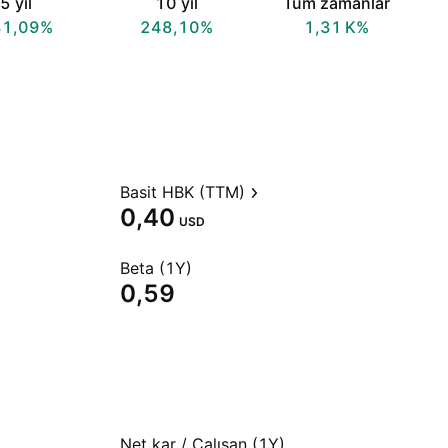
5 yıl
10 yıl
Tüm zamanlar
31,09%
248,10%
‪1,31 K‬%
Basit HBK (TTM)
0,40
USD
Beta (1Y)
0,59
Net kar / Çalışan (1Y)