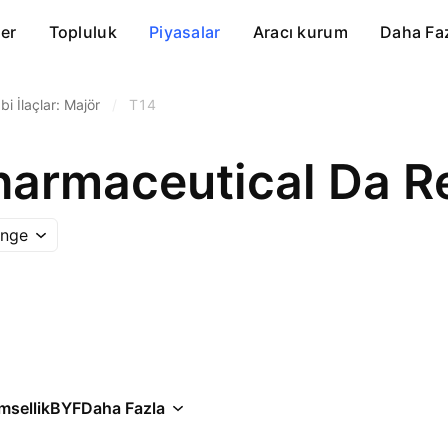
er
Topluluk
Piyasalar
Aracı kurum
Daha Fa
bi İlaçlar: Majör
/
T14
ange
msellik
BYF
Daha Fazla