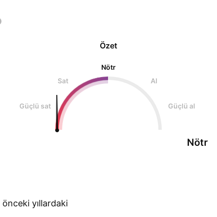
Özet
Nötr
Sat
Al
Güçlü sat
Güçlü al
Nötr
 önceki yıllardaki