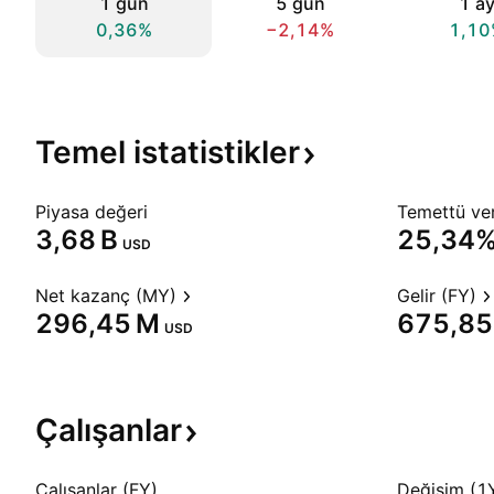
1 gün
5 gün
1 a
0,36%
−2,14%
1,10
Temel
istatistikler
Piyasa değeri
Temettü veri
‪3,68 B‬
25,34
USD
Net kazanç (MY)
Gelir (FY)
‪296,45 M‬
‪675,85
USD
Çalışanlar
Çalışanlar (FY)
Değişim (1