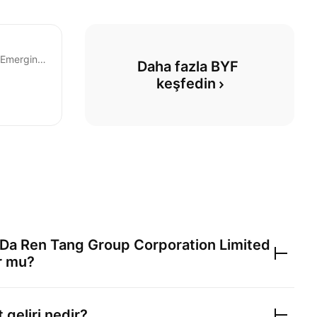
State Street SPDR S&P Emerging Markets Carbon Aware ETF
Daha fazla BYF 
keşfedin
 Da Ren Tang Group Corporation Limited
r mu?
 geliri nedir?