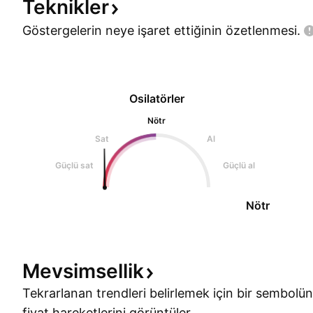
Teknikler
Göstergelerin neye işaret ettiğinin
özetlenmesi.
Osilatörler
Nötr
Sat
Al
Güçlü sat
Güçlü al
Nötr
Mevsimsellik
Tekrarlanan trendleri belirlemek için bir sembolün
fiyat hareketlerini görüntüler.