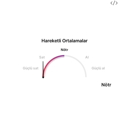
Hareketli Ortalamalar
Nötr
Sat
Al
Güçlü sat
Güçlü al
Nötr