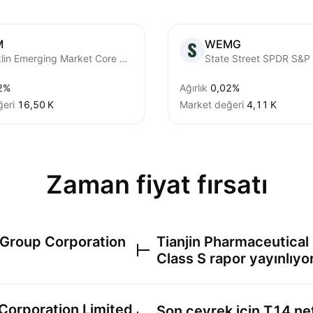
M
WEMG
Franklin Emerging Market Core Dividend Tilt Index ETF
2%
Ağırlık
0,02%
eri
‪16,50 K‬
Market değeri
‪4,11 K‬
Zaman fiyat fırsatı
 Group Corporation
Tianjin Pharmaceutical
Class S
rapor yayınlıyo
Corporation Limited
Son çeyrek için
T14
net