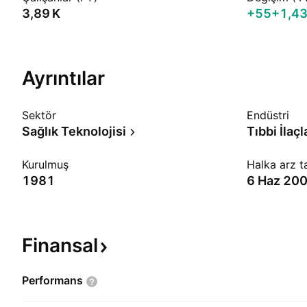
‪3,89 K‬
+55
+1,4
Ayrıntılar
Sektör
Endüstri
Sağlık Teknolojisi
Tıbbi İlaçl
Kurulmuş
Halka arz ta
1981
6 Haz 20
Finansal
Performans