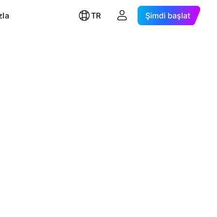
zla
TR
Şimdi başlat