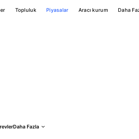
er
Topluluk
Piyasalar
Aracı kurum
Daha Fa
revler
Daha Fazla