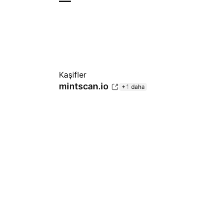
—
Kaşifler
mintscan.io
+1 daha