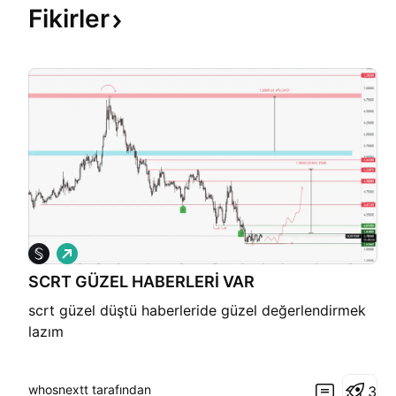
Fikirler
A
l
SCRT GÜZEL HABERLERİ VAR
ı
ş
scrt güzel düştü haberleride güzel değerlendirmek
lazım
whosnextt tarafından
3