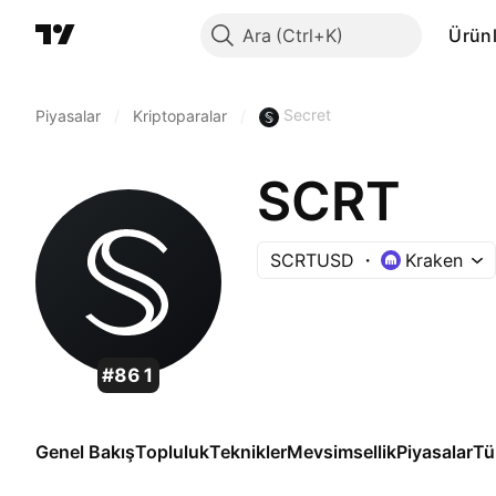
Ara
Ürünl
Secret
Piyasalar
/
Kriptoparalar
/
SCRT
SCRTUSD
Kraken
#861
Genel Bakış
Topluluk
Teknikler
Mevsimsellik
Piyasalar
Tü