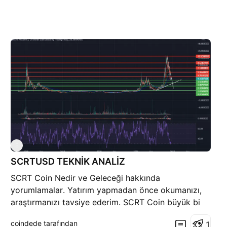
S
SCRTUSD TEKNİK ANALİZ
SCRT Coin Nedir ve Geleceği hakkında
yorumlamalar. Yatırım yapmadan önce okumanızı,
araştırmanızı tavsiye ederim. SCRT Coin büyük bi
çanak kulp yapıp hedefine varmış gözüküyor. Şuan
coindede tarafından
1
yaptığı çanak kulpun desteğinde. Düşüş trendi