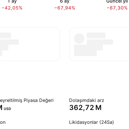
1 ay
6 ay
Güncel yıl
−42,05%
−67,94%
−67,30%
yreltilmiş Piyasa Değeri
Dolaşımdaki arz
‬
‪362,72 M‬
USD
yon
Likidasyonlar (24Sa)