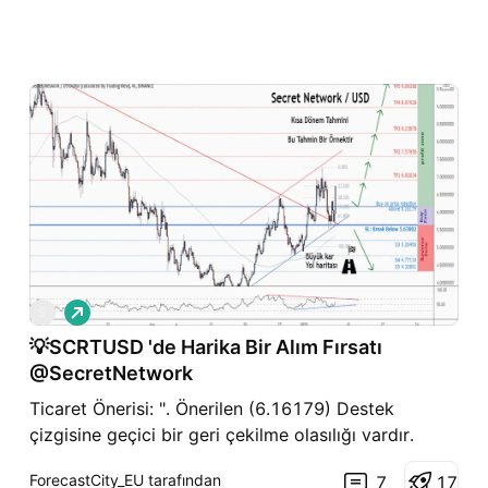
A
S
l
💡SCRTUSD 'de Harika Bir Alım Fırsatı
ı
ş
@SecretNetwork
Ticaret Önerisi: ". Önerilen (6.16179) Destek
çizgisine geçici bir geri çekilme olasılığı vardır.
Öyleyse, Tüccarlar Price Action'a dayalı siparişleri
ForecastCity_EU tarafından
7
1
7
belirleyebilir ve kısa vadeli hedeflere ulaşmayı