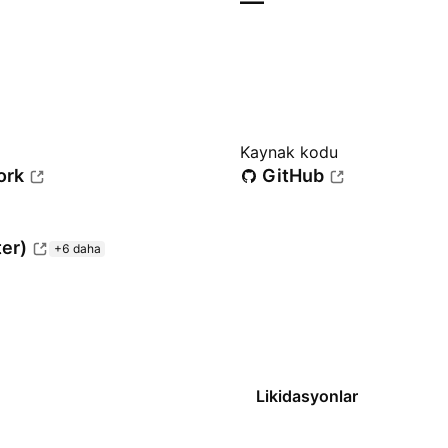
—
Kaynak kodu
ork
GitHub
ter)
+6 daha
Likidasyonlar