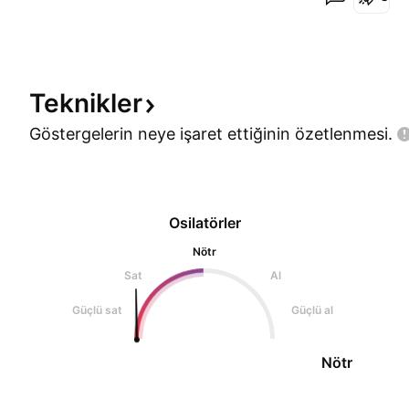
Teknikler
Göstergelerin neye işaret ettiğinin
özetlenmesi.
Osilatörler
Nötr
Sat
Al
Güçlü sat
Güçlü al
Nötr