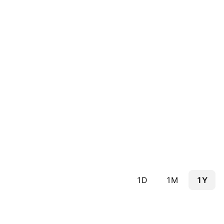
1D
1M
1Y