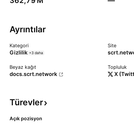
‪362,79 M‬
—
Ayrıntılar
Kategori
Site
Gizlilik
scrt.netw
+3 daha
Beyaz kağıt
Topluluk
docs.scrt.network
X (Twit
Türevler
Açık pozisyon