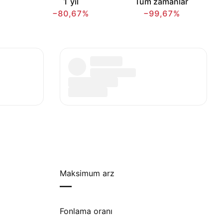
1 yıl
Tüm zamanlar
−80,67%
−99,67%
Maksimum arz
—
Fonlama oranı