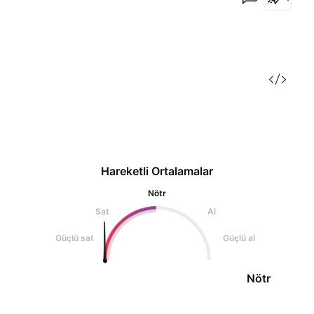
izlenmeli, bu destek bölgesinde akümüle olma
ihtimali bize pozitif yan
Hareketli Ortalamalar
Nötr
Sat
Al
Güçlü sat
Güçlü al
Nötr