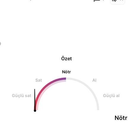
bekleyebilir. " Teknik Analiz: . SCRTUSD yükseliş
trendinde ve yükseliş trendinin devam et
Özet
Nötr
Sat
Al
Güçlü sat
Güçlü al
Nötr