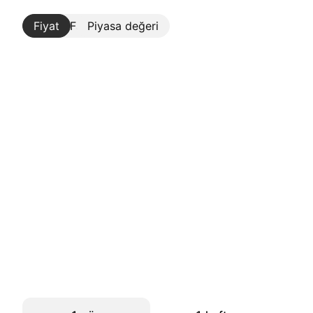
Fiyat
Daha Fazla
Piyasa değeri