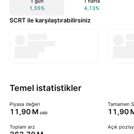
1 gün
1 hafta
1,55%
4,13%
SCRT ile karşılaştırabilirsiniz
Temel istatistikler
Piyasa değeri
Tamamen Se
‪11,90 M‬
‪11,90 M
USD
Toplam arz
Açık pozis