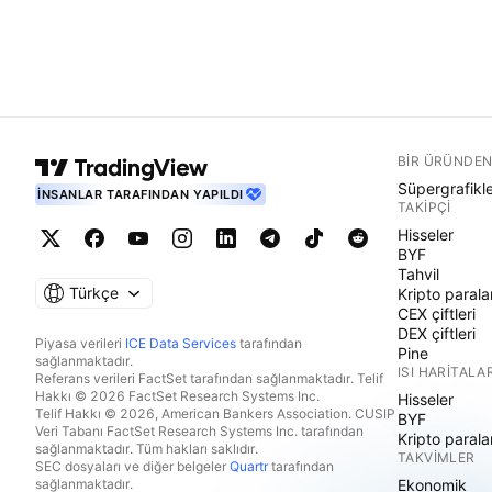
BIR ÜRÜNDEN
Süpergrafikl
İNSANLAR TARAFINDAN YAPILDI
TAKIPÇI
Hisseler
BYF
Tahvil
Türkçe
Kripto parala
CEX çiftleri
DEX çiftleri
Piyasa verileri
ICE Data Services
tarafından
Pine
sağlanmaktadır.
ISI HARITALAR
Referans verileri FactSet tarafından sağlanmaktadır. Telif
Hakkı © 2026 FactSet Research Systems Inc.
Hisseler
Telif Hakkı © 2026, American Bankers Association. CUSIP
BYF
Veri Tabanı FactSet Research Systems Inc. tarafından
Kripto parala
sağlanmaktadır. Tüm hakları saklıdır.
TAKVIMLER
SEC dosyaları ve diğer belgeler
Quartr
tarafından
sağlanmaktadır.
Ekonomik