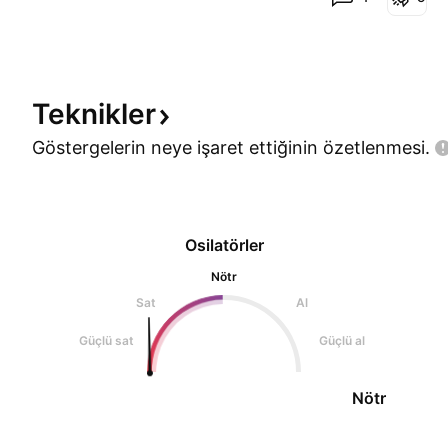
desteklecek tesviklere ihticamiz var... ben artik
daha fazla dusmeyeceklerini ve bu zamandan
Teknikler
Göstergelerin neye işaret ettiğinin
özetlenmesi.
Osilatörler
Nötr
Sat
Al
Güçlü sat
Güçlü al
Nötr