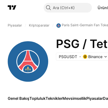
Ara
Ürünl
Paris Saint-Germain Fan Tok
Piyasalar
/
Kriptoparalar
/
PSG / Te
PSGUSDT
Binance
Genel Bakış
Topluluk
Teknikler
Mevsimsellik
Piyasalar
Da