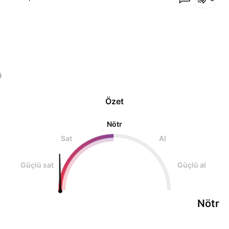
ytd al sat sizin kararınız
Özet
Nötr
Sat
Al
Güçlü sat
Güçlü al
Nötr