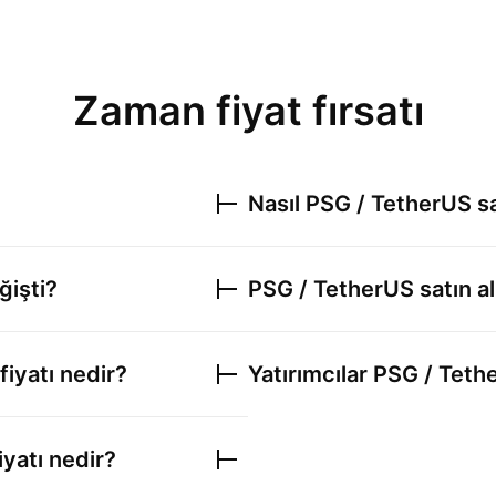
Zaman fiyat fırsatı
Nasıl
PSG / TetherUS
sa
ğişti?
PSG / TetherUS
satın a
fiyatı nedir?
Yatırımcılar
PSG / Teth
iyatı nedir?