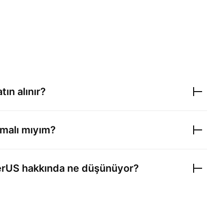
tın alınır?
lmalı mıyım?
erUS
hakkında ne düşünüyor?