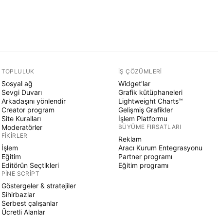
TOPLULUK
İŞ ÇÖZÜMLERI
Sosyal ağ
Widget'lar
Sevgi Duvarı
Grafik kütüphaneleri
Arkadaşını yönlendir
Lightweight Charts™
Creator program
Gelişmiş Grafikler
Site Kuralları
İşlem Platformu
Moderatörler
BÜYÜME FIRSATLARI
FIKIRLER
Reklam
İşlem
Aracı Kurum Entegrasyonu
Eğitim
Partner programı
Editörün Seçtikleri
Eğitim programı
PINE SCRIPT
Göstergeler & stratejiler
Sihirbazlar
Serbest çalışanlar
Ücretli Alanlar