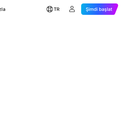
zla
TR
Şimdi başlat