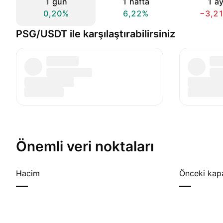
1 gün
1 hafta
1 a
0,20%
6,22%
−3,2
PSG/USDT ile karşılaştırabilirsiniz
Önemli veri noktaları
Hacim
Önceki kap
—
—