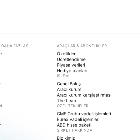
 DAHA FAZLASI
ARAÇLAR & ABONELIKLER
er
Özellikler
Ücretlendirme
Piyasa verileri
Hediye planları
İŞLEM
r
Genel Bakış
Aracı kurum
Aracı kurum karşılaştırması
The Leap
I
ÖZEL TEKLIFLER
CME Grubu vadeli işlemleri
Eurex vadeli işlemleri
r
ABD hisse paketi
ŞIRKET HAKKINDA
Biz kimiz