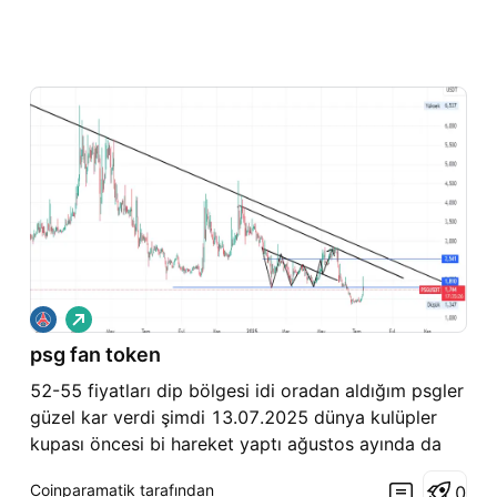
A
l
psg fan token
ı
ş
52-55 fiyatları dip bölgesi idi oradan aldığım psgler
güzel kar verdi şimdi 13.07.2025 dünya kulüpler
kupası öncesi bi hareket yaptı ağustos ayında da
13.08.2025 tarihinde UEFA süper kupa maçı var bu
Coinparamatik tarafından
0
iki maçı da alırsa bu fiyatlarda kalmaz psg önü acık