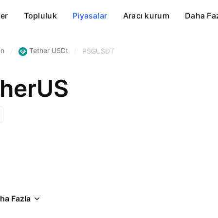
er
Topluluk
Piyasalar
Aracı kurum
Daha Fa
en
Tether USDt
/
/
PSGUSDT
therUS
ha Fazla