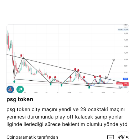
A
l
psg token
ı
ş
psg token city maçını yendi ve 29 ocaktaki maçını
yenmesi durumunda play off kalacak şampiyonlar
liginde ilerlediği sürece beklentim olumlu yönde ytd
değildir. grafik olarakta kırılım olması 4 dolar üzeri
Coinparamatik tarafından
5
kalırsa çok iyi olacaktır.