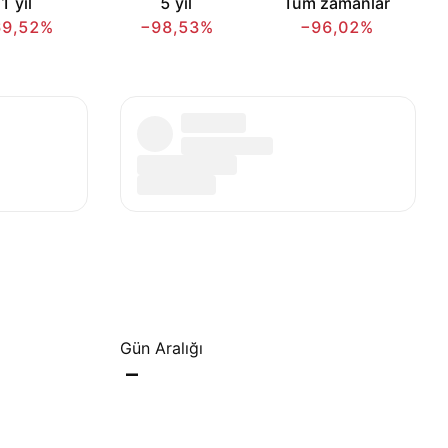
1 yıl
5 yıl
Tüm zamanlar
69,52%
−98,53%
−96,02%
Gün Aralığı
–