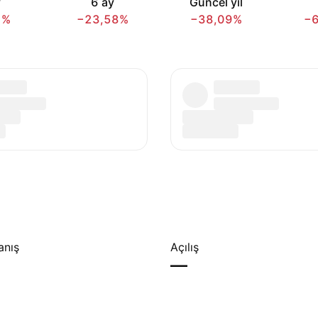
y
6 ay
Güncel yıl
1%
−23,58%
−38,09%
−
anış
Açılış
—