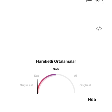
Hareketli Ortalamalar
Nötr
Sat
Al
Güçlü sat
Güçlü al
Nötr