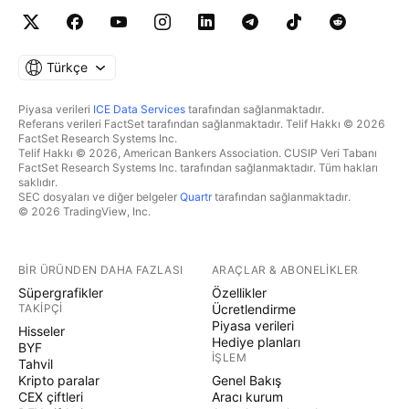
Türkçe
Piyasa verileri
ICE Data Services
tarafından sağlanmaktadır.
Referans verileri FactSet tarafından sağlanmaktadır. Telif Hakkı © 2026
FactSet Research Systems Inc.
Telif Hakkı © 2026, American Bankers Association. CUSIP Veri Tabanı
FactSet Research Systems Inc. tarafından sağlanmaktadır. Tüm hakları
saklıdır.
SEC dosyaları ve diğer belgeler
Quartr
tarafından sağlanmaktadır.
© 2026 TradingView, Inc.
BIR ÜRÜNDEN DAHA FAZLASI
ARAÇLAR & ABONELIKLER
Süpergrafikler
Özellikler
TAKIPÇI
Ücretlendirme
Piyasa verileri
Hisseler
Hediye planları
BYF
İŞLEM
Tahvil
Kripto paralar
Genel Bakış
CEX çiftleri
Aracı kurum