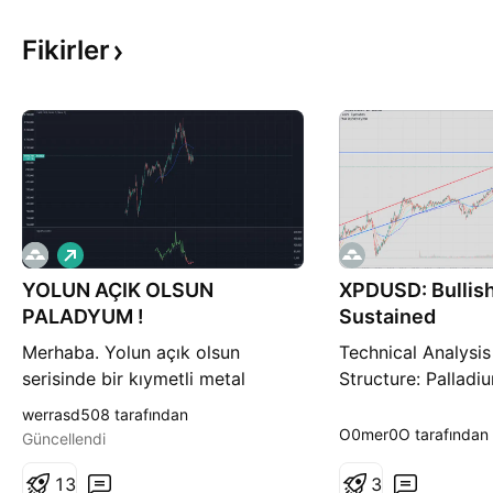
Fikirler
A
l
YOLUN AÇIK OLSUN
ı
XPDUSD: Bullis
ş
PALADYUM !
Sustained
Merhaba. Yolun açık olsun
Technical Analysis
serisinde bir kıymetli metal
Structure: Palladi
ağırlayacağımı hiç düşünmezdim.
trade within a wel
werrasd508 tarafından
Kıymetli metallerde ucuzluk pek
ascending channel.
O0mer0O tarafından
Güncellendi
rastlanır olmadığından takip
massive 90% rally
etmeyi de bırakmıştım. Ama
1
3
year, the price ha
3