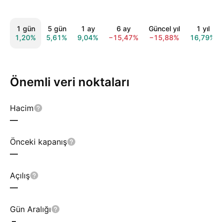
1 gün
5 gün
1 ay
6 ay
Güncel yıl
1 yıl
1,20%
5,61%
9,04%
−15,47%
−15,88%
16,79%
Önemli veri noktaları
Hacim
—
Önceki kapanış
—
Açılış
—
Gün Aralığı
–