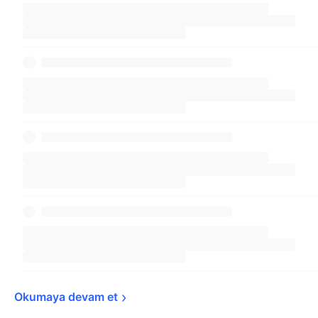
ekonominin durgunluğa girmesiyle artar.
Paladyum fiyat grafiklerine bakıldığında ise aksi
görülecektir - ekonomi zayıfladığında paladyum
fiyatı düşmektedir.
Dünyadaki tüm paladyumun %80'inden fazlası
Güney Afrika ve Rusya'dan çıkarılmaktadır.
Okumaya devam 
et