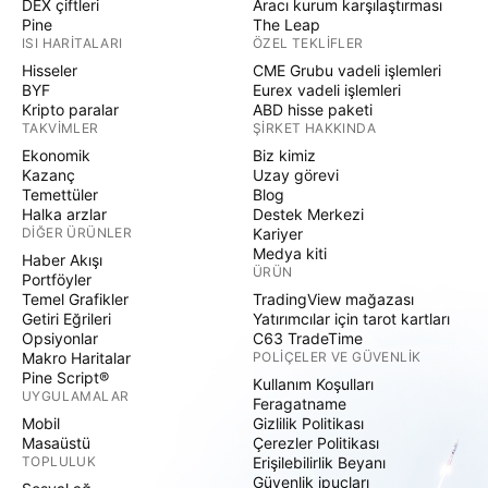
DEX çiftleri
Aracı kurum karşılaştırması
Pine
The Leap
ISI HARITALARI
ÖZEL TEKLIFLER
Hisseler
CME Grubu vadeli işlemleri
BYF
Eurex vadeli işlemleri
Kripto paralar
ABD hisse paketi
TAKVIMLER
ŞIRKET HAKKINDA
Ekonomik
Biz kimiz
Kazanç
Uzay görevi
Temettüler
Blog
Halka arzlar
Destek Merkezi
DIĞER ÜRÜNLER
Kariyer
Medya kiti
Haber Akışı
ÜRÜN
Portföyler
Temel Grafikler
TradingView mağazası
Getiri Eğrileri
Yatırımcılar için tarot kartları
Opsiyonlar
C63 TradeTime
Makro Haritalar
POLIÇELER VE GÜVENLIK
Pine Script®
Kullanım Koşulları
UYGULAMALAR
Feragatname
Mobil
Gizlilik Politikası
Masaüstü
Çerezler Politikası
TOPLULUK
Erişilebilirlik Beyanı
Güvenlik ipuçları