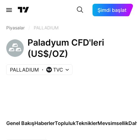
Şimdi başlat
Piyasalar
/
PALLADIUM
Paladyum CFD'leri
(US$/OZ)
PALLADIUM
TVC
Genel Bakış
Haberler
Topluluk
Teknikler
Mevsimsellik
Daha