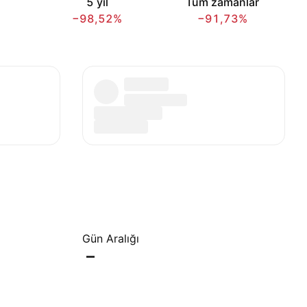
5 yıl
Tüm zamanlar
−98,52%
−91,73%
Gün Aralığı
–