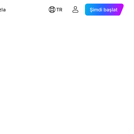
zla
TR
Şimdi başlat