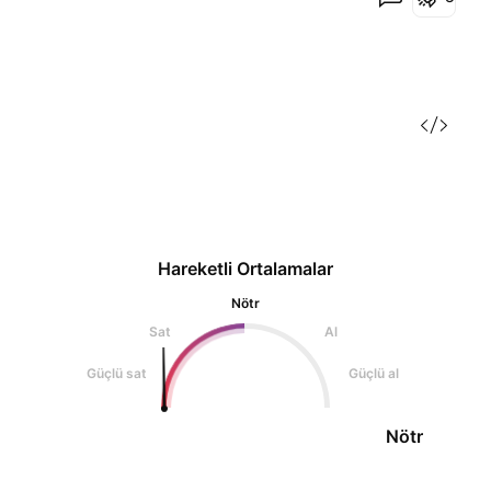
Hareketli Ortalamalar
Nötr
Sat
Al
Güçlü sat
Güçlü al
Nötr