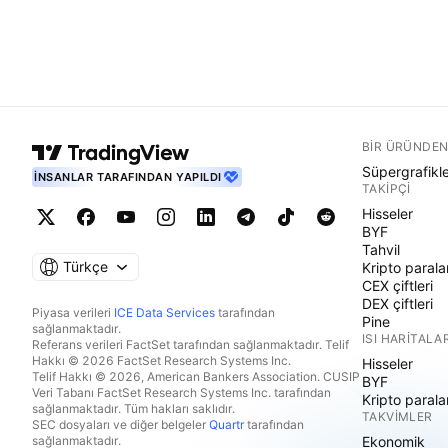
BIR ÜRÜNDEN
Süpergrafikl
İNSANLAR TARAFINDAN YAPILDI
TAKIPÇI
Hisseler
BYF
Tahvil
Türkçe
Kripto parala
CEX çiftleri
DEX çiftleri
Piyasa verileri
ICE Data Services
tarafından
Pine
sağlanmaktadır.
ISI HARITALAR
Referans verileri FactSet tarafından sağlanmaktadır. Telif
Hakkı © 2026 FactSet Research Systems Inc.
Hisseler
Telif Hakkı © 2026, American Bankers Association. CUSIP
BYF
Veri Tabanı FactSet Research Systems Inc. tarafından
Kripto parala
sağlanmaktadır. Tüm hakları saklıdır.
TAKVIMLER
SEC dosyaları ve diğer belgeler
Quartr
tarafından
sağlanmaktadır.
Ekonomik