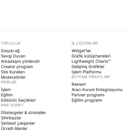
TOPLULUK
İŞ ÇÖZÜMLERI
Sosyal ağ
Widget'lar
Sevgi Duvarı
Grafik kütüphaneleri
Arkadaşını yönlendir
Lightweight Charts™
Creator program
Gelişmiş Grafikler
Site Kuralları
İşlem Platformu
Moderatörler
BÜYÜME FIRSATLARI
FIKIRLER
Reklam
İşlem
Aracı Kurum Entegrasyonu
Eğitim
Partner programı
Editörün Seçtikleri
Eğitim programı
PINE SCRIPT
Göstergeler & stratejiler
Sihirbazlar
Serbest çalışanlar
Ücretli Alanlar