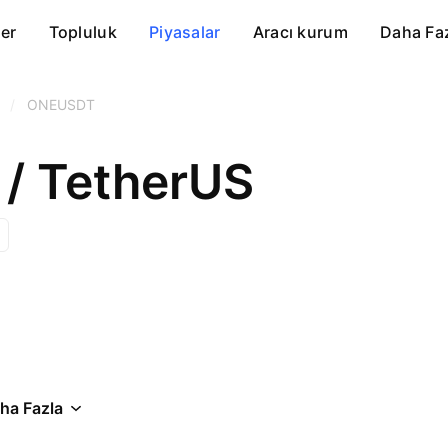
er
Topluluk
Piyasalar
Aracı kurum
Daha Fa
/
ONEUSDT
/ TetherUS
ha Fazla