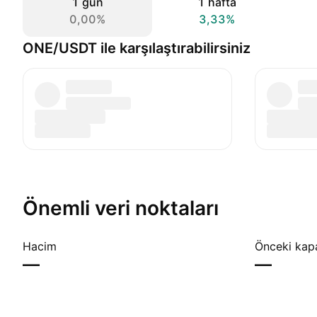
1 gün
1 hafta
0,00%
3,33%
ONE/USDT ile karşılaştırabilirsiniz
Önemli veri noktaları
Hacim
Önceki kap
—
—