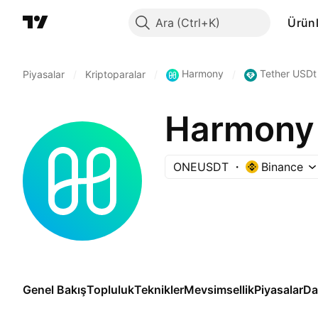
Ara
Ürünl
Harmony
Tether USDt
Piyasalar
/
Kriptoparalar
/
/
Harmony 
ONEUSDT
Binance
Genel Bakış
Topluluk
Teknikler
Mevsimsellik
Piyasalar
Da