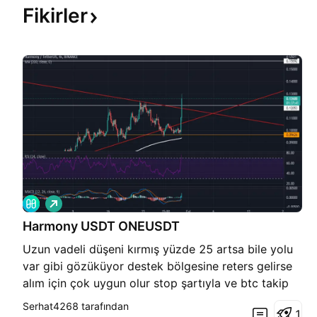
Fikirler
A
l
Harmony USDT ONEUSDT
ı
ş
Uzun vadeli düşeni kırmış yüzde 25 artsa bile yolu
var gibi gözüküyor destek bölgesine reters gelirse
alım için çok uygun olur stop şartıyla ve btc takip
edilmeli . Yatırım tavsiyesi Değildir .
Serhat4268 tarafından
1