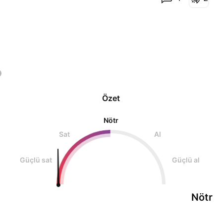
kesinlikle bir “ Yatırım Tavsiyes
Özet
Nötr
Sat
Al
Güçlü sat
Güçlü al
Nötr