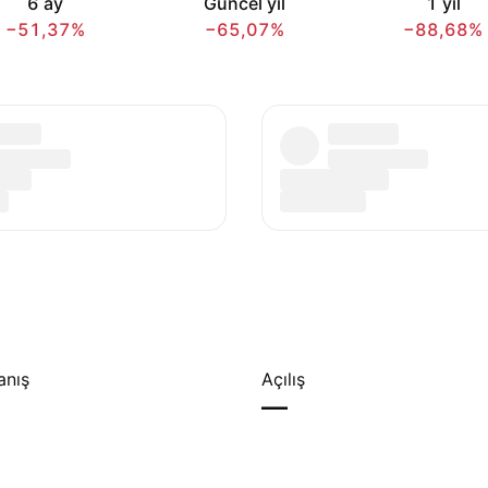
6 ay
Güncel yıl
1 yıl
−51,37%
−65,07%
−88,68%
anış
Açılış
—