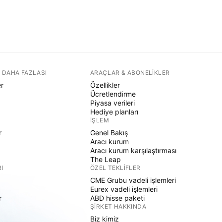
 DAHA FAZLASI
ARAÇLAR & ABONELIKLER
er
Özellikler
Ücretlendirme
Piyasa verileri
Hediye planları
İŞLEM
r
Genel Bakış
Aracı kurum
Aracı kurum karşılaştırması
The Leap
I
ÖZEL TEKLIFLER
CME Grubu vadeli işlemleri
Eurex vadeli işlemleri
r
ABD hisse paketi
ŞIRKET HAKKINDA
Biz kimiz