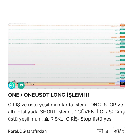
A
l
ONE / ONEUSDT LONG İŞLEM !!!
ı
ş
GİRİŞ ve üstü yeşil mumlarda işlem LONG. STOP ve
altı iptal yada SHORT işlem. ✅ GÜVENLİ GİRİŞ: Giriş
üstü yeşil mum. ⚠️ RİSKLİ GİRİŞ: Stop üstü yeşil
mum. HEDEFLER (TP) ve STOP (SL) grafikte
ParaLOG tarafından
4
2
belirtilmiştir !!! ✅✅✅ÖNEMLİ NOT: Yapılan analizler