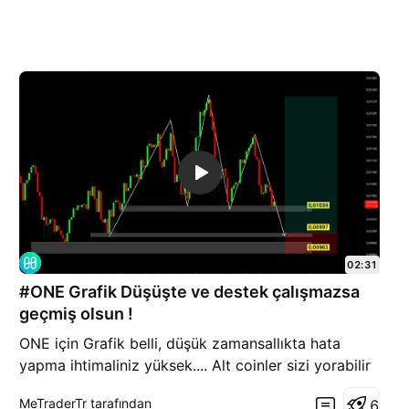
02:31
#ONE Grafik Düşüşte ve destek çalışmazsa
geçmiş olsun !
ONE için Grafik belli, düşük zamansallıkta hata
yapma ihtimaliniz yüksek.... Alt coinler sizi yorabilir
stopsuz işlem almayın...
MeTraderTr tarafından
6