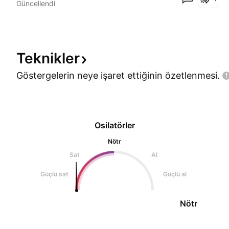
Güncellendi
Teknikler
Göstergelerin neye işaret ettiğinin
özetlenmesi.
Osilatörler
Nötr
Sat
Al
Güçlü sat
Güçlü al
Nötr