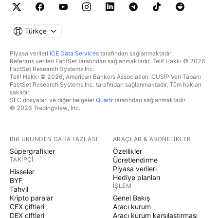
Türkçe
Piyasa verileri
ICE Data Services
tarafından sağlanmaktadır.
Referans verileri FactSet tarafından sağlanmaktadır. Telif Hakkı © 2026
FactSet Research Systems Inc.
Telif Hakkı © 2026, American Bankers Association. CUSIP Veri Tabanı
FactSet Research Systems Inc. tarafından sağlanmaktadır. Tüm hakları
saklıdır.
SEC dosyaları ve diğer belgeler
Quartr
tarafından sağlanmaktadır.
© 2026 TradingView, Inc.
BIR ÜRÜNDEN DAHA FAZLASI
ARAÇLAR & ABONELIKLER
Süpergrafikler
Özellikler
TAKIPÇI
Ücretlendirme
Piyasa verileri
Hisseler
Hediye planları
BYF
İŞLEM
Tahvil
Kripto paralar
Genel Bakış
CEX çiftleri
Aracı kurum
DEX çiftleri
Aracı kurum karşılaştırması