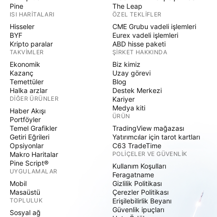
Pine
The Leap
ISI HARITALARI
ÖZEL TEKLIFLER
Hisseler
CME Grubu vadeli işlemleri
BYF
Eurex vadeli işlemleri
Kripto paralar
ABD hisse paketi
TAKVIMLER
ŞIRKET HAKKINDA
Ekonomik
Biz kimiz
Kazanç
Uzay görevi
Temettüler
Blog
Halka arzlar
Destek Merkezi
DIĞER ÜRÜNLER
Kariyer
Medya kiti
Haber Akışı
ÜRÜN
Portföyler
Temel Grafikler
TradingView mağazası
Getiri Eğrileri
Yatırımcılar için tarot kartları
Opsiyonlar
C63 TradeTime
Makro Haritalar
POLIÇELER VE GÜVENLIK
Pine Script®
Kullanım Koşulları
UYGULAMALAR
Feragatname
Mobil
Gizlilik Politikası
Masaüstü
Çerezler Politikası
TOPLULUK
Erişilebilirlik Beyanı
Güvenlik ipuçları
Sosyal ağ