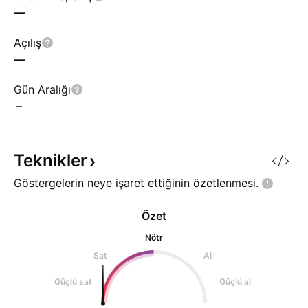
—
Açılış
—
Gün Aralığı
–
Teknikler
Göstergelerin neye işaret ettiğinin
özetlenmesi.
Özet
Nötr
Sat
Al
Güçlü sat
Güçlü al