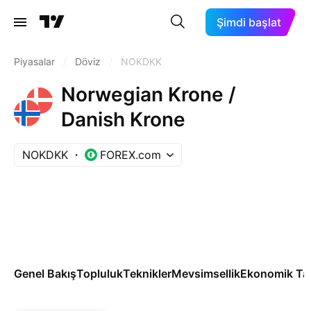
Şimdi başlat
Piyasalar
/
Döviz
/
NOKDKK
Norwegian Krone /
Danish Krone
NOKDKK
FOREX.com
Genel Bakış
Topluluk
Teknikler
Mevsimsellik
Ekonomik Ta