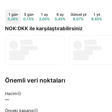
1 gün
5 gün
1 ay
6 ay
Güncel yıl
1 yıl
5
0,26%
0,15%
2,00%
5,45%
8,07%
8,45%
−4
NOK:DKK ile karşılaştırabilirsiniz
Önemli veri noktaları
Hacim
—
Önceki kapanış