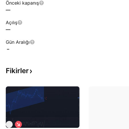
Önceki kapanış
—
Açılış
—
Gün Aralığı
–
Fikirler
S
X
a