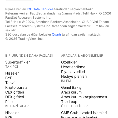
Piyasa verileri
ICE Data Services
tarafından sağlanmaktadır.
Referans verileri FactSet tarafından sağlanmaktadır. Telif Hakkı © 2026
FactSet Research Systems Inc.
Telif Hakkı © 2026, American Bankers Association. CUSIP Veri Tabanı
FactSet Research Systems Inc. tarafından sağlanmaktadır. Tüm hakları
saklıdır.
SEC dosyaları ve diğer belgeler
Quartr
tarafından sağlanmaktadır.
© 2026 TradingView, Inc.
BIR ÜRÜNDEN DAHA FAZLASI
ARAÇLAR & ABONELIKLER
Süpergrafikler
Özellikler
TAKIPÇI
Ücretlendirme
Piyasa verileri
Hisseler
Hediye planları
BYF
İŞLEM
Tahvil
Kripto paralar
Genel Bakış
CEX çiftleri
Aracı kurum
DEX çiftleri
Aracı kurum karşılaştırması
Pine
The Leap
ISI HARITALARI
ÖZEL TEKLIFLER
Hisseler
CME Grubu vadeli işlemleri
BYF
Eurex vadeli işlemleri