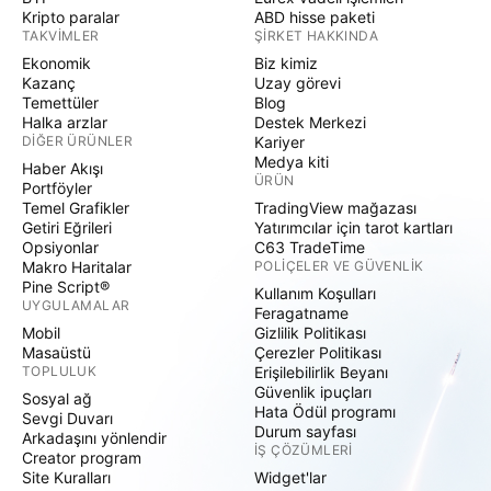
Kripto paralar
ABD hisse paketi
TAKVIMLER
ŞIRKET HAKKINDA
Ekonomik
Biz kimiz
Kazanç
Uzay görevi
Temettüler
Blog
Halka arzlar
Destek Merkezi
DIĞER ÜRÜNLER
Kariyer
Medya kiti
Haber Akışı
ÜRÜN
Portföyler
Temel Grafikler
TradingView mağazası
Getiri Eğrileri
Yatırımcılar için tarot kartları
Opsiyonlar
C63 TradeTime
Makro Haritalar
POLIÇELER VE GÜVENLIK
Pine Script®
Kullanım Koşulları
UYGULAMALAR
Feragatname
Mobil
Gizlilik Politikası
Masaüstü
Çerezler Politikası
TOPLULUK
Erişilebilirlik Beyanı
Güvenlik ipuçları
Sosyal ağ
Hata Ödül programı
Sevgi Duvarı
Durum sayfası
Arkadaşını yönlendir
İŞ ÇÖZÜMLERI
Creator program
Site Kuralları
Widget'lar