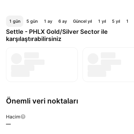
1 gün
5 gün
1 ay
6 ay
Güncel yıl
1 yıl
5 yıl
10 y
Settle - PHLX Gold/Silver Sector ile
karşılaştırabilirsiniz
Önemli veri noktaları
Hacim
—