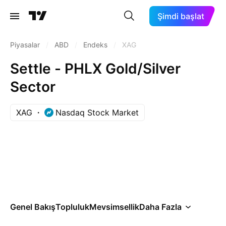
Şimdi başlat
Piyasalar
/
ABD
/
Endeks
/
XAG
Settle - PHLX Gold/Silver
Sector
XAG
Nasdaq Stock Market
Genel Bakış
Topluluk
Mevsimsellik
Daha Fazla