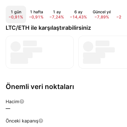
1 gün
1 hafta
1 ay
6 ay
Güncel yıl
1 y
−0,91%
−0,91%
−7,24%
−14,43%
−7,89%
−26,
LTC/ETH ile karşılaştırabilirsiniz
Önemli veri noktaları
Hacim
—
Önceki kapanış