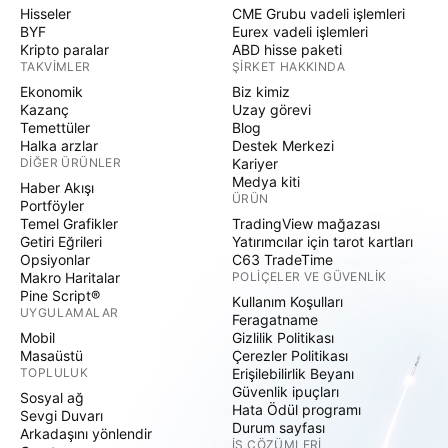
Hisseler
CME Grubu vadeli işlemleri
BYF
Eurex vadeli işlemleri
Kripto paralar
ABD hisse paketi
TAKVIMLER
ŞIRKET HAKKINDA
Ekonomik
Biz kimiz
Kazanç
Uzay görevi
Temettüler
Blog
Halka arzlar
Destek Merkezi
DIĞER ÜRÜNLER
Kariyer
Medya kiti
Haber Akışı
ÜRÜN
Portföyler
Temel Grafikler
TradingView mağazası
Getiri Eğrileri
Yatırımcılar için tarot kartları
Opsiyonlar
C63 TradeTime
Makro Haritalar
POLIÇELER VE GÜVENLIK
Pine Script®
Kullanım Koşulları
UYGULAMALAR
Feragatname
Mobil
Gizlilik Politikası
Masaüstü
Çerezler Politikası
TOPLULUK
Erişilebilirlik Beyanı
Güvenlik ipuçları
Sosyal ağ
Hata Ödül programı
Sevgi Duvarı
Durum sayfası
Arkadaşını yönlendir
İŞ ÇÖZÜMLERI