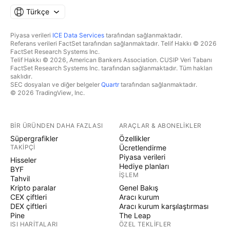
Türkçe
Piyasa verileri
ICE Data Services
tarafından sağlanmaktadır.
Referans verileri FactSet tarafından sağlanmaktadır. Telif Hakkı © 2026
FactSet Research Systems Inc.
Telif Hakkı © 2026, American Bankers Association. CUSIP Veri Tabanı
FactSet Research Systems Inc. tarafından sağlanmaktadır. Tüm hakları
saklıdır.
SEC dosyaları ve diğer belgeler
Quartr
tarafından sağlanmaktadır.
© 2026 TradingView, Inc.
BIR ÜRÜNDEN DAHA FAZLASI
ARAÇLAR & ABONELIKLER
Süpergrafikler
Özellikler
TAKIPÇI
Ücretlendirme
Piyasa verileri
Hisseler
Hediye planları
BYF
İŞLEM
Tahvil
Kripto paralar
Genel Bakış
CEX çiftleri
Aracı kurum
DEX çiftleri
Aracı kurum karşılaştırması
Pine
The Leap
ISI HARITALARI
ÖZEL TEKLIFLER