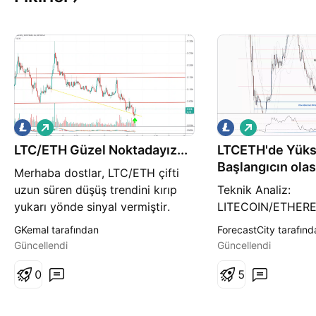
A
A
l
l
LTC/ETH Güzel Noktadayız...
ı
LTCETH'de Yükse
ı
ş
ş
Başlangıcın olası
Merhaba dostlar, LTC/ETH çifti
Yüksektir !
uzun süren düşüş trendini kırıp
Teknik Analiz:
yukarı yönde sinyal vermiştir.
LITECOIN/ETHER
MACD seviyesi yukarı yönde al
Bound'da ve Yüksel
GKemal tarafından
ForecastCity tarafınd
kırılmış ve al sinyali vermektedir.
Başlangıcı Bekleniy
Güncellendi
Güncellendi
RSI göstergesi yukarı yönde
Dinamik Direnç Ol
kırılmışal sinyali vermektedir.
0
Günlük WEMA'nın A
5
Willims %R bize alımların geldiğini
59 . Ticaret Öneri
göstermektedir. NOT: Yatırım
Tarihinde 'tersine