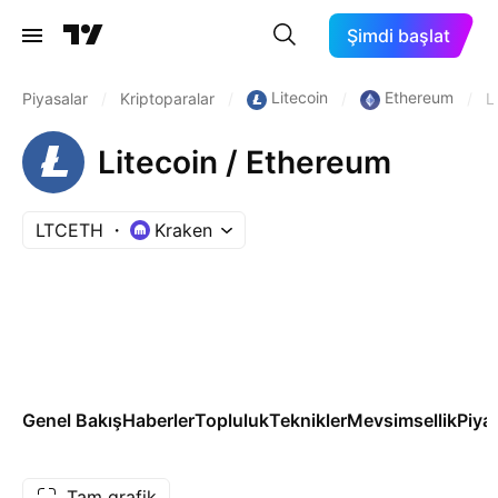
Şimdi başlat
Litecoin
Ethereum
Piyasalar
/
Kriptoparalar
/
/
/
L
Litecoin / Ethereum
LTCETH
Kraken
Genel Bakış
Haberler
Topluluk
Teknikler
Mevsimsellik
Piya
Tam grafik