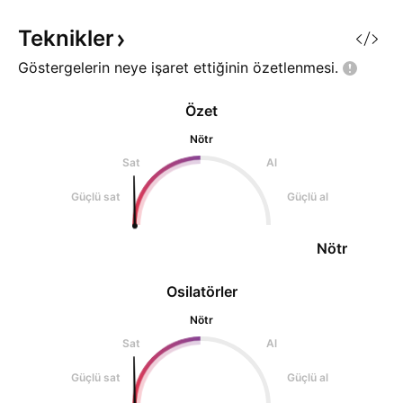
tavsiyesi d
(Dip)' esasına da
0,18172(günlük kap
Teknikler
üzerinden
Göstergelerin neye işaret ettiğinin
özetlenmesi.
Özet
Nötr
Sat
Al
Güçlü sat
Güçlü al
Nötr
Osilatörler
Nötr
Sat
Al
Güçlü sat
Güçlü al