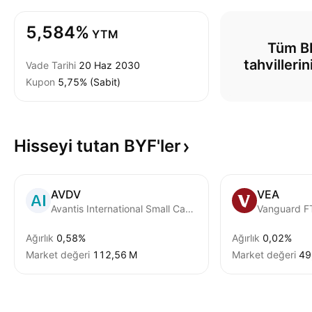
5,584%
YTM
Tüm B
tahvilleri
Vade Tarihi
20 Haz 2030
Kupon
5,75% (Sabit)
Hisseyi tutan
BYF'ler
AVDV
VEA
Avantis International Small Cap Value ETF
Ağırlık
0,58%
Ağırlık
0,02%
Market değeri
‪112,56 M‬
Market değeri
‪49