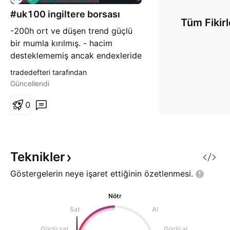
l
ı
#uk100 ingiltere borsası
Tüm Fikirl
ş
-200h ort ve düşen trend güçlü
bir mumla kırılmış. - hacim
desteklememiş ancak endexleride
bir önceki haftayı olumlu
tradedefteri tarafından
kapatmıştı. -1976 dan long
Güncellendi
formasyon, endex ve long only
stratejisine dahil ediyorum.
0
Teknikler
Göstergelerin neye işaret ettiğinin
özetlenmesi.
Nötr
Sat
Al
Güçlü sat
Güçlü al