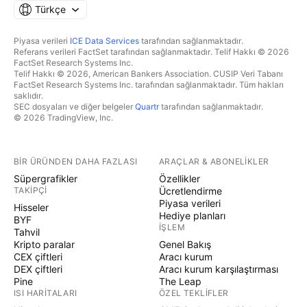
Türkçe
Piyasa verileri
ICE Data Services
tarafından sağlanmaktadır.
Referans verileri FactSet tarafından sağlanmaktadır. Telif Hakkı © 2026
FactSet Research Systems Inc.
Telif Hakkı © 2026, American Bankers Association. CUSIP Veri Tabanı
FactSet Research Systems Inc. tarafından sağlanmaktadır. Tüm hakları
saklıdır.
SEC dosyaları ve diğer belgeler
Quartr
tarafından sağlanmaktadır.
© 2026 TradingView, Inc.
BIR ÜRÜNDEN DAHA FAZLASI
ARAÇLAR & ABONELIKLER
Süpergrafikler
Özellikler
TAKIPÇI
Ücretlendirme
Piyasa verileri
Hisseler
Hediye planları
BYF
İŞLEM
Tahvil
Kripto paralar
Genel Bakış
CEX çiftleri
Aracı kurum
DEX çiftleri
Aracı kurum karşılaştırması
Pine
The Leap
ISI HARITALARI
ÖZEL TEKLIFLER