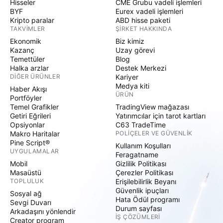
Hisseler
CME Grubu vadeli işlemleri
BYF
Eurex vadeli işlemleri
Kripto paralar
ABD hisse paketi
TAKVIMLER
ŞIRKET HAKKINDA
Ekonomik
Biz kimiz
Kazanç
Uzay görevi
Temettüler
Blog
Halka arzlar
Destek Merkezi
DIĞER ÜRÜNLER
Kariyer
Medya kiti
Haber Akışı
ÜRÜN
Portföyler
Temel Grafikler
TradingView mağazası
Getiri Eğrileri
Yatırımcılar için tarot kartları
Opsiyonlar
C63 TradeTime
Makro Haritalar
POLIÇELER VE GÜVENLIK
Pine Script®
Kullanım Koşulları
UYGULAMALAR
Feragatname
Mobil
Gizlilik Politikası
Masaüstü
Çerezler Politikası
TOPLULUK
Erişilebilirlik Beyanı
Güvenlik ipuçları
Sosyal ağ
Hata Ödül programı
Sevgi Duvarı
Durum sayfası
Arkadaşını yönlendir
İŞ ÇÖZÜMLERI
Creator program