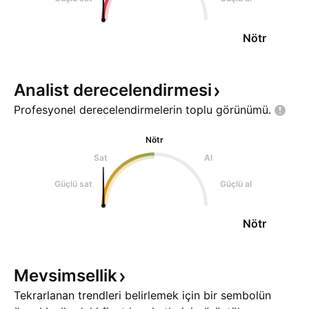
Nötr
Analist
derecelendirmesi
Profesyonel derecelendirmelerin toplu
görünümü.
Nötr
Sat
Al
Güçlü sat
Güçlü al
Nötr
Mevsimsellik
Tekrarlanan trendleri belirlemek için bir sembolün