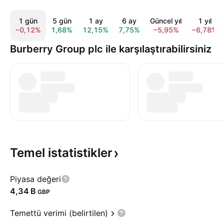
1 gün
5 gün
1 ay
6 ay
Güncel yıl
1 yıl
−0,12%
1,68%
12,15%
7,75%
−5,95%
−6,78%
Burberry Group plc ile karşılaştırabilirsiniz
Temel
istatistikler
Piyasa değeri
‪4,34 B‬
GBP
Temettü verimi (belirtilen)