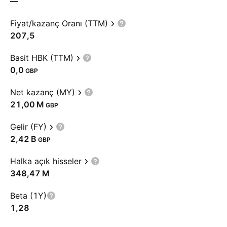
—
Fiyat/kazanç Oranı (TTM)
207,5
Basit HBK (TTM)
0,0
GBP
Net kazanç (MY)
‪21,00 M‬
GBP
Gelir (FY)
‪2,42 B‬
GBP
Halka açık hisseler
‪348,47 M‬
Beta (1Y)
1,28