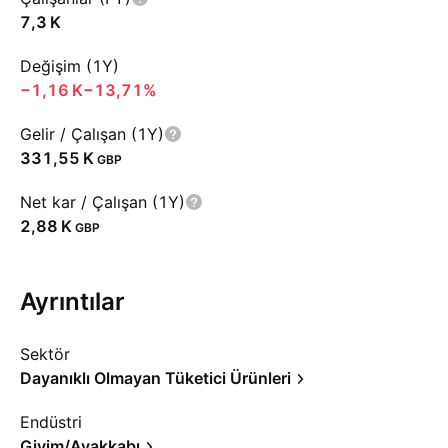
‪7,3 K‬
Değişim (1Y)
‪−1,16 K‬
−13,71%
Gelir / Çalışan (1Y)
‪331,55 K‬
GBP
Net kar / Çalışan (1Y)
‪2,88 K‬
GBP
Ayrıntılar
Sektör
Dayanıklı Olmayan Tüketici Ürünleri
Endüstri
Giyim/Ayakkabı