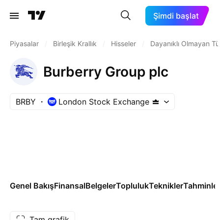
Şimdi başlat
Piyasalar
/
Birleşik Krallık
/
Hisseler
/
Dayanıklı Olmayan Tük
Burberry Group plc
BRBY
London Stock Exchange
Genel Bakış
Finansal
Belgeler
Topluluk
Teknikler
Tahminle
Tam grafik