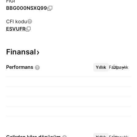
FIGI
BBG000NSXQ99
CFI kodu
ESVUFR
Finansal
Performans
Yıllık
Daha Fazla
Üç aylık