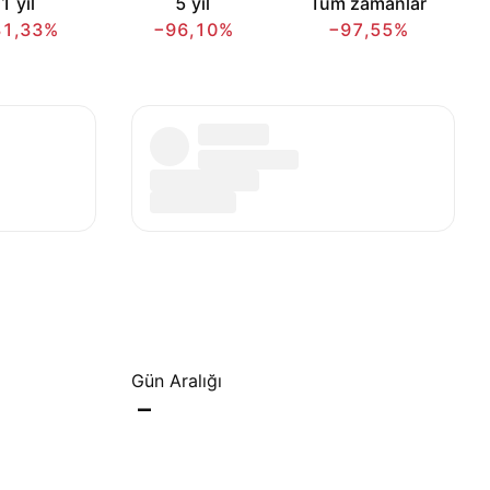
1 yıl
5 yıl
Tüm zamanlar
81,33%
−96,10%
−97,55%
Gün Aralığı
–