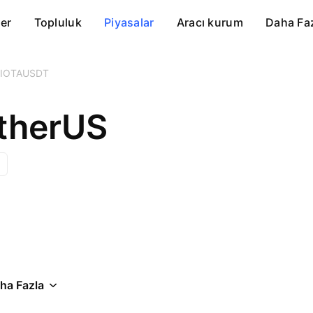
er
Topluluk
Piyasalar
Aracı kurum
Daha Fa
IOTAUSDT
etherUS
ha Fazla