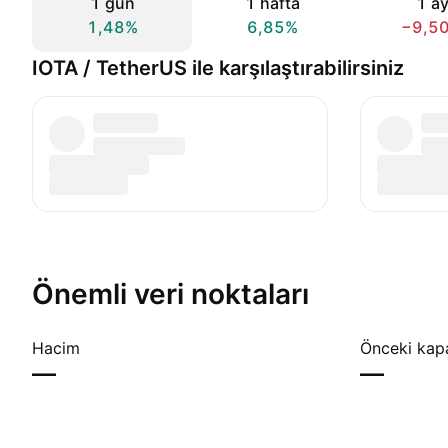
1 gün
1 hafta
1 a
1,48%
6,85%
−9,5
IOTA / TetherUS ile karşılaştırabilirsiniz
Önemli veri noktaları
Hacim
Önceki kap
—
—