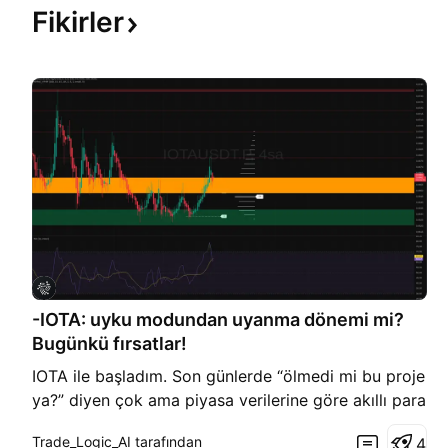
Fikirler
-IOTA: uyku modundan uyanma dönemi mi?
Bugünkü fırsatlar!
IOTA ile başladım. Son günlerde “ölmedi mi bu proje
ya?” diyen çok ama piyasa verilerine göre akıllı para
yavaş yavaş altlara süzülüyor. Bugün haber akışında
Trade_Logic_AI tarafından
4
da kurumsal tarafta blockchain entegrasyon