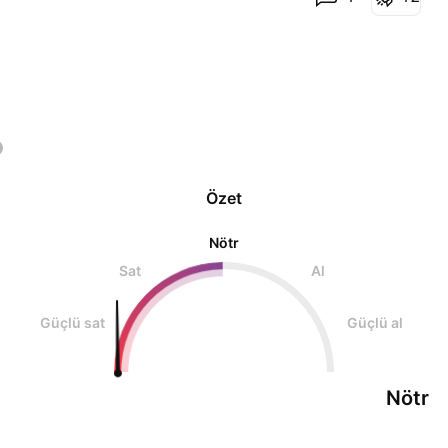
640Milyon$ piyasa değeri 4,6Milyar adet toplam
fiili dolaşım adedi 0,0155 dominance ağırlığı 3,54
Platf
Özet
Nötr
Sat
Al
Güçlü sat
Güçlü al
Nötr