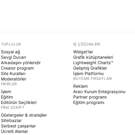
TOPLULUK
İŞ ÇÖZÜMLERI
Sosyal ağ
Widget'lar
Sevgi Duvarı
Grafik kütüphaneleri
Arkadaşını yönlendir
Lightweight Charts™
Creator program
Gelişmiş Grafikler
Site Kuralları
İşlem Platformu
Moderatörler
BÜYÜME FIRSATLARI
FIKIRLER
Reklam
İşlem
Aracı Kurum Entegrasyonu
Eğitim
Partner programı
Editörün Seçtikleri
Eğitim programı
PINE SCRIPT
Göstergeler & stratejiler
Sihirbazlar
Serbest çalışanlar
Ücretli Alanlar