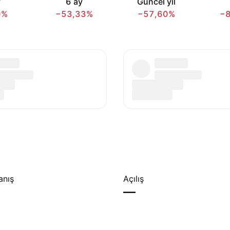
y
6 ay
Güncel yıl
0%
−53,33%
−57,60%
−
anış
Açılış
—