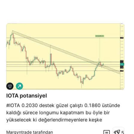
A
l
IOTA potansiyel
ı
ş
#IOTA 0.2030 destek güzel çalıştı 0.1860 üstünde
kaldığı sürece longumu kapatmam bu öyle bir
yükselecek ki değerlendirmeyenlere keşke
değerlendirseydim dedirtecek :)) Günlük re-test
Margyntrade tarafından
5
başarılı, tam olarak direnç seviyesinde direnç kırdığı