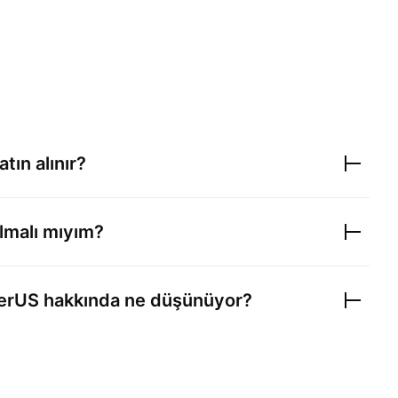
atın alınır?
lmalı mıyım?
herUS
hakkında ne düşünüyor?