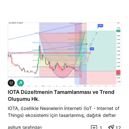
A
l
IOTA Düzeltmenin Tamamlanması ve Trend
ı
ş
Oluşumu Hk.
IOTA, özellikle Nesnelerin İnterneti (IoT - Internet of
Things) ekosistemi için tasarlanmış, dağıtık defter
teknolojisine (DLT) dayanan açık kaynaklı bir
asilturk tarafından
1
1
2
projedir. 89. Sırada yer alan IOTA (miota)