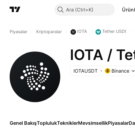
Ara
Ürünl
IOTA
Tether USDt
Piyasalar
/
Kriptoparalar
/
/
/
IOTA / T
IOTAUSDT
Binance
Genel Bakış
Topluluk
Teknikler
Mevsimsellik
Piyasalar
Da