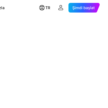
zla
TR
Şimdi başlat