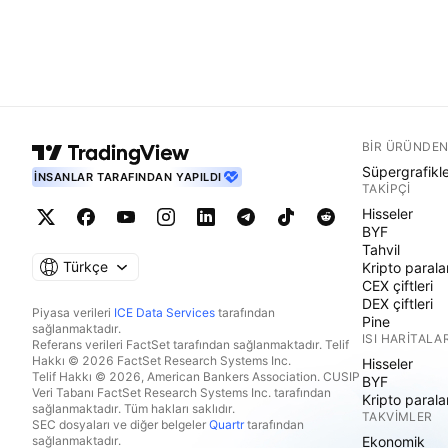
BIR ÜRÜNDEN
Süpergrafikl
İNSANLAR TARAFINDAN YAPILDI
TAKIPÇI
Hisseler
BYF
Tahvil
Türkçe
Kripto parala
CEX çiftleri
DEX çiftleri
Piyasa verileri
ICE Data Services
tarafından
Pine
sağlanmaktadır.
ISI HARITALAR
Referans verileri FactSet tarafından sağlanmaktadır. Telif
Hakkı © 2026 FactSet Research Systems Inc.
Hisseler
Telif Hakkı © 2026, American Bankers Association. CUSIP
BYF
Veri Tabanı FactSet Research Systems Inc. tarafından
Kripto parala
sağlanmaktadır. Tüm hakları saklıdır.
TAKVIMLER
SEC dosyaları ve diğer belgeler
Quartr
tarafından
sağlanmaktadır.
Ekonomik