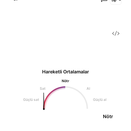
an ciddi yükselişlere hazır olun
Hareketli Ortalamalar
Nötr
Sat
Al
Güçlü sat
Güçlü al
Nötr