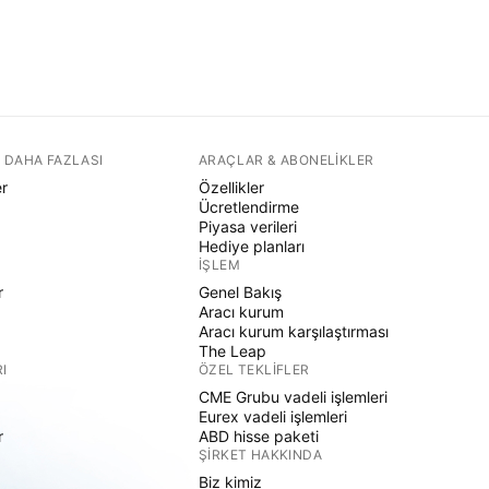
 DAHA FAZLASI
ARAÇLAR & ABONELIKLER
er
Özellikler
Ücretlendirme
Piyasa verileri
Hediye planları
İŞLEM
r
Genel Bakış
Aracı kurum
Aracı kurum karşılaştırması
The Leap
I
ÖZEL TEKLIFLER
CME Grubu vadeli işlemleri
Eurex vadeli işlemleri
r
ABD hisse paketi
ŞIRKET HAKKINDA
Biz kimiz