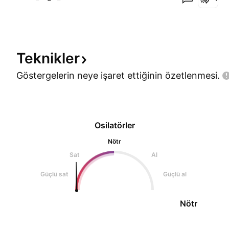
projeleri tekrar konuşulmaya başladı, genel kripto
havası pozitif. Böyle dönemlerde ucuz kalan, hal
Teknikler
Göstergelerin neye işaret ettiğinin
özetlenmesi.
Osilatörler
Nötr
Sat
Al
Güçlü sat
Güçlü al
Nötr