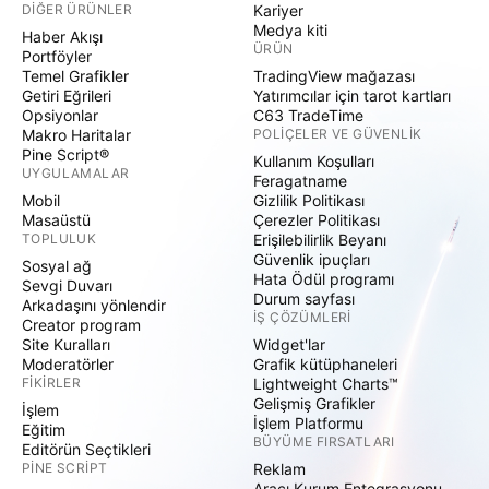
DIĞER ÜRÜNLER
Kariyer
Medya kiti
Haber Akışı
ÜRÜN
Portföyler
Temel Grafikler
TradingView mağazası
Getiri Eğrileri
Yatırımcılar için tarot kartları
Opsiyonlar
C63 TradeTime
Makro Haritalar
POLIÇELER VE GÜVENLIK
Pine Script®
Kullanım Koşulları
UYGULAMALAR
Feragatname
Mobil
Gizlilik Politikası
Masaüstü
Çerezler Politikası
TOPLULUK
Erişilebilirlik Beyanı
Güvenlik ipuçları
Sosyal ağ
Hata Ödül programı
Sevgi Duvarı
Durum sayfası
Arkadaşını yönlendir
İŞ ÇÖZÜMLERI
Creator program
Site Kuralları
Widget'lar
Moderatörler
Grafik kütüphaneleri
FIKIRLER
Lightweight Charts™
Gelişmiş Grafikler
İşlem
İşlem Platformu
Eğitim
BÜYÜME FIRSATLARI
Editörün Seçtikleri
PINE SCRIPT
Reklam
Aracı Kurum Entegrasyonu