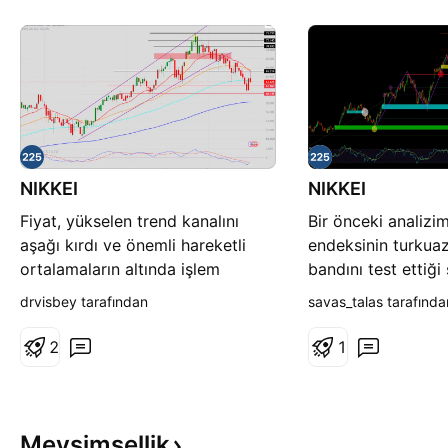
NIKKEI
NIKKEI
Fiyat, yükselen trend kanalını
Bir önceki analiz
aşağı kırdı ve önemli hareketli
endeksinin turkua
ortalamaların altında işlem
bandını test ettiği
görüyor. Satış baskısı devam
senaryoları değerl
drvisbey tarafından
savas_talas tarafında
ediyor alıcılar henüz kontrolü geri
Turkuaz bandın k
alamadı. Şu an 65,21 seviyesi ilk
halinde fiyatın 65
2
1
güçlü direnç konumunda. Bu
puan seviyelerine 
bölgenin üzerinde kapanışlarla
potansiyeli taşıdığ
birlikte 68,50, ardından 70,83 ve
bu desteğin kırıl
72,14 seviyeleri
ise 61.083 puan s
Mevsimsellik