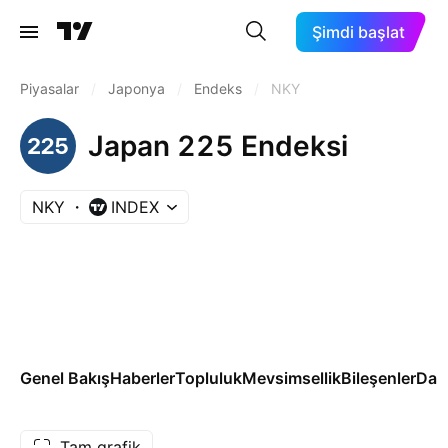
Şimdi başlat
Piyasalar
/
Japonya
/
Endeks
/
NKY
Japan 225 Endeksi
NKY
INDEX
Genel Bakış
Haberler
Topluluk
Mevsimsellik
Bileşenler
Dah
Tam grafik