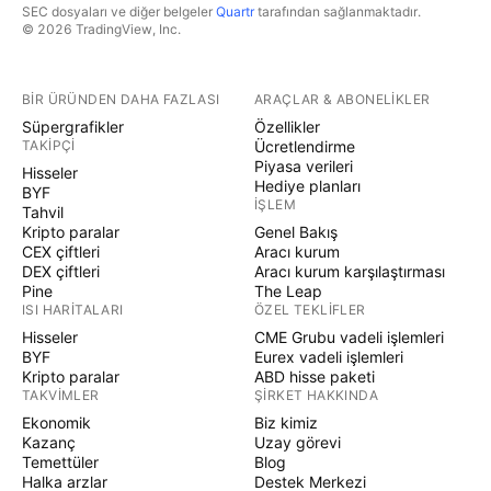
SEC dosyaları ve diğer belgeler
Quartr
tarafından sağlanmaktadır.
© 2026 TradingView, Inc.
BIR ÜRÜNDEN DAHA FAZLASI
ARAÇLAR & ABONELIKLER
Süpergrafikler
Özellikler
TAKIPÇI
Ücretlendirme
Piyasa verileri
Hisseler
Hediye planları
BYF
İŞLEM
Tahvil
Kripto paralar
Genel Bakış
CEX çiftleri
Aracı kurum
DEX çiftleri
Aracı kurum karşılaştırması
Pine
The Leap
ISI HARITALARI
ÖZEL TEKLIFLER
Hisseler
CME Grubu vadeli işlemleri
BYF
Eurex vadeli işlemleri
Kripto paralar
ABD hisse paketi
TAKVIMLER
ŞIRKET HAKKINDA
Ekonomik
Biz kimiz
Kazanç
Uzay görevi
Temettüler
Blog
Halka arzlar
Destek Merkezi