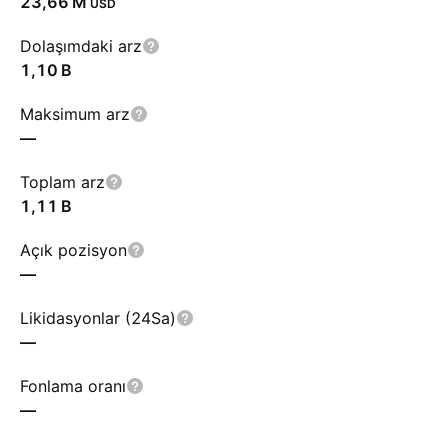
‪23,66 M‬
USD
Dolaşımdaki arz
‪1,10 B‬
Maksimum arz
—
Toplam arz
‪1,11 B‬
Açık pozisyon
—
Likidasyonlar (24Sa)
—
Fonlama oranı
—