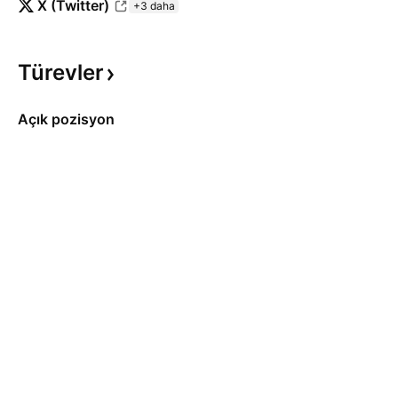
X (Twitter)
+3 daha
Türevler
Açık pozisyon