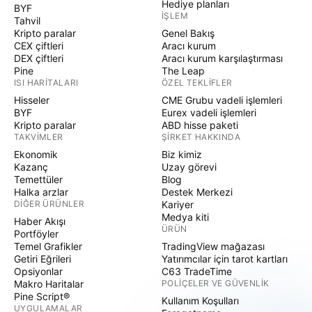
Hediye planları
BYF
İŞLEM
Tahvil
Kripto paralar
Genel Bakış
CEX çiftleri
Aracı kurum
DEX çiftleri
Aracı kurum karşılaştırması
Pine
The Leap
ISI HARITALARI
ÖZEL TEKLIFLER
Hisseler
CME Grubu vadeli işlemleri
BYF
Eurex vadeli işlemleri
Kripto paralar
ABD hisse paketi
TAKVIMLER
ŞIRKET HAKKINDA
Ekonomik
Biz kimiz
Kazanç
Uzay görevi
Temettüler
Blog
Halka arzlar
Destek Merkezi
DIĞER ÜRÜNLER
Kariyer
Medya kiti
Haber Akışı
ÜRÜN
Portföyler
Temel Grafikler
TradingView mağazası
Getiri Eğrileri
Yatırımcılar için tarot kartları
Opsiyonlar
C63 TradeTime
Makro Haritalar
POLIÇELER VE GÜVENLIK
Pine Script®
Kullanım Koşulları
UYGULAMALAR