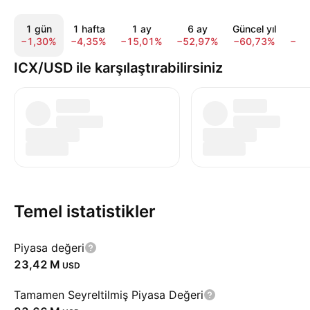
1 gün
1 hafta
1 ay
6 ay
Güncel yıl
1 
−1,30%
−4,35%
−15,01%
−52,97%
−60,73%
−82
ICX/USD ile karşılaştırabilirsiniz
Temel istatistikler
Piyasa değeri
‪23,42 M‬
USD
Tamamen Seyreltilmiş Piyasa Değeri