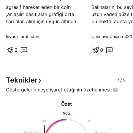
ş
ş
agresif hareket eden bir coin
Balinaların, bu sev
,anlaşılır basit alan grafiği orta
uzun vadeli düzelt
sarı alan alım için uygun altında
bu nokta, adeta ye
haftalık kapanış stop hedef üst
başlangıç noktasın
sarı alan .
levooli tarafından
UnknownUnicorn3314
2
0
Teknikler
Göstergelerin neye işaret ettiğinin
özetlenmesi.
Özet
Nötr
Sat
Al
Güçlü sat
Güçlü al