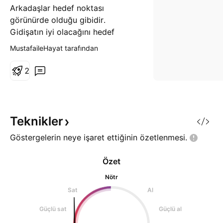
Arkadaşlar hedef noktası
görünürde olduğu gibidir.
Gidişatın iyi olacağını hedef
fiyatın ilk başta yeşil çizgiye
MustafaileHayat tarafından
kadar geleceğini ve coinden
kazançlı çıkacağımızı
2
düşünüyorum. Bol kazançlar
dilerim. YTD
Teknikler
Göstergelerin neye işaret ettiğinin
özetlenmesi.
Özet
Nötr
Sat
Al
Güçlü sat
Güçlü al