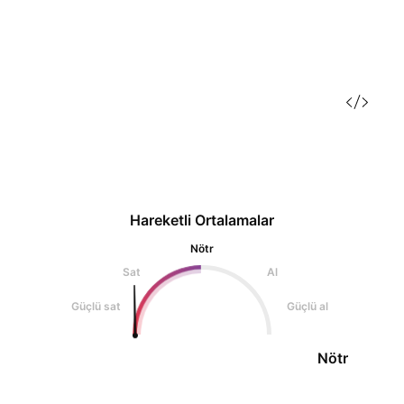
Hareketli Ortalamalar
Nötr
Sat
Al
Güçlü sat
Güçlü al
Nötr