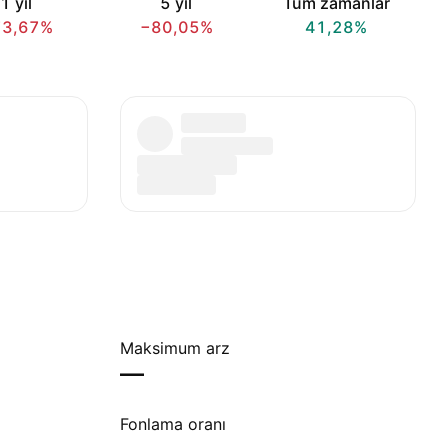
1 yıl
5 yıl
Tüm zamanlar
73,67%
−80,05%
41,28%
Maksimum arz
—
Fonlama oranı