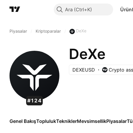
Ara
Ürünl
DeXe
Piyasalar
/
Kriptoparalar
/
DeXe
DEXEUSD
Crypto ass
#124
Genel Bakış
Topluluk
Teknikler
Mevsimsellik
Piyasalar
Tü