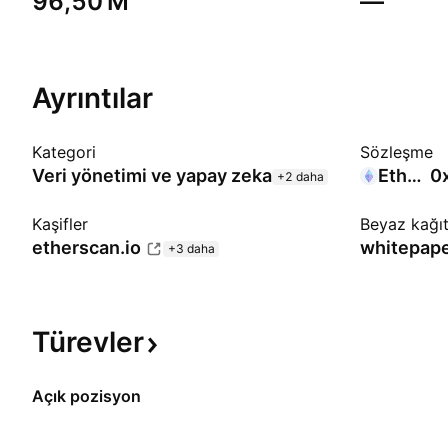
‪96,50 M‬
—
Ayrıntılar
Kategori
Sözleşme
Veri yönetimi ve yapay zeka
Ethereum
0
+2 daha
Kaşifler
Beyaz kağı
etherscan.io
whitepape
+3 daha
Türevler
Açık pozisyon