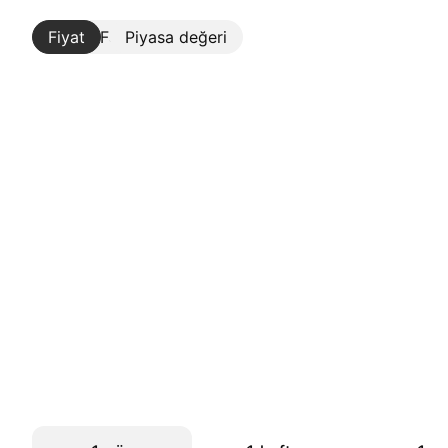
Fiyat
Daha Fazla
Piyasa değeri