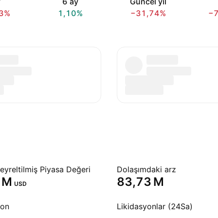
y
6 ay
Güncel yıl
3%
1,10%
−31,74%
−
yreltilmiş Piyasa Değeri
Dolaşımdaki arz
 M‬
‪83,73 M‬
USD
yon
Likidasyonlar (24Sa)