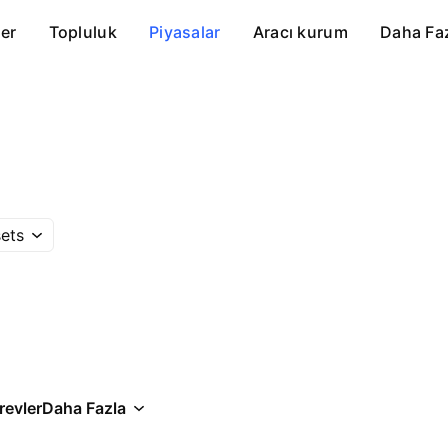
er
Topluluk
Piyasalar
Aracı kurum
Daha Fa
ets
revler
Daha Fazla