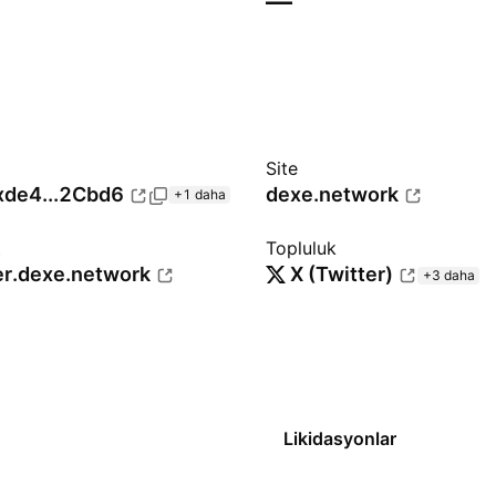
—
Site
xde4...2Cbd6
dexe.network
+1 daha
t
Topluluk
r.dexe.network
X (Twitter)
+3 daha
Likidasyonlar