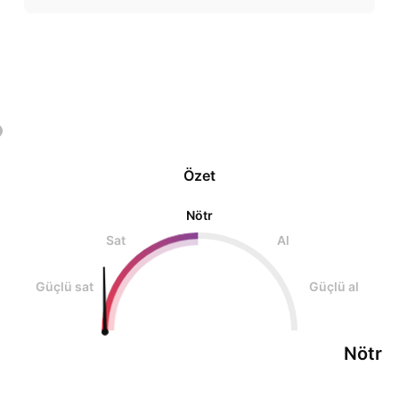
Özet
Nötr
Sat
Al
Güçlü sat
Güçlü al
Nötr