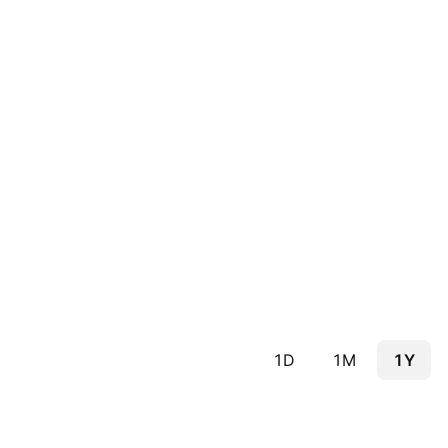
1D
1M
1Y