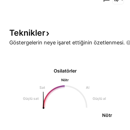
Teknikler
Göstergelerin neye işaret ettiğinin
özetlenmesi.
Osilatörler
Nötr
Sat
Al
Güçlü sat
Güçlü al
Nötr