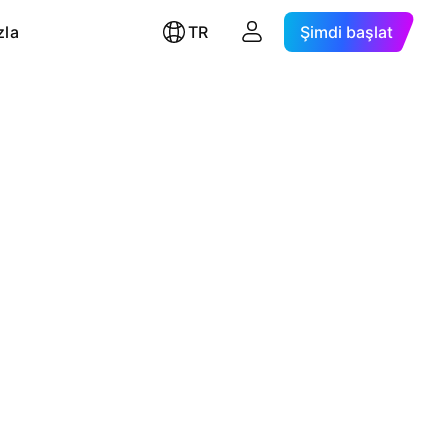
zla
TR
Şimdi başlat