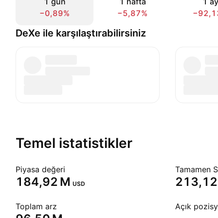
1 gün
1 hafta
1 a
−0,89%
−5,87%
−92,1
DeXe ile karşılaştırabilirsiniz
Temel istatistikler
Piyasa değeri
Tamamen Se
‪184,92 M‬
‪213,12
USD
Toplam arz
Açık pozis