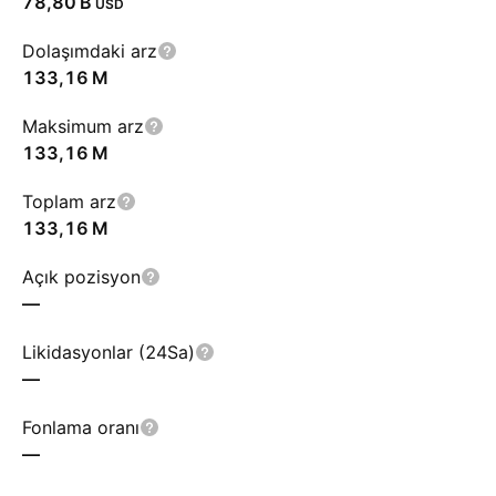
‪78,80 B‬
USD
Dolaşımdaki arz
‪133,16 M‬
Maksimum arz
‪133,16 M‬
Toplam arz
‪133,16 M‬
Açık pozisyon
—
Likidasyonlar (24Sa)
—
Fonlama oranı
—