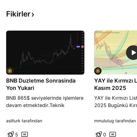
Fikirler
BNB Duzletme Sonrasinda
YAY ile Kırmızı 
Yon Yukari
Kasım 2025
BNB 865$ seviyelerinde işlemlere
YAY ile Kırmızı Li
devam etmektedir.Teknik
2025 Bugünkü Kırm
görünüm negatif. Satış baskısının
yayını, Yay Projesi
devamının önümüzdeki günlerde
çalışmalarının graf
asilturk tarafından
mmulutug tarafından
geleceği öngörüsündeyim. Düşüş
uygulanmış halidir
ile birlikte BNB psikolojik destek
5
klasik çizgi mantığ
0