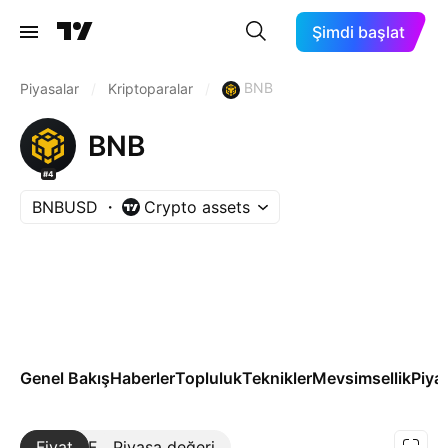
Şimdi başlat
BNB
Piyasalar
/
Kriptoparalar
/
BNB
#4
BNBUSD
Crypto assets
Genel Bakış
Haberler
Topluluk
Teknikler
Mevsimsellik
Piya
Fiyat
Daha Fazla
Piyasa değeri