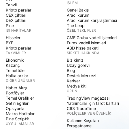
İŞLEM
Tahvil
Kripto paralar
Genel Bakış
CEX çiftleri
Aracı kurum
DEX çiftleri
Aracı kurum karşılaştırması
Pine
The Leap
ISI HARITALARI
ÖZEL TEKLIFLER
Hisseler
CME Grubu vadeli işlemleri
BYF
Eurex vadeli işlemleri
Kripto paralar
ABD hisse paketi
TAKVIMLER
ŞIRKET HAKKINDA
Ekonomik
Biz kimiz
Kazanç
Uzay görevi
Temettüler
Blog
Halka arzlar
Destek Merkezi
DIĞER ÜRÜNLER
Kariyer
Medya kiti
Haber Akışı
ÜRÜN
Portföyler
Temel Grafikler
TradingView mağazası
Getiri Eğrileri
Yatırımcılar için tarot kartları
Opsiyonlar
C63 TradeTime
Makro Haritalar
POLIÇELER VE GÜVENLIK
Pine Script®
Kullanım Koşulları
UYGULAMALAR
Feragatname