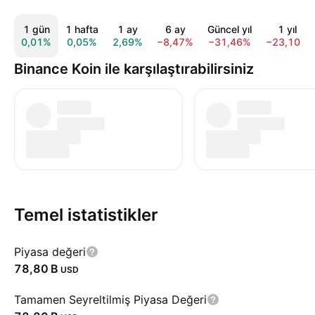
1 gün
1 hafta
1 ay
6 ay
Güncel yıl
1 yıl
0,01%
0,05%
2,69%
−8,47%
−31,46%
−23,10%
Binance Koin ile karşılaştırabilirsiniz
Temel istatistikler
Piyasa değeri
‪78,80 B‬
USD
Tamamen Seyreltilmiş Piyasa Değeri