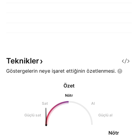
Teknikler
Göstergelerin neye işaret ettiğinin
özetlenmesi.
Özet
Nötr
Sat
Al
Güçlü sat
Güçlü al
Nötr