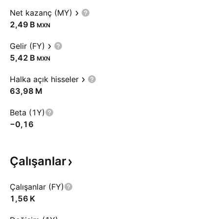
Net kazanç (MY)
‪2,49 B‬
MXN
Gelir (FY)
‪5,42 B‬
MXN
Halka açık hisseler
‪63,98 M‬
Beta (1Y)
−0,16
Çalışanlar
Çalışanlar (FY)
‪1,56 K‬