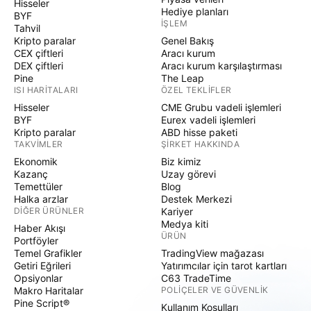
Hisseler
Hediye planları
BYF
İŞLEM
Tahvil
Kripto paralar
Genel Bakış
CEX çiftleri
Aracı kurum
DEX çiftleri
Aracı kurum karşılaştırması
Pine
The Leap
ISI HARITALARI
ÖZEL TEKLIFLER
Hisseler
CME Grubu vadeli işlemleri
BYF
Eurex vadeli işlemleri
Kripto paralar
ABD hisse paketi
TAKVIMLER
ŞIRKET HAKKINDA
Ekonomik
Biz kimiz
Kazanç
Uzay görevi
Temettüler
Blog
Halka arzlar
Destek Merkezi
DIĞER ÜRÜNLER
Kariyer
Medya kiti
Haber Akışı
ÜRÜN
Portföyler
Temel Grafikler
TradingView mağazası
Getiri Eğrileri
Yatırımcılar için tarot kartları
Opsiyonlar
C63 TradeTime
Makro Haritalar
POLIÇELER VE GÜVENLIK
Pine Script®
Kullanım Koşulları