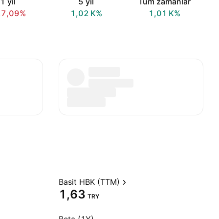
1 yıl
5 yıl
Tüm zamanlar
27,09%
‪1,02 K‬%
‪1,01 K‬%
Basit HBK (TTM)
1,63
TRY