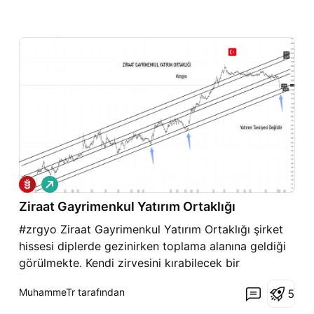
A
l
Ziraat Gayrimenkul Yatırım Ortaklığı
ı
ş
#zrgyo Ziraat Gayrimenkul Yatırım Ortaklığı şirket
hissesi diplerde gezinirken toplama alanına geldiği
görülmekte. Kendi zirvesini kırabilecek bir
potansiyele sahip bir teknik görünüm var. 16,30 dip
MuhammeTr tarafından
5
sayılsa da 15 seviyeleri gündem bozulduğunda
inebileceği son yer olarak kabul ederiz. aksi halde