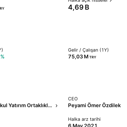
Halka açık hisseler
‪4,69 B‬
RY
Y)
Gelir / Çalışan (1Y)
0%
‪75,03 M‬
TRY
CEO
Gayrı Menkul Yatırım Ortaklıkları
Peyami Ömer Özdilek
Halka arz tarihi
6 May 2021