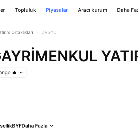
er
Topluluk
Piyasalar
Aracı kurum
Daha Fa
tırım Ortaklıkları
/
ZRGYO
hange
ellik
BYF
Daha Fazla