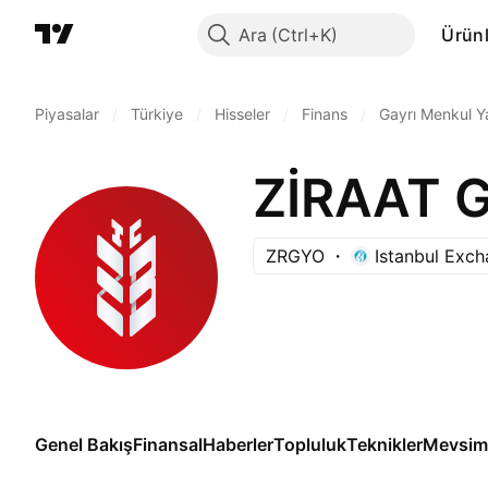
Ara
Ürünl
Piyasalar
/
Türkiye
/
Hisseler
/
Finans
/
Gayrı Menkul Ya
ZRGYO
Istanbul Exc
Genel Bakış
Finansal
Haberler
Topluluk
Teknikler
Mevsims