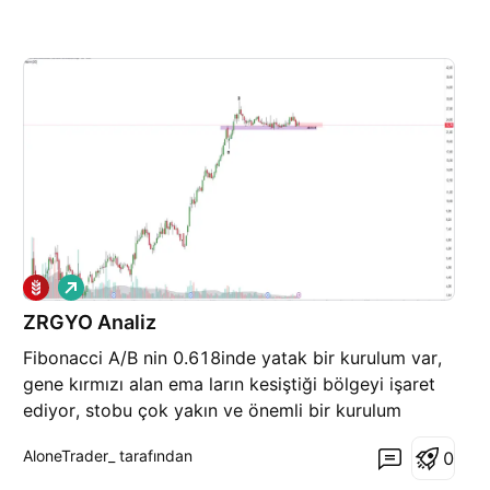
A
l
ZRGYO Analiz
ı
ş
Fibonacci A/B nin 0.618inde yatak bir kurulum var,
gene kırmızı alan ema ların kesiştiği bölgeyi işaret
ediyor, stobu çok yakın ve önemli bir kurulum
olarak görüyorum.
AloneTrader_ tarafından
0