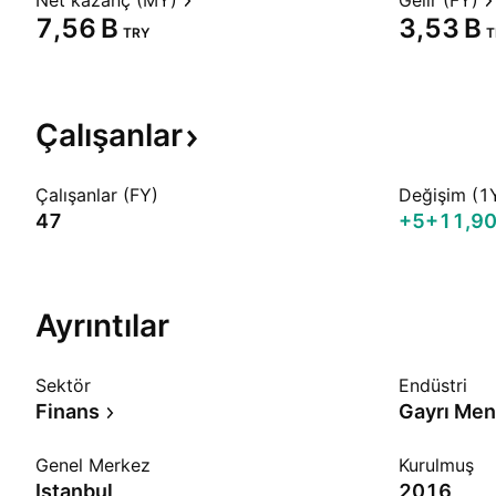
Net kazanç (MY)
Gelir (FY)
‪7,56 B‬
‪3,53 B‬
TRY
T
Çalışanlar
Çalışanlar (FY)
Değişim (1
47
+5
+11,9
Ayrıntılar
Sektör
Endüstri
Finans
Genel Merkez
Kurulmuş
Istanbul
2016