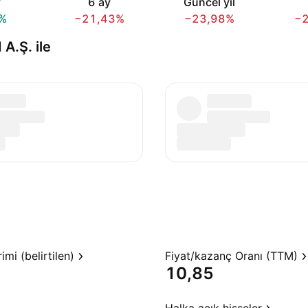
y
6 ay
Güncel yıl
%
−21,43%
−23,98%
−
.Ş. ile
mi (belirtilen)
Fiyat/kazanç Oranı (TTM)
10,85