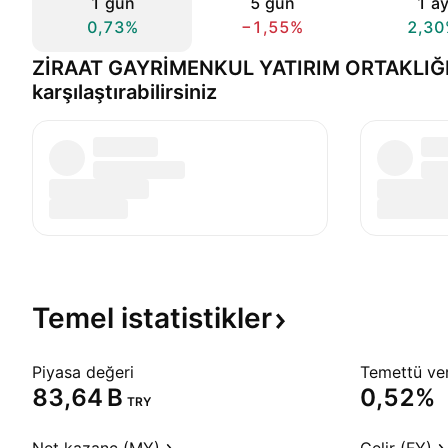
1 gün
5 gün
1 a
0,73%
−1,55%
2,30
ZİRAAT GAYRİMENKUL YATIRIM ORTAKLIĞI A
karşılaştırabilirsiniz
Temel
istatistikler
Piyasa değeri
Temettü veri
‪83,64 B‬
0,52%
TRY