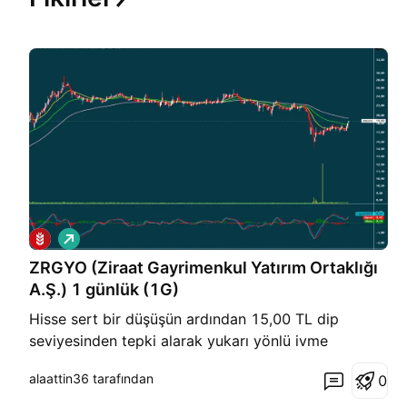
A
l
ZRGYO (Ziraat Gayrimenkul Yatırım Ortaklığı
ı
ş
A.Ş.) 1 günlük (1G)
Hisse sert bir düşüşün ardından 15,00 TL dip
seviyesinden tepki alarak yukarı yönlü ivme
kazanmış. Şu an kısa vadede pozitif bir toparlanma
alaattin36 tarafından
0
çabası içinde. Not: 20,00 TL seviyesi kritik bir
psikolojik ve teknik direnç noktasıdır. Bu seviyenin