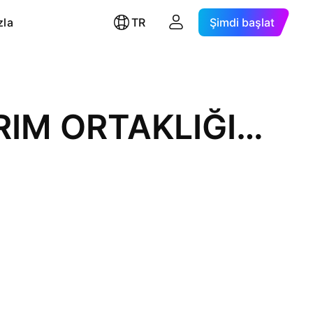
zla
TR
Şimdi başlat
ZİRAAT GAYRİMENKUL YATIRIM ORTAKLIĞI A.Ş.