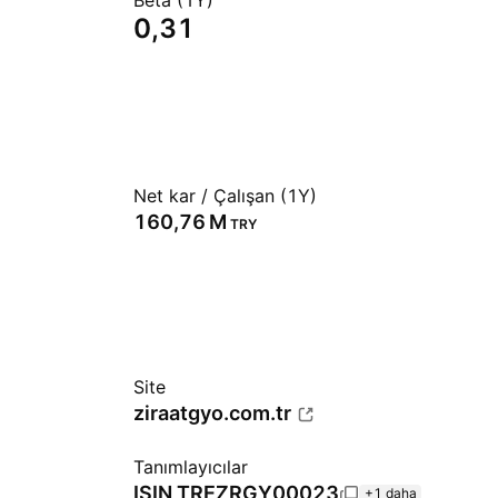
Beta (1Y)
0,31
Net kar / Çalışan (1Y)
‪160,76 M‬
TRY
Site
ziraatgyo.com.tr
Tanımlayıcılar
ISIN
TREZRGY00023
+1 daha