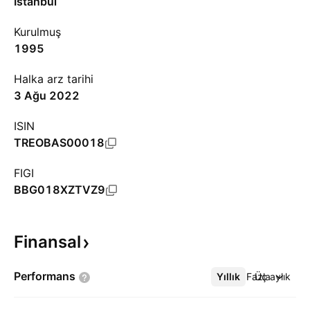
Istanbul
Kurulmuş
1995
Halka arz tarihi
3 Ağu 2022
ISIN
TREOBAS00018
FIGI
BBG018XZTVZ9
Finansal
Performans
Yıllık
Daha Fazla
Üç aylık