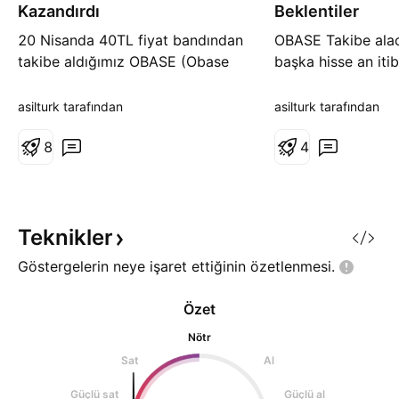
ş
ş
Kazandırdı
Beklentiler
20 Nisanda 40TL fiyat bandından
OBASE Takibe alac
takibe aldığımız OBASE (Obase
başka hisse an itib
Bilgisayar) an itibari ile 48TL
(0,88$) Fiyat band
tavan fiyat bandından işlem
devam etmektedir.
asilturk tarafından
asilturk tarafından
görmeye devam etmektedir.
incelediğimizde ş
Geçen 3 ay zarfında OBASE
8
tarihinde 2$ fiyat
4
yatırımcısına hisse başına net 8TL
başlayan satışları
kazanç sağlamış olup yüzdesel
yılına geldiğimizd
fark %20 olarak gerçekleşmiştir.
bandına kadar çeki
Keyifli harcamalar dilerim.
tepki alımlarının s
Teknikler
Göstergelerin neye işaret ettiğinin
özetlenmesi.
Özet
Nötr
Sat
Al
Güçlü sat
Güçlü al