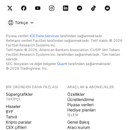
Türkçe
Piyasa verileri
ICE Data Services
tarafından sağlanmaktadır.
Referans verileri FactSet tarafından sağlanmaktadır. Telif Hakkı © 2026
FactSet Research Systems Inc.
Telif Hakkı © 2026, American Bankers Association. CUSIP Veri Tabanı
FactSet Research Systems Inc. tarafından sağlanmaktadır. Tüm hakları
saklıdır.
SEC dosyaları ve diğer belgeler
Quartr
tarafından sağlanmaktadır.
© 2026 TradingView, Inc.
BIR ÜRÜNDEN DAHA FAZLASI
ARAÇLAR & ABONELIKLER
Süpergrafikler
Özellikler
TAKIPÇI
Ücretlendirme
Piyasa verileri
Hisseler
Hediye planları
BYF
İŞLEM
Tahvil
Kripto paralar
Genel Bakış
CEX çiftleri
Aracı kurum