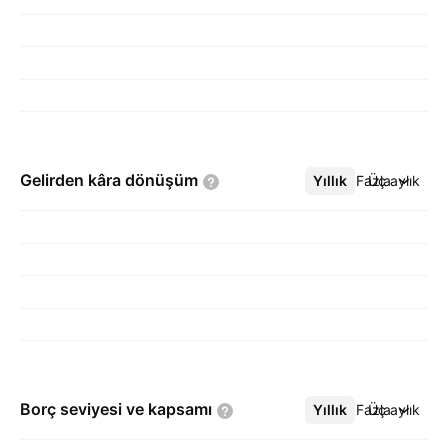
Gelirden kâra
dönüşüm
Yıllık
Daha Fazla
Üç aylık
Borç seviyesi ve
kapsamı
Yıllık
Daha Fazla
Üç aylık