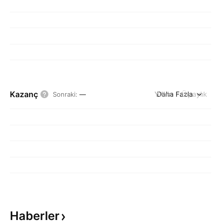
Kazanç
Yıllık
Daha Fazla
Üç aylık
Sonraki
:
—
Haberler