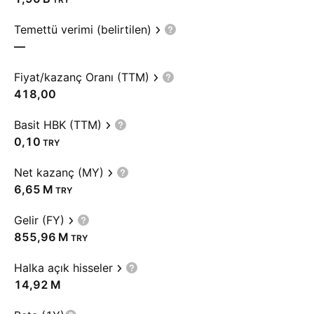
Temettü verimi (belirtilen)
—
Fiyat/kazanç Oranı (TTM)
418,00
Basit HBK (TTM)
0,10
TRY
Net kazanç (MY)
‪6,65 M‬
TRY
Gelir (FY)
‪855,96 M‬
TRY
Halka açık hisseler
‪14,92 M‬