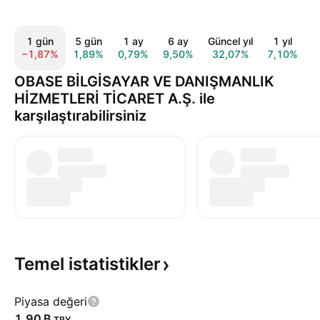
1 gün
5 gün
1 ay
6 ay
Güncel yıl
1 yıl
T
−1,87%
1,89%
0,79%
9,50%
32,07%
7,10%
OBASE BİLGİSAYAR VE DANIŞMANLIK
HİZMETLERİ TİCARET A.Ş. ile
karşılaştırabilirsiniz
Temel
istatistikler
Piyasa değeri
‪1,90 B‬
TRY