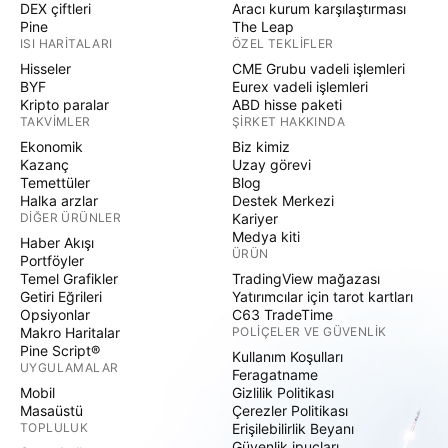
DEX çiftleri
Aracı kurum karşılaştırması
Pine
The Leap
ISI HARITALARI
ÖZEL TEKLIFLER
Hisseler
CME Grubu vadeli işlemleri
BYF
Eurex vadeli işlemleri
Kripto paralar
ABD hisse paketi
TAKVIMLER
ŞIRKET HAKKINDA
Ekonomik
Biz kimiz
Kazanç
Uzay görevi
Temettüler
Blog
Halka arzlar
Destek Merkezi
DIĞER ÜRÜNLER
Kariyer
Medya kiti
Haber Akışı
ÜRÜN
Portföyler
Temel Grafikler
TradingView mağazası
Getiri Eğrileri
Yatırımcılar için tarot kartları
Opsiyonlar
C63 TradeTime
Makro Haritalar
POLIÇELER VE GÜVENLIK
Pine Script®
Kullanım Koşulları
UYGULAMALAR
Feragatname
Mobil
Gizlilik Politikası
Masaüstü
Çerezler Politikası
TOPLULUK
Erişilebilirlik Beyanı
Güvenlik ipuçları