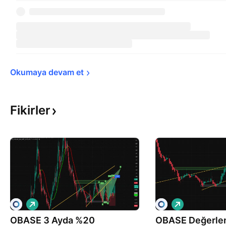
Okumaya devam 
et
Fikirler
A
A
l
l
OBASE 3 Ayda %20
ı
OBASE Değerlen
ı