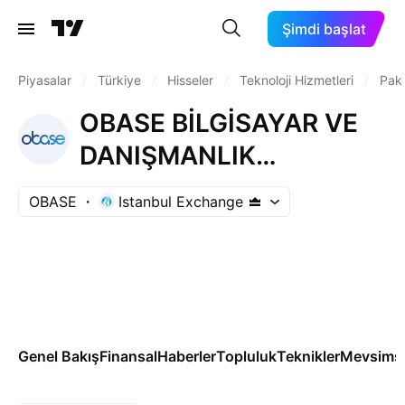
Şimdi başlat
Piyasalar
/
Türkiye
/
Hisseler
/
Teknoloji Hizmetleri
/
Pake
OBASE BİLGİSAYAR VE
DANIŞMANLIK
HİZMETLERİ TİCARET
OBASE
Istanbul Exchange
A.Ş.
Genel Bakış
Finansal
Haberler
Topluluk
Teknikler
Mevsimse