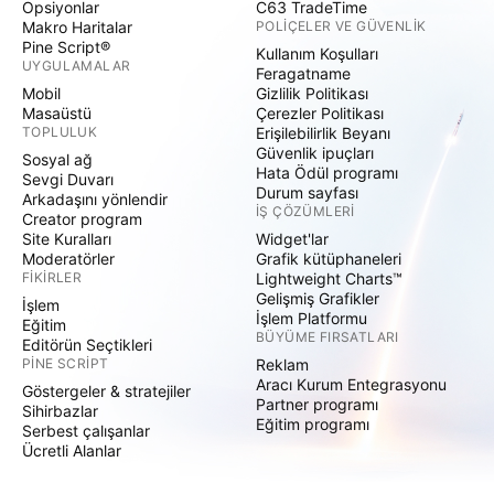
Opsiyonlar
C63 TradeTime
Makro Haritalar
POLIÇELER VE GÜVENLIK
Pine Script®
Kullanım Koşulları
UYGULAMALAR
Feragatname
Mobil
Gizlilik Politikası
Masaüstü
Çerezler Politikası
TOPLULUK
Erişilebilirlik Beyanı
Güvenlik ipuçları
Sosyal ağ
Hata Ödül programı
Sevgi Duvarı
Durum sayfası
Arkadaşını yönlendir
İŞ ÇÖZÜMLERI
Creator program
Site Kuralları
Widget'lar
Moderatörler
Grafik kütüphaneleri
FIKIRLER
Lightweight Charts™
Gelişmiş Grafikler
İşlem
İşlem Platformu
Eğitim
BÜYÜME FIRSATLARI
Editörün Seçtikleri
PINE SCRIPT
Reklam
Aracı Kurum Entegrasyonu
Göstergeler & stratejiler
Partner programı
Sihirbazlar
Eğitim programı
Serbest çalışanlar
Ücretli Alanlar