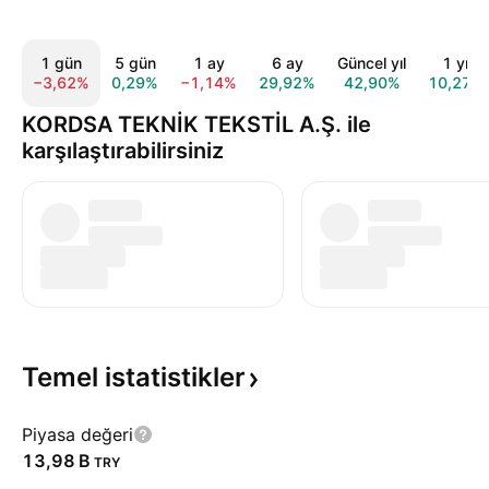
1 gün
5 gün
1 ay
6 ay
Güncel yıl
1 yıl
−3,62%
0,29%
−1,14%
29,92%
42,90%
10,27%
KORDSA TEKNİK TEKSTİL A.Ş. ile
karşılaştırabilirsiniz
Temel
istatistikler
Piyasa değeri
‪13,98 B‬
TRY