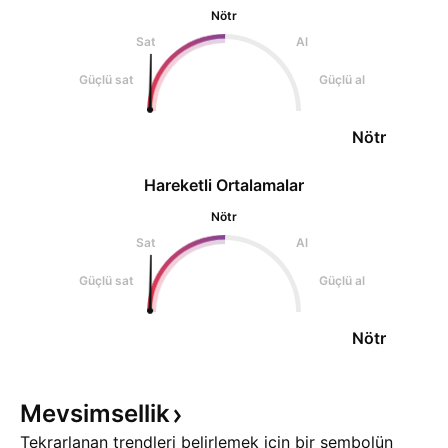
Nötr
Sat
Al
Güçlü sat
Güçlü al
Nötr
Hareketli Ortalamalar
Nötr
Sat
Al
Güçlü sat
Güçlü al
Nötr
Mevsimsellik
Tekrarlanan trendleri belirlemek için bir sembolün