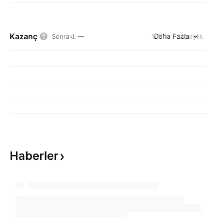
Kazanç
Yıllık
Daha Fazla
Üç aylık
Sonraki
:
—
Haberler