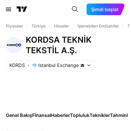
Şimdi başlat
Piyasalar
/
Türkiye
/
Hisseler
/
İşlenebilen Endüstriler
/
Te
KORDSA TEKNİK
TEKSTİL A.Ş.
KORDS
Istanbul Exchange
Genel Bakış
Finansal
Haberler
Topluluk
Teknikler
Tahminle