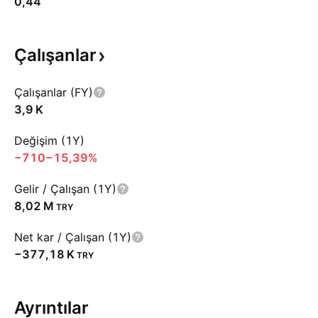
0,44
Çalışanlar
Çalışanlar (FY)
‪3,9 K‬
Değişim (1Y)
−710
−15,39%
Gelir / Çalışan (1Y)
‪8,02 M‬
TRY
Net kar / Çalışan (1Y)
‪−377,18 K‬
TRY
Ayrıntılar