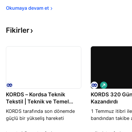
Okumaya devam 
et
Fikirler
A
l
KORDS – Kordsa Teknik
KORDS 320 Gü
ı
ş
Tekstil | Teknik ve Temel
Kazandırdı
Analiz
KORDS tarafında son dönemde
1 Temmuz itibri il
güçlü bir yükseliş hareketi
bandından takibe 
gördük. Hisse 64,95 TL
KORDS hissesi an i