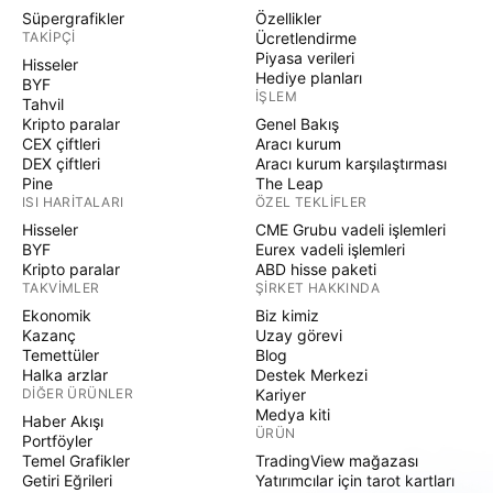
Süpergrafikler
Özellikler
TAKIPÇI
Ücretlendirme
Piyasa verileri
Hisseler
Hediye planları
BYF
İŞLEM
Tahvil
Kripto paralar
Genel Bakış
CEX çiftleri
Aracı kurum
DEX çiftleri
Aracı kurum karşılaştırması
Pine
The Leap
ISI HARITALARI
ÖZEL TEKLIFLER
Hisseler
CME Grubu vadeli işlemleri
BYF
Eurex vadeli işlemleri
Kripto paralar
ABD hisse paketi
TAKVIMLER
ŞIRKET HAKKINDA
Ekonomik
Biz kimiz
Kazanç
Uzay görevi
Temettüler
Blog
Halka arzlar
Destek Merkezi
DIĞER ÜRÜNLER
Kariyer
Medya kiti
Haber Akışı
ÜRÜN
Portföyler
Temel Grafikler
TradingView mağazası
Getiri Eğrileri
Yatırımcılar için tarot kartları