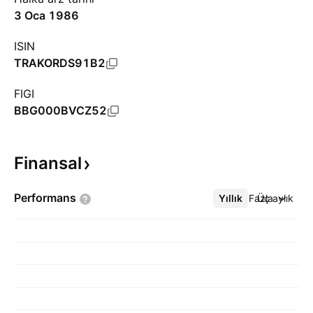
3 Oca 1986
ISIN
TRAKORDS91B2
FIGI
BBG000BVCZ52
Finansal
Performans
Yıllık
Daha Fazla
Üç aylık