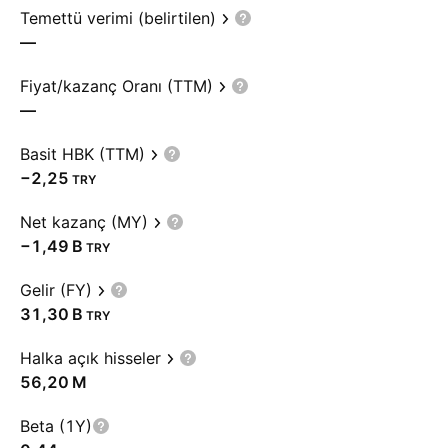
Temettü verimi (belirtilen)
—
Fiyat/kazanç Oranı (TTM)
—
Basit HBK (TTM)
−2,25
TRY
Net kazanç (MY)
‪−1,49 B‬
TRY
Gelir (FY)
‪31,30 B‬
TRY
Halka açık hisseler
‪56,20 M‬
Beta (1Y)