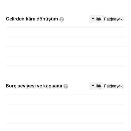
Gelirden kâra
dönüşüm
Yıllık
Daha Fazla
Üç aylık
Borç seviyesi ve
kapsamı
Yıllık
Daha Fazla
Üç aylık