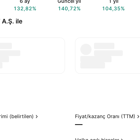
6 ay
Güncel yıl
1 yıl
132,82%
140,72%
104,35%
.Ş. ile
mi (belirtilen)
Fiyat/kazanç Oranı (TTM)
—