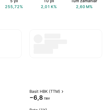
5 yıl
10 yıl
Tüm zamanlar
255,72%
‪2,01 K‬%
‪2,60 M‬%
Basit HBK (TTM)
−6,8
TRY