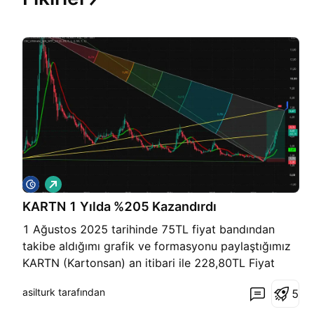
A
l
KARTN 1 Yılda %205 Kazandırdı
ı
ş
1 Ağustos 2025 tarihinde 75TL fiyat bandından
takibe aldığımı grafik ve formasyonu paylaştığımız
KARTN (Kartonsan) an itibari ile 228,80TL Fiyat
bandından işlemlere devam etmektedir. Geçen 360
asilturk tarafından
5
gün zaman zarfında KARTN yatırımcısına hisse
başına net olarak 153TL kazanç sağlamış olup