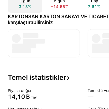
1 gün
5 gün
1 ay
3,13%
−14,55%
7,61%
KARTONSAN KARTON SANAYİ VE TİCARET A
karşılaştırabilirsiniz
Temel
istatistikler
Piyasa değeri
Temettü veri
‪14,10 B‬
—
TRY