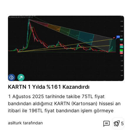
A
l
KARTN 1 Yılda %161 Kazandırdı
ı
ş
1 Ağustos 2025 tarihinde takibe 75TL fiyat
bandından aldığımız KARTN (Kartonsan) hissesi an
itibari ile 196TL fiyat bandından işlem görmeye
devam etmektedir. Geçen 347 gün zaman
asilturk tarafından
5
zarfından KARTN yatırımcısına hisse başına net
olarak 121,40TL net kazanç sağlamış olup yüzdesel