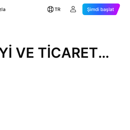
zla
TR
Şimdi başlat
KARTONSAN KARTON SANAYİ VE TİCARET A.Ş.