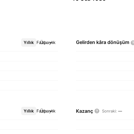
Gelirden kâra
dönüşüm
Yıllık
Daha Fazla
Üç aylık
Kazanç
Yıllık
Daha Fazla
Üç aylık
Sonraki
:
—