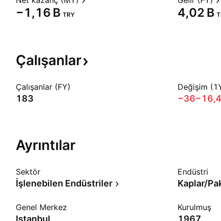
Net kazanç (MY)
Gelir (FY)
‪−1,16 B‬
‪4,02 B‬
TRY
T
Çalışanlar
Çalışanlar (FY)
Değişim (1
183
−36
−16,
Ayrıntılar
Sektör
Endüstri
İşlenebilen Endüstriler
Kaplar/Pa
Genel Merkez
Kurulmuş
Istanbul
1967