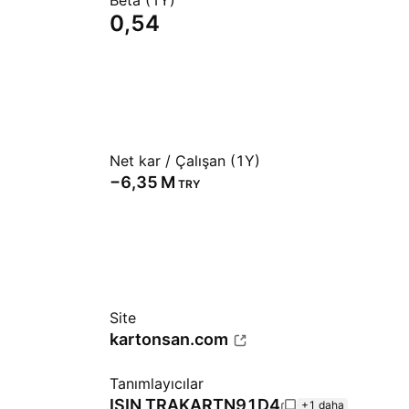
Beta (1Y)
0,54
Net kar / Çalışan (1Y)
‪−6,35 M‬
TRY
Site
kartonsan.com
Tanımlayıcılar
ISIN
TRAKARTN91D4
+1 daha