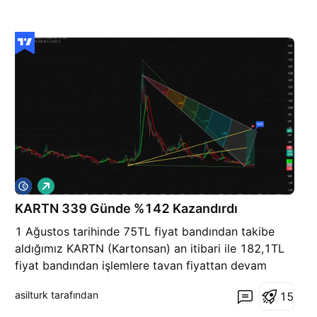
A
l
ı
KARTN 339 Günde %142 Kazandırdı
ş
1 Ağustos tarihinde 75TL fiyat bandından takibe
aldığımız KARTN (Kartonsan) an itibari ile 182,1TL
fiyat bandından işlemlere tavan fiyattan devam
etmektedir. Paylaşım yaptığımız tarihten bu zamana
asilturk tarafından
1
5
geçen 339 gün zarfında KARTN yatırımcısına hisse
başına net olarak 107TL kazanç sağlamış olup