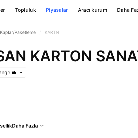
er
Topluluk
Piyasalar
Aracı kurum
Daha Fa
Kaplar/Paketleme
/
KARTN
hange
ellik
Daha Fazla