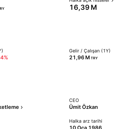
Halka açık hisseler
‪16,39 M‬
RY
Y)
Gelir / Çalışan (1Y)
44%
‪21,96 M‬
TRY
CEO
ketleme
Ümit Özkan
Halka arz tarihi
10 Oca 1986