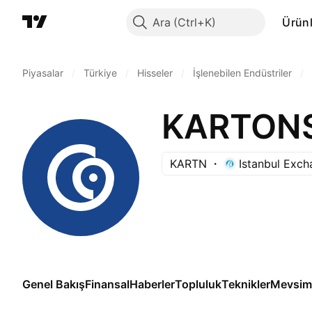
Ara
Ürünl
Piyasalar
/
Türkiye
/
Hisseler
/
İşlenebilen Endüstriler
/
KARTN
Istanbul Exc
Genel Bakış
Finansal
Haberler
Topluluk
Teknikler
Mevsims