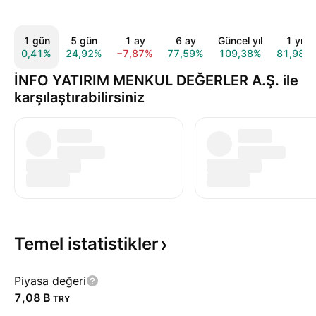
1 gün
5 gün
1 ay
6 ay
Güncel yıl
1 yıl
0,41%
24,92%
−7,87%
77,59%
109,38%
81,98%
İNFO YATIRIM MENKUL DEĞERLER A.Ş. ile
karşılaştırabilirsiniz
Temel
istatistikler
Piyasa değeri
‪7,08 B‬
TRY