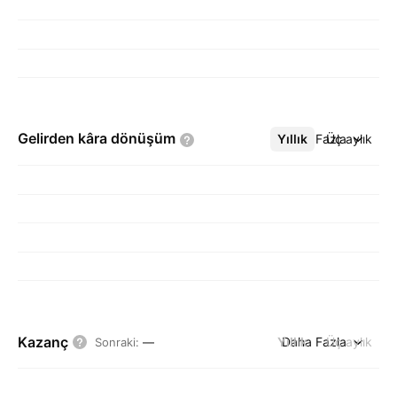
Gelirden kâra
dönüşüm
Yıllık
Daha Fazla
Üç aylık
Kazanç
Yıllık
Daha Fazla
Üç aylık
Sonraki
:
—