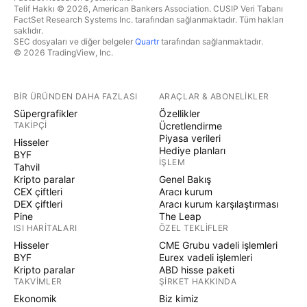
Telif Hakkı © 2026, American Bankers Association. CUSIP Veri Tabanı
FactSet Research Systems Inc. tarafından sağlanmaktadır. Tüm hakları
saklıdır.
SEC dosyaları ve diğer belgeler
Quartr
tarafından sağlanmaktadır.
© 2026 TradingView, Inc.
BIR ÜRÜNDEN DAHA FAZLASI
ARAÇLAR & ABONELIKLER
Süpergrafikler
Özellikler
TAKIPÇI
Ücretlendirme
Piyasa verileri
Hisseler
Hediye planları
BYF
İŞLEM
Tahvil
Kripto paralar
Genel Bakış
CEX çiftleri
Aracı kurum
DEX çiftleri
Aracı kurum karşılaştırması
Pine
The Leap
ISI HARITALARI
ÖZEL TEKLIFLER
Hisseler
CME Grubu vadeli işlemleri
BYF
Eurex vadeli işlemleri
Kripto paralar
ABD hisse paketi
TAKVIMLER
ŞIRKET HAKKINDA
Ekonomik
Biz kimiz