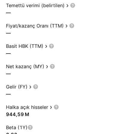
Temettü verimi (belirtilen)
—
Fiyat/kazanç Oranı (TTM)
—
Basit HBK (TTM)
—
Net kazanç (MY)
—
Gelir (FY)
—
Halka açık hisseler
‪944,59 M‬
Beta (1Y)