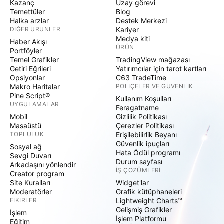
Kazanç
Uzay görevi
Temettüler
Blog
Halka arzlar
Destek Merkezi
DIĞER ÜRÜNLER
Kariyer
Medya kiti
Haber Akışı
ÜRÜN
Portföyler
Temel Grafikler
TradingView mağazası
Getiri Eğrileri
Yatırımcılar için tarot kartları
Opsiyonlar
C63 TradeTime
Makro Haritalar
POLIÇELER VE GÜVENLIK
Pine Script®
Kullanım Koşulları
UYGULAMALAR
Feragatname
Mobil
Gizlilik Politikası
Masaüstü
Çerezler Politikası
TOPLULUK
Erişilebilirlik Beyanı
Güvenlik ipuçları
Sosyal ağ
Hata Ödül programı
Sevgi Duvarı
Durum sayfası
Arkadaşını yönlendir
İŞ ÇÖZÜMLERI
Creator program
Site Kuralları
Widget'lar
Moderatörler
Grafik kütüphaneleri
FIKIRLER
Lightweight Charts™
Gelişmiş Grafikler
İşlem
İşlem Platformu
Eğitim