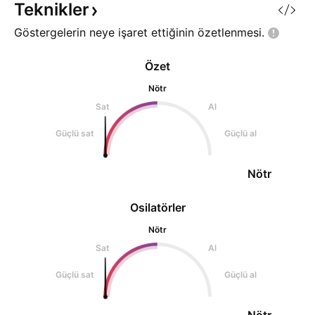
Teknikler
Göstergelerin neye işaret ettiğinin
özetlenmesi.
Özet
Nötr
Sat
Al
Güçlü sat
Güçlü al
Nötr
Osilatörler
Nötr
Sat
Al
Güçlü sat
Güçlü al