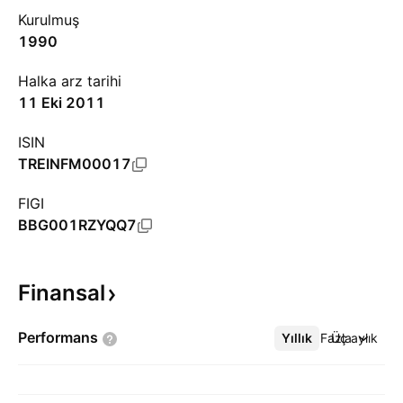
Kurulmuş
1990
Halka arz tarihi
11 Eki 2011
ISIN
TREINFM00017
FIGI
BBG001RZYQQ7
Finansal
Performans
Yıllık
Daha Fazla
Üç aylık