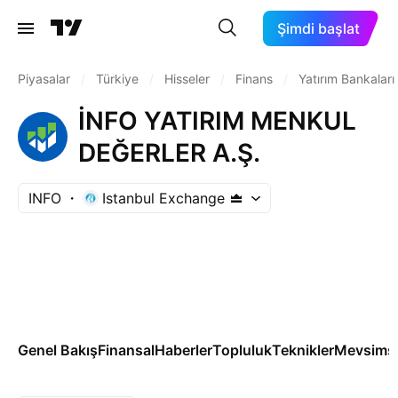
Şimdi başlat
Piyasalar
/
Türkiye
/
Hisseler
/
Finans
/
Yatırım Bankaları
İNFO YATIRIM MENKUL
DEĞERLER A.Ş.
INFO
Istanbul Exchange
Genel Bakış
Finansal
Haberler
Topluluk
Teknikler
Mevsimse