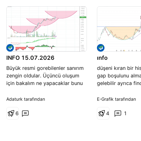
INFO 15.07.2026
ınfo
Büyük resmi gorebilenler sanırım
düşeni kıran bir h
zengin oldular. Üçüncü oluşum
gap boşulunu alma
için bakalım ne yapacaklar bunu
gelebilir ayrıca fi
zaman gösterecek.
formasyonu da me
ytd.
Adaturk tarafından
E-Grafik tarafından
6
4
1