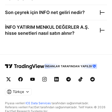
Son çeyrek için
INFO
net geliri nedir?
İNFO YATIRIM MENKUL DEĞERLER A.Ş.
hisse senetleri nasıl satın alınır?
İNSANLAR TARAFINDAN YAPILDI
Türkçe
Piyasa verileri
ICE Data Services
tarafından sağlanmaktadır.
Referans verileri FactSet tarafından sağlanmaktadır. Telif Hakkı © 2026
FactSet Research Systems Inc.