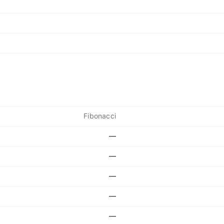
Fibonacci
—
—
—
—
—