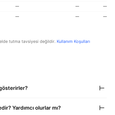
—
—
—
—
—
—
elde tutma tavsiyesi değildir.
Kullanım Koşulları
gösterirler?
edir? Yardımcı olurlar mı?