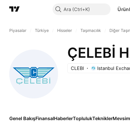
Ara
Ürünl
Piyasalar
/
Türkiye
/
Hisseler
/
Taşımacılık
/
Diğer Taşı
ÇELEBİ H
CLEBI
Istanbul Exch
Genel Bakış
Finansal
Haberler
Topluluk
Teknikler
Mevsims