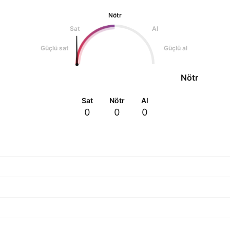
Nötr
Sat
Al
Güçlü sat
Güçlü al
Nötr
Sat
Nötr
Al
0
0
0