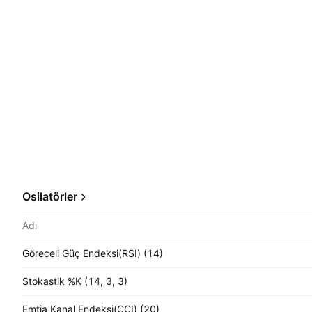
Osilatörler
Adı
Göreceli Güç Endeksi(RSI) (14)
Stokastik %K (14, 3, 3)
Emtia Kanal Endeksi(CCI) (20)