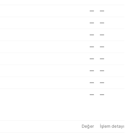
—
—
—
—
—
—
—
—
—
—
—
—
—
—
—
—
Değer
İşlem detayı