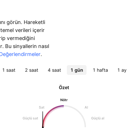
ını görün. Hareketli
emel verileri içerir
rip vermediğini
. Bu sinyallerin nasıl
Değerlendirmeler
.
1 saat
2 saat
4 saat
1 gün
1 hafta
1 ay
Özet
Nötr
Sat
Al
Güçlü sat
Güçlü al