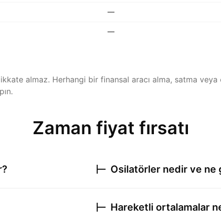
—
—
ı dikkate almaz. Herhangi bir finansal aracı alma, satma veya 
pın.
Zaman fiyat fırsatı
r?
Osilatörler nedir ve ne 
Hareketli ortalamalar n