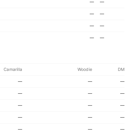
—
—
—
—
—
—
—
—
Camarilla
Woodie
DM
—
—
—
—
—
—
—
—
—
—
—
—
—
—
—