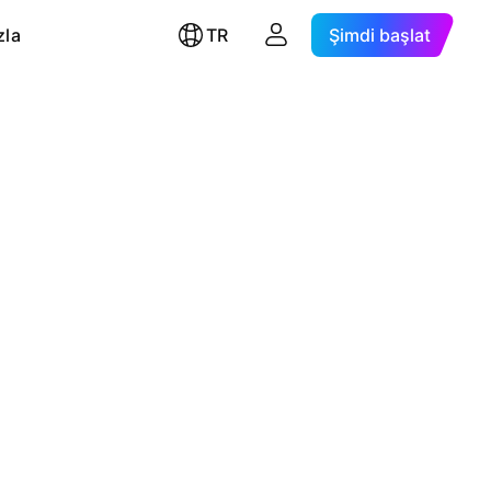
zla
TR
Şimdi başlat