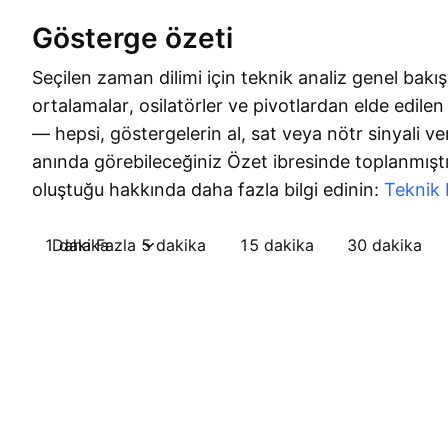
Gösterge özeti
Seçilen zaman dilimi için teknik analiz genel bakış
ortalamalar, osilatörler ve pivotlardan elde edilen t
— hepsi, göstergelerin al, sat veya nötr sinyali ve
anında görebileceğiniz Özet ibresinde toplanmıştır
oluştuğu hakkında daha fazla bilgi edinin:
Teknik 
1 dakika
Daha Fazla
5 dakika
15 dakika
30 dakika