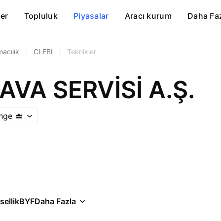
er
Topluluk
Piyasalar
Aracı kurum
Daha Fa
macılık
/
CLEBI
/
Teknikler
AVA SERVİSİ A.Ş.
ange
ellik
BYF
Daha Fazla