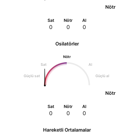
Nötr
Sat
Nötr
Al
0
0
0
Osilatörler
Nötr
Sat
Al
Güçlü sat
Güçlü al
Nötr
Sat
Nötr
Al
0
0
0
Hareketli Ortalamalar