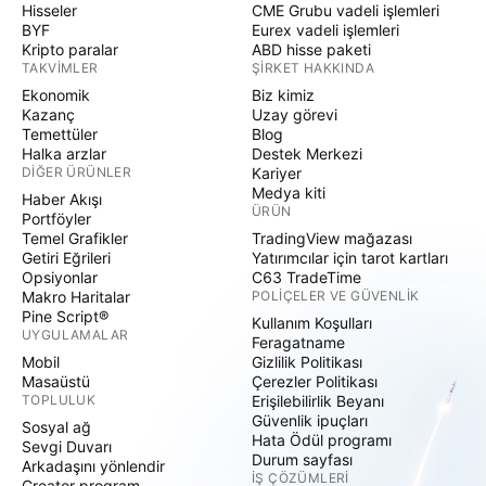
Hisseler
CME Grubu vadeli işlemleri
BYF
Eurex vadeli işlemleri
Kripto paralar
ABD hisse paketi
TAKVIMLER
ŞIRKET HAKKINDA
Ekonomik
Biz kimiz
Kazanç
Uzay görevi
Temettüler
Blog
Halka arzlar
Destek Merkezi
DIĞER ÜRÜNLER
Kariyer
Medya kiti
Haber Akışı
ÜRÜN
Portföyler
Temel Grafikler
TradingView mağazası
Getiri Eğrileri
Yatırımcılar için tarot kartları
Opsiyonlar
C63 TradeTime
Makro Haritalar
POLIÇELER VE GÜVENLIK
Pine Script®
Kullanım Koşulları
UYGULAMALAR
Feragatname
Mobil
Gizlilik Politikası
Masaüstü
Çerezler Politikası
TOPLULUK
Erişilebilirlik Beyanı
Güvenlik ipuçları
Sosyal ağ
Hata Ödül programı
Sevgi Duvarı
Durum sayfası
Arkadaşını yönlendir
İŞ ÇÖZÜMLERI
Creator program