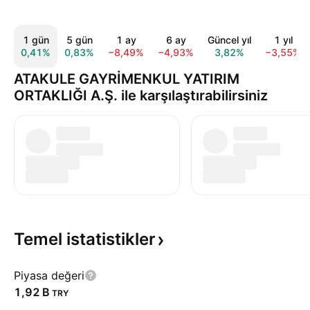
1 gün
5 gün
1 ay
6 ay
Güncel yıl
1 yıl
0,41%
0,83%
−8,49%
−4,93%
3,82%
−3,55%
ATAKULE GAYRİMENKUL YATIRIM
ORTAKLIĞI A.Ş. ile karşılaştırabilirsiniz
Temel
istatistikler
Piyasa değeri
‪1,92 B‬
TRY