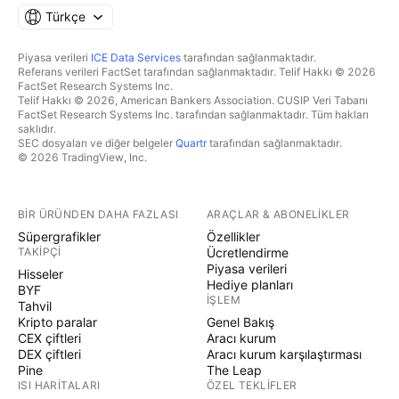
Türkçe
Piyasa verileri
ICE Data Services
tarafından sağlanmaktadır.
Referans verileri FactSet tarafından sağlanmaktadır. Telif Hakkı © 2026
FactSet Research Systems Inc.
Telif Hakkı © 2026, American Bankers Association. CUSIP Veri Tabanı
FactSet Research Systems Inc. tarafından sağlanmaktadır. Tüm hakları
saklıdır.
SEC dosyaları ve diğer belgeler
Quartr
tarafından sağlanmaktadır.
© 2026 TradingView, Inc.
BIR ÜRÜNDEN DAHA FAZLASI
ARAÇLAR & ABONELIKLER
Süpergrafikler
Özellikler
TAKIPÇI
Ücretlendirme
Piyasa verileri
Hisseler
Hediye planları
BYF
İŞLEM
Tahvil
Kripto paralar
Genel Bakış
CEX çiftleri
Aracı kurum
DEX çiftleri
Aracı kurum karşılaştırması
Pine
The Leap
ISI HARITALARI
ÖZEL TEKLIFLER