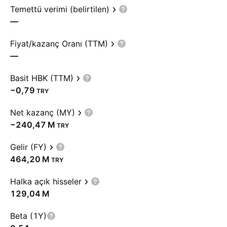
Temettü verimi (belirtilen)
—
Fiyat/kazanç Oranı (TTM)
—
Basit HBK (TTM)
−0,79
TRY
Net kazanç (MY)
‪−240,47 M‬
TRY
Gelir (FY)
‪464,20 M‬
TRY
Halka açık hisseler
‪129,04 M‬
Beta (1Y)