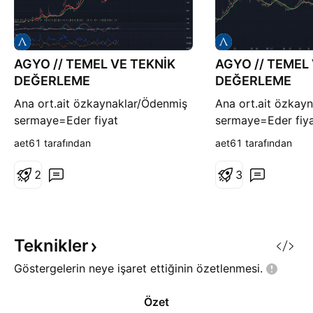
AGYO // TEMEL VE TEKNİK
AGYO // TEMEL
DEĞERLEME
DEĞERLEME
Ana ort.ait özkaynaklar/Ödenmiş
Ana ort.ait özkay
sermaye=Eder fiyat
sermaye=Eder fiy
6.267.125/263.340=23,80
5.785.846/263.3
aet61 tarafından
aet61 tarafından
tl.Teknik anlamda düşeni
tl.Teknik anlamda 
kırdık.Hedefler fibonacciye göre
kırdık.Hedefler fi
2
3
çizilmiştir. Paylaşım yaptığımda
çizilmiştir. Paylaş
size email gelmiyorsa sırasıyla
size email gelmiyo
profil ayarları-bildirimler-takip
profil ayarları-bild
ettiğiniz yazarlar altında bulunan
ettiğiniz yazarlar
Teknikler
eposta seçeneklerinin seçil
eposta seçeneklerin
Göstergelerin neye işaret ettiğinin
özetlenmesi.
Özet