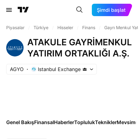
Şimdi başlat
Piyasalar
/
Türkiye
/
Hisseler
/
Finans
/
Gayrı Menkul Yatı
ATAKULE GAYRİMENKUL
YATIRIM ORTAKLIĞI A.Ş.
AGYO
Istanbul Exchange
Genel Bakış
Finansal
Haberler
Topluluk
Teknikler
Mevsimse