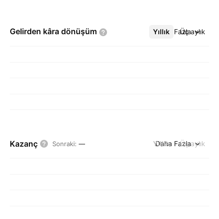
Gelirden kâra
dönüşüm
Yıllık
Daha Fazla
Üç aylık
Kazanç
Yıllık
Daha Fazla
Üç aylık
Sonraki
:
—