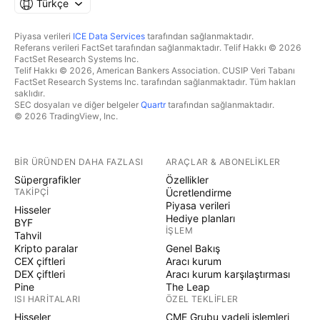
Türkçe
Piyasa verileri
ICE Data Services
tarafından sağlanmaktadır.
Referans verileri FactSet tarafından sağlanmaktadır. Telif Hakkı © 2026
FactSet Research Systems Inc.
Telif Hakkı © 2026, American Bankers Association. CUSIP Veri Tabanı
FactSet Research Systems Inc. tarafından sağlanmaktadır. Tüm hakları
saklıdır.
SEC dosyaları ve diğer belgeler
Quartr
tarafından sağlanmaktadır.
© 2026 TradingView, Inc.
BIR ÜRÜNDEN DAHA FAZLASI
ARAÇLAR & ABONELIKLER
Süpergrafikler
Özellikler
TAKIPÇI
Ücretlendirme
Piyasa verileri
Hisseler
Hediye planları
BYF
İŞLEM
Tahvil
Kripto paralar
Genel Bakış
CEX çiftleri
Aracı kurum
DEX çiftleri
Aracı kurum karşılaştırması
Pine
The Leap
ISI HARITALARI
ÖZEL TEKLIFLER
Hisseler
CME Grubu vadeli işlemleri