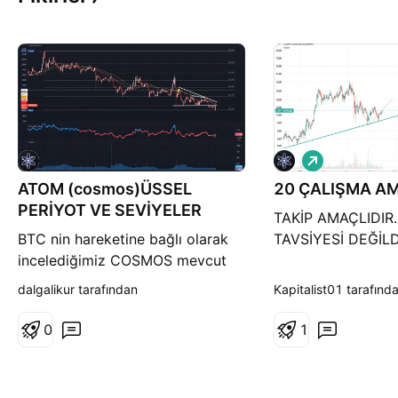
A
l
ATOM (cosmos)ÜSSEL
20 ÇALIŞMA AM
ı
ş
PERİYOT VE SEVİYELER
TAKİP AMAÇLIDIR.
BTC nin hareketine bağlı olarak
TAVSİYESİ DEĞİLD
incelediğimiz COSMOS mevcut
üssel periyotlarını yeniden retest
dalgalikur tarafından
Kapitalist01 tarafınd
etme çabasında, özellikle 21
günlük üssel ortamalasını saat
0
1
itibari ile yakalamış olsa da
mevcut seviyede hala 34 ve 55
günlük seviyelerin altında konum