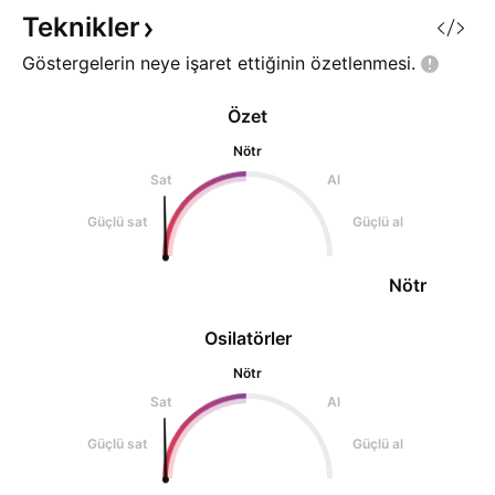
almış durumunda. Gün kapanışını
Teknikler
22,37 seviyesinin üs
Göstergelerin neye işaret ettiğinin
özetlenmesi.
Özet
Nötr
Sat
Al
Güçlü sat
Güçlü al
Nötr
Osilatörler
Nötr
Sat
Al
Güçlü sat
Güçlü al