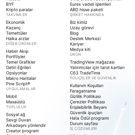
BYF
Eurex vadeli işlemleri
Kripto paralar
ABD hisse paketi
TAKVIMLER
ŞIRKET HAKKINDA
Ekonomik
Biz kimiz
Kazanç
Uzay görevi
Temettüler
Blog
Halka arzlar
Destek Merkezi
DIĞER ÜRÜNLER
Kariyer
Medya kiti
Haber Akışı
ÜRÜN
Portföyler
Temel Grafikler
TradingView mağazası
Getiri Eğrileri
Yatırımcılar için tarot kartları
Opsiyonlar
C63 TradeTime
Makro Haritalar
POLIÇELER VE GÜVENLIK
Pine Script®
Kullanım Koşulları
UYGULAMALAR
Feragatname
Mobil
Gizlilik Politikası
Masaüstü
Çerezler Politikası
TOPLULUK
Erişilebilirlik Beyanı
Güvenlik ipuçları
Sosyal ağ
Hata Ödül programı
Sevgi Duvarı
Durum sayfası
Arkadaşını yönlendir
İŞ ÇÖZÜMLERI
Creator program