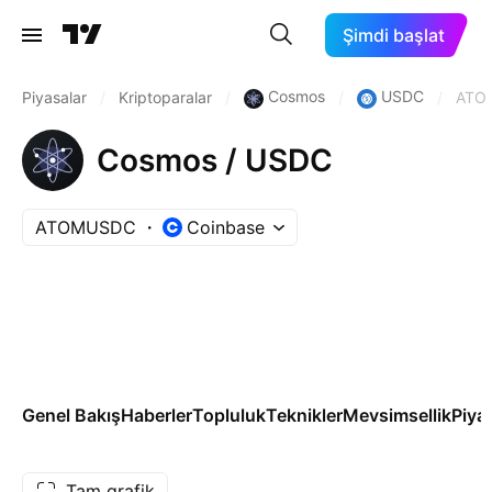
Şimdi başlat
Cosmos
USDC
Piyasalar
/
Kriptoparalar
/
/
/
ATO
Cosmos / USDC
ATOMUSDC
Coinbase
Genel Bakış
Haberler
Topluluk
Teknikler
Mevsimsellik
Piya
Tam grafik