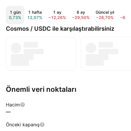
1 gün
1 hafta
1 ay
6 ay
Güncel yıl
1 y
0,73%
12,07%
−12,26%
−29,50%
−28,70%
−69,
Cosmos / USDC ile karşılaştırabilirsiniz
Önemli veri noktaları
Hacim
—
Önceki kapanış