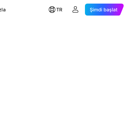
zla
TR
Şimdi başlat