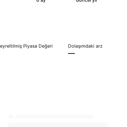
y
6 ay
Güncel yıl
yreltilmiş Piyasa Değeri
Dolaşımdaki arz
—