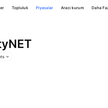
er
Topluluk
Piyasalar
Aracı kurum
Daha Fa
ityNET
ets