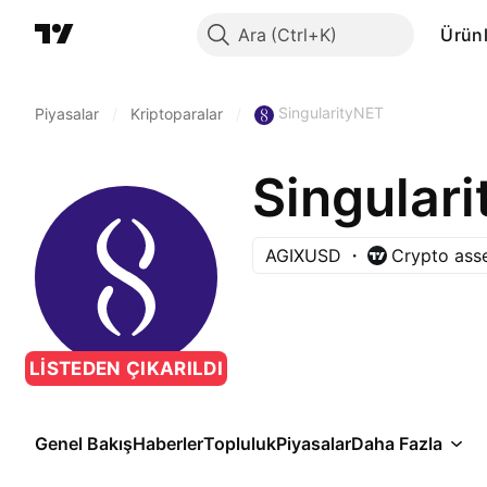
Ara
Ürünl
SingularityNET
Piyasalar
/
Kriptoparalar
/
Singular
AGIXUSD
Crypto ass
LISTEDEN ÇIKARILDI
Genel Bakış
Haberler
Topluluk
Piyasalar
Daha Fazla