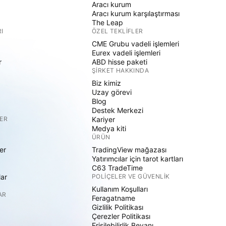
Aracı kurum
Aracı kurum karşılaştırması
The Leap
I
ÖZEL TEKLIFLER
CME Grubu vadeli işlemleri
Eurex vadeli işlemleri
r
ABD hisse paketi
ŞIRKET HAKKINDA
Biz kimiz
Uzay görevi
Blog
Destek Merkezi
ER
Kariyer
Medya kiti
ÜRÜN
er
TradingView mağazası
Yatırımcılar için tarot kartları
C63 TradeTime
lar
POLIÇELER VE GÜVENLIK
Kullanım Koşulları
AR
Feragatname
Gizlilik Politikası
Çerezler Politikası
Erişilebilirlik Beyanı