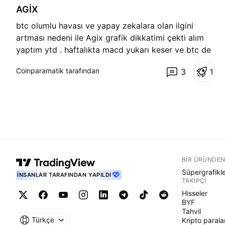
AGİX
ı
ş
btc olumlu havası ve yapay zekalara olan ilgini
artması nedeni ile Agix grafik dikkatimi çekti alım
yaptım ytd . haftalıkta macd yukarı keser ve btc de
olumlu olması durumunda agix beklentim 1 dolar al
Coinparamatik tarafından
3
1
sat sizin kararınız YTD.
BIR ÜRÜNDEN
Süpergrafikl
İNSANLAR TARAFINDAN YAPILDI
TAKIPÇI
Hisseler
BYF
Tahvil
Türkçe
Kripto parala