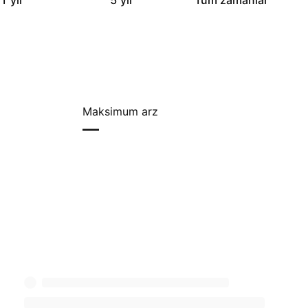
1 yıl
5 yıl
Tüm zamanlar
Maksimum arz
—