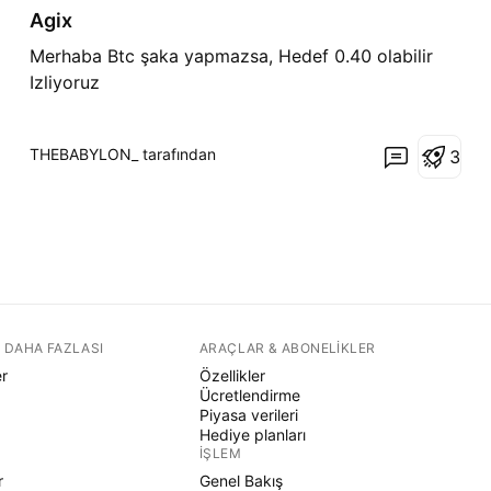
Agix
ı
ş
Merhaba Btc şaka yapmazsa, Hedef 0.40 olabilir
Izliyoruz
THEBABYLON_ tarafından
3
 DAHA FAZLASI
ARAÇLAR & ABONELIKLER
er
Özellikler
Ücretlendirme
Piyasa verileri
Hediye planları
İŞLEM
r
Genel Bakış