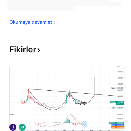
Okumaya devam 
et
Fikirler
A
l