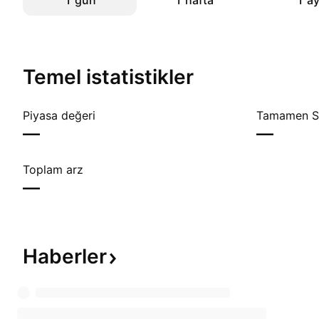
1 gün
1 hafta
1 a
Temel istatistikler
Piyasa değeri
Tamamen Se
—
—
Toplam arz
—
Haberler