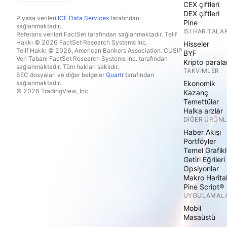
CEX çiftleri
DEX çiftleri
Piyasa verileri
ICE Data Services
tarafından
Pine
sağlanmaktadır.
ISI HARITALAR
Referans verileri FactSet tarafından sağlanmaktadır. Telif
Hakkı © 2026 FactSet Research Systems Inc.
Hisseler
Telif Hakkı © 2026, American Bankers Association. CUSIP
BYF
Veri Tabanı FactSet Research Systems Inc. tarafından
Kripto parala
sağlanmaktadır. Tüm hakları saklıdır.
TAKVIMLER
SEC dosyaları ve diğer belgeler
Quartr
tarafından
sağlanmaktadır.
Ekonomik
© 2026 TradingView, Inc.
Kazanç
Temettüler
Halka arzlar
DIĞER ÜRÜNL
Haber Akışı
Portföyler
Temel Grafikl
Getiri Eğrileri
Opsiyonlar
Makro Harita
Pine Script®
UYGULAMAL
Mobil
Masaüstü