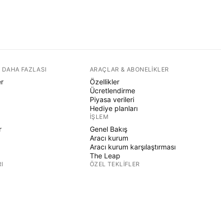
 DAHA FAZLASI
ARAÇLAR & ABONELIKLER
er
Özellikler
Ücretlendirme
Piyasa verileri
Hediye planları
İŞLEM
r
Genel Bakış
Aracı kurum
Aracı kurum karşılaştırması
The Leap
I
ÖZEL TEKLIFLER
CME Grubu vadeli işlemleri
Eurex vadeli işlemleri
r
ABD hisse paketi
ŞIRKET HAKKINDA
Biz kimiz