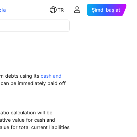
zla
TR
Şimdi başlat
rm debts using its
cash and
 can be immediately paid off
atio calculation will be
ative value for cash and
e for total current liabilities