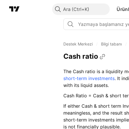
Ara
Ürünl
Destek Merkezi
/
Bilgi tabanı
/
Cash ratio
The Cash ratio is a liquidity 
short-term investments
. It i
with its liquid assets.
Cash Ratio = Cash & short term
If either Cash & short term Inv
meaningless, and the result s
short-term investments implies
is not financially plausible.