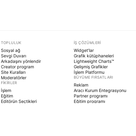
TOPLULUK
İŞ ÇÖZÜMLERI
Sosyal ağ
Widget'lar
Sevgi Duvarı
Grafik kütüphaneleri
Arkadaşını yönlendir
Lightweight Charts™
Creator program
Gelişmiş Grafikler
Site Kuralları
İşlem Platformu
Moderatörler
BÜYÜME FIRSATLARI
FIKIRLER
Reklam
İşlem
Aracı Kurum Entegrasyonu
Eğitim
Partner programı
Editörün Seçtikleri
Eğitim programı
PINE SCRIPT
Göstergeler & stratejiler
Sihirbazlar
Serbest çalışanlar
Ücretli Alanlar