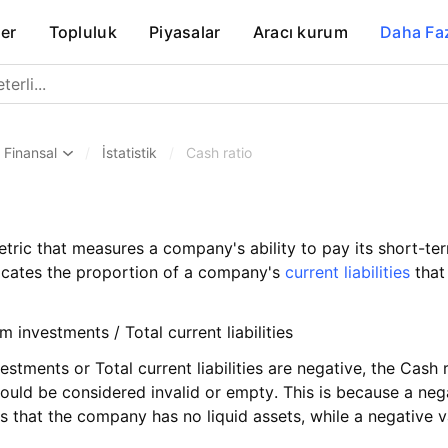
er
Topluluk
Piyasalar
Aracı kurum
Daha Fa
Finansal
/
İstatistik
/
Cash ratio
metric that measures a company's ability to pay its short-te
ndicates the proportion of a company's
current liabilities
that
 investments / Total current liabilities
estments or Total current liabilities are negative, the Cash r
hould be considered invalid or empty. This is because a neg
 that the company has no liquid assets, while a negative valu