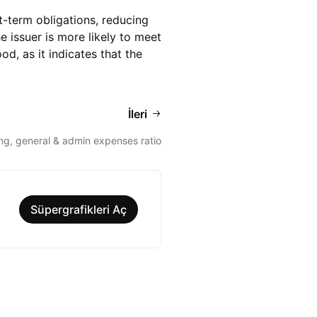
t-term obligations, reducing
he issuer is more likely to meet
od, as it indicates that the
İleri
ing, general & admin expenses ratio
Süpergrafikleri Aç