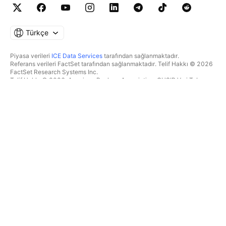
Türkçe
Piyasa verileri
ICE Data Services
tarafından sağlanmaktadır.
Referans verileri FactSet tarafından sağlanmaktadır. Telif Hakkı © 2026
FactSet Research Systems Inc.
Telif Hakkı © 2026, American Bankers Association. CUSIP Veri Tabanı
FactSet Research Systems Inc. tarafından sağlanmaktadır. Tüm hakları
saklıdır.
SEC dosyaları ve diğer belgeler
Quartr
tarafından sağlanmaktadır.
© 2026 TradingView, Inc.
BIR ÜRÜNDEN DAHA FAZLASI
ARAÇLAR & ABONELIKLER
Süpergrafikler
Özellikler
TAKIPÇI
Ücretlendirme
Piyasa verileri
Hisseler
Hediye planları
BYF
İŞLEM
Tahvil
Kripto paralar
Genel Bakış
CEX çiftleri
Aracı kurum
DEX çiftleri
Aracı kurum karşılaştırması