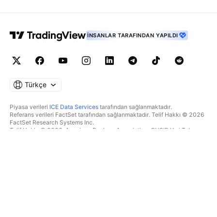
İNSANLAR TARAFINDAN YAPILDI
Türkçe
Piyasa verileri
ICE Data Services
tarafından sağlanmaktadır.
Referans verileri FactSet tarafından sağlanmaktadır. Telif Hakkı © 2026
FactSet Research Systems Inc.
Telif Hakkı © 2026, American Bankers Association. CUSIP Veri Tabanı
FactSet Research Systems Inc. tarafından sağlanmaktadır. Tüm hakları
saklıdır.
SEC dosyaları ve diğer belgeler
Quartr
tarafından sağlanmaktadır.
© 2026 TradingView, Inc.
BIR ÜRÜNDEN DAHA FAZLASI
ARAÇLAR & ABONELIKLER
Süpergrafikler
Özellikler
TAKIPÇI
Ücretlendirme