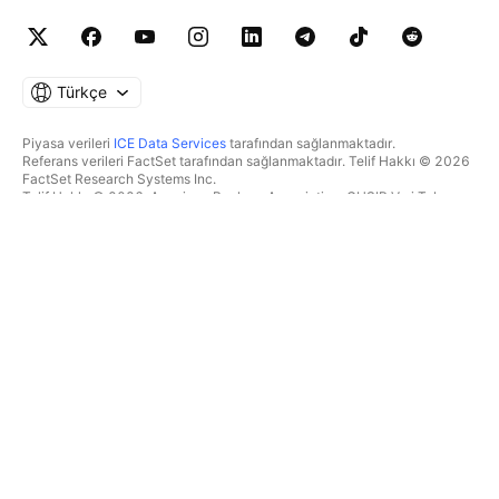
Türkçe
Piyasa verileri
ICE Data Services
tarafından sağlanmaktadır.
Referans verileri FactSet tarafından sağlanmaktadır. Telif Hakkı © 2026
FactSet Research Systems Inc.
Telif Hakkı © 2026, American Bankers Association. CUSIP Veri Tabanı
FactSet Research Systems Inc. tarafından sağlanmaktadır. Tüm hakları
saklıdır.
SEC dosyaları ve diğer belgeler
Quartr
tarafından sağlanmaktadır.
© 2026 TradingView, Inc.
BIR ÜRÜNDEN DAHA FAZLASI
ARAÇLAR & ABONELIKLER
Süpergrafikler
Özellikler
TAKIPÇI
Ücretlendirme
Piyasa verileri
Hisseler
Hediye planları
BYF
İŞLEM
Tahvil
Kripto paralar
Genel Bakış
CEX çiftleri
Aracı kurum