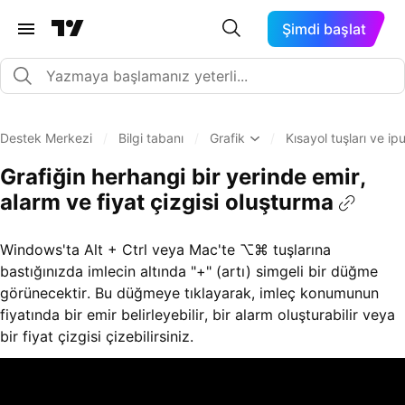
Şimdi başlat
Destek Merkezi
/
Bilgi tabanı
/
Grafik
/
Kısayol tuşları ve ipu
Grafiğin herhangi bir yerinde emir,
alarm ve fiyat çizgisi oluşturma
Windows'ta Alt + Ctrl veya Mac'te ⌥⌘ tuşlarına
bastığınızda imlecin altında "+" (artı) simgeli bir düğme
görünecektir. Bu düğmeye tıklayarak, imleç konumunun
fiyatında bir emir belirleyebilir, bir alarm oluşturabilir veya
bir fiyat çizgisi çizebilirsiniz.