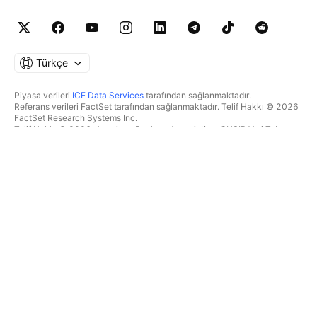
Türkçe
Piyasa verileri
ICE Data Services
tarafından sağlanmaktadır.
Referans verileri FactSet tarafından sağlanmaktadır. Telif Hakkı © 2026
FactSet Research Systems Inc.
Telif Hakkı © 2026, American Bankers Association. CUSIP Veri Tabanı
FactSet Research Systems Inc. tarafından sağlanmaktadır. Tüm hakları
saklıdır.
SEC dosyaları ve diğer belgeler
Quartr
tarafından sağlanmaktadır.
© 2026 TradingView, Inc.
BIR ÜRÜNDEN DAHA FAZLASI
ARAÇLAR & ABONELIKLER
Süpergrafikler
Özellikler
TAKIPÇI
Ücretlendirme
Piyasa verileri
Hisseler
Hediye planları
BYF
İŞLEM
Tahvil
Kripto paralar
Genel Bakış