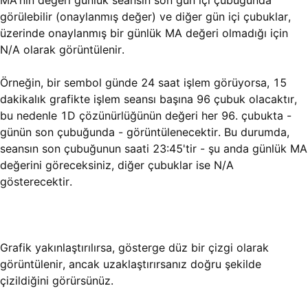
MA'nın değeri günlük seansın son gün içi çubuğunda
görülebilir (onaylanmış değer) ve diğer gün içi çubuklar,
üzerinde onaylanmış bir günlük MA değeri olmadığı için
N/A olarak görüntülenir.
Örneğin, bir sembol günde 24 saat işlem görüyorsa, 15
dakikalık grafikte işlem seansı başına 96 çubuk olacaktır,
bu nedenle 1D çözünürlüğünün değeri her 96. çubukta -
günün son çubuğunda - görüntülenecektir. Bu durumda,
seansın son çubuğunun saati 23:45'tir - şu anda günlük MA
değerini göreceksiniz, diğer çubuklar ise N/A
gösterecektir.
Grafik yakınlaştırılırsa, gösterge düz bir çizgi olarak
görüntülenir, ancak uzaklaştırırsanız doğru şekilde
çizildiğini görürsünüz.