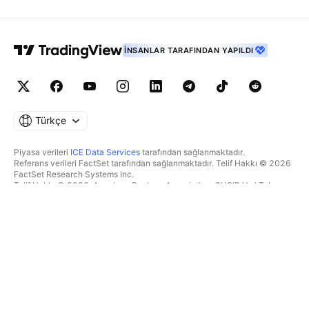
İNSANLAR TARAFINDAN YAPILDI
Türkçe
Piyasa verileri
ICE Data Services
tarafından sağlanmaktadır.
Referans verileri FactSet tarafından sağlanmaktadır. Telif Hakkı © 2026
FactSet Research Systems Inc.
Telif Hakkı © 2026, American Bankers Association. CUSIP Veri Tabanı
FactSet Research Systems Inc. tarafından sağlanmaktadır. Tüm hakları
saklıdır.
SEC dosyaları ve diğer belgeler
Quartr
tarafından sağlanmaktadır.
© 2026 TradingView, Inc.
BIR ÜRÜNDEN DAHA FAZLASI
ARAÇLAR & ABONELIKLER
Süpergrafikler
Özellikler
TAKIPÇI
Ücretlendirme