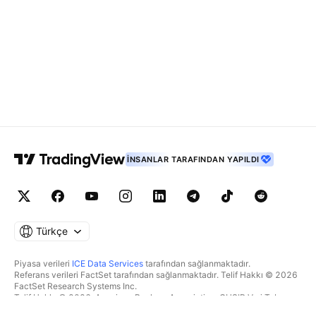
İNSANLAR TARAFINDAN YAPILDI
Türkçe
Piyasa verileri
ICE Data Services
tarafından sağlanmaktadır.
Referans verileri FactSet tarafından sağlanmaktadır. Telif Hakkı © 2026
FactSet Research Systems Inc.
Telif Hakkı © 2026, American Bankers Association. CUSIP Veri Tabanı
FactSet Research Systems Inc. tarafından sağlanmaktadır. Tüm hakları