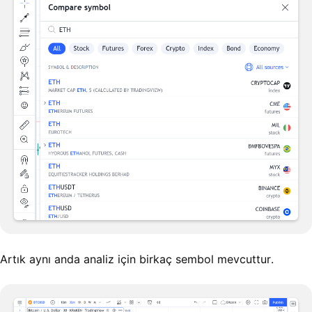
Artık aynı anda analiz için birkaç sembol mevcuttur.