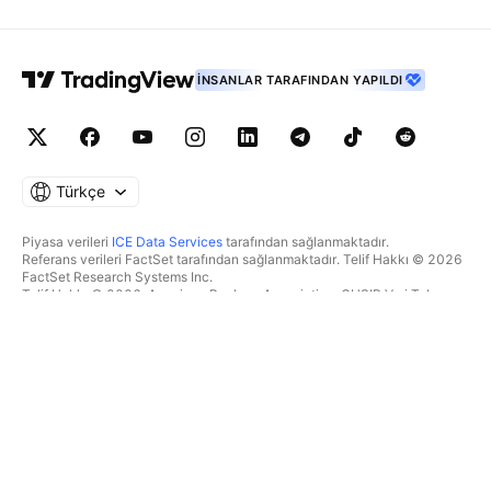
İNSANLAR TARAFINDAN YAPILDI
Türkçe
Piyasa verileri
ICE Data Services
tarafından sağlanmaktadır.
Referans verileri FactSet tarafından sağlanmaktadır. Telif Hakkı © 2026
FactSet Research Systems Inc.
Telif Hakkı © 2026, American Bankers Association. CUSIP Veri Tabanı
FactSet Research Systems Inc. tarafından sağlanmaktadır. Tüm hakları
saklıdır.
SEC dosyaları ve diğer belgeler
Quartr
tarafından sağlanmaktadır.
© 2026 TradingView, Inc.
BIR ÜRÜNDEN DAHA FAZLASI
ARAÇLAR & ABONELIKLER
Süpergrafikler
Özellikler
TAKIPÇI
Ücretlendirme