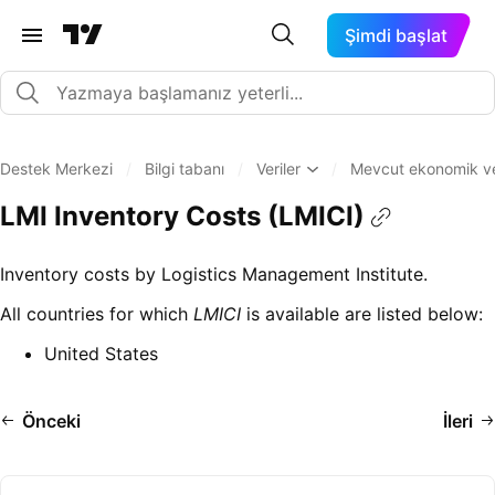
Şimdi başlat
Destek Merkezi
/
Bilgi tabanı
/
Veriler
/
Mevcut ekonomik veri
LMI Inventory Costs (LMICI)
Inventory costs by Logistics Management Institute.
All countries for which
LMICI
is available are listed below:
United States
Önceki
İleri