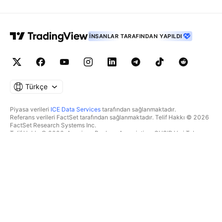
İNSANLAR TARAFINDAN YAPILDI
Türkçe
Piyasa verileri
ICE Data Services
tarafından sağlanmaktadır.
Referans verileri FactSet tarafından sağlanmaktadır. Telif Hakkı © 2026
FactSet Research Systems Inc.
Telif Hakkı © 2026, American Bankers Association. CUSIP Veri Tabanı
FactSet Research Systems Inc. tarafından sağlanmaktadır. Tüm hakları
saklıdır.
SEC dosyaları ve diğer belgeler
Quartr
tarafından sağlanmaktadır.
© 2026 TradingView, Inc.
BIR ÜRÜNDEN DAHA FAZLASI
ARAÇLAR & ABONELIKLER
Süpergrafikler
Özellikler
TAKIPÇI
Ücretlendirme