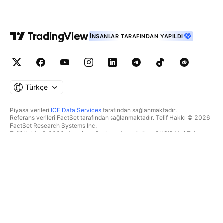
İNSANLAR TARAFINDAN YAPILDI
Türkçe
Piyasa verileri
ICE Data Services
tarafından sağlanmaktadır.
Referans verileri FactSet tarafından sağlanmaktadır. Telif Hakkı © 2026
FactSet Research Systems Inc.
Telif Hakkı © 2026, American Bankers Association. CUSIP Veri Tabanı
FactSet Research Systems Inc. tarafından sağlanmaktadır. Tüm hakları
saklıdır.
SEC dosyaları ve diğer belgeler
Quartr
tarafından sağlanmaktadır.
© 2026 TradingView, Inc.
BIR ÜRÜNDEN DAHA FAZLASI
ARAÇLAR & ABONELIKLER
Süpergrafikler
Özellikler
TAKIPÇI
Ücretlendirme