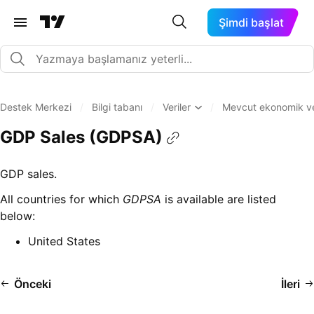
Şimdi başlat
Destek Merkezi
/
Bilgi tabanı
/
Veriler
/
Mevcut ekonomik veri
GDP Sales (GDPSA)
GDP sales.
All countries for which
GDPSA
is available are listed
below:
United States
Önceki
İleri