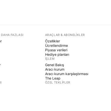
 DAHA FAZLASI
ARAÇLAR & ABONELIKLER
er
Özellikler
Ücretlendirme
Piyasa verileri
Hediye planları
İŞLEM
r
Genel Bakış
Aracı kurum
Aracı kurum karşılaştırması
The Leap
I
ÖZEL TEKLIFLER
CME Grubu vadeli işlemleri
Eurex vadeli işlemleri
r
ABD hisse paketi
ŞIRKET HAKKINDA
Biz kimiz