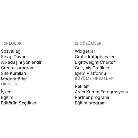
TOPLULUK
İŞ ÇÖZÜMLERI
Sosyal ağ
Widget'lar
Sevgi Duvarı
Grafik kütüphaneleri
Arkadaşını yönlendir
Lightweight Charts™
Creator program
Gelişmiş Grafikler
Site Kuralları
İşlem Platformu
Moderatörler
BÜYÜME FIRSATLARI
FIKIRLER
Reklam
İşlem
Aracı Kurum Entegrasyonu
Eğitim
Partner programı
Editörün Seçtikleri
Eğitim programı
PINE SCRIPT
Göstergeler & stratejiler
Sihirbazlar
Serbest çalışanlar
Ücretli Alanlar