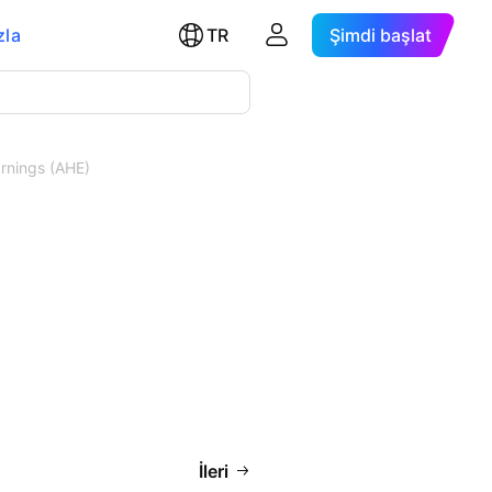
zla
TR
Şimdi başlat
rnings (AHE)
İleri