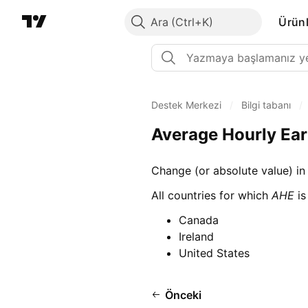
Ara
Ürünl
Destek Merkezi
/
Bilgi tabanı
/
Average Hourly Ea
Change (or absolute value) in
All countries for which
AHE
is
Canada
Ireland
United States
Önceki