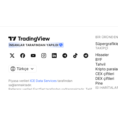
BIR ÜRÜNDEN
Süpergrafikl
İNSANLAR TARAFINDAN YAPILDI
TAKIPÇI
Hisseler
BYF
Tahvil
Türkçe
Kripto parala
CEX çiftleri
DEX çiftleri
Piyasa verileri
ICE Data Services
tarafından
Pine
sağlanmaktadır.
ISI HARITALAR
Referans verileri FactSet tarafından sağlanmaktadır. Telif
Hakkı © 2026 FactSet Research Systems Inc.
Hisseler
Telif Hakkı © 2026, American Bankers Association. CUSIP
BYF
Veri Tabanı FactSet Research Systems Inc. tarafından
Kripto parala
sağlanmaktadır. Tüm hakları saklıdır.
TAKVIMLER
SEC dosyaları ve diğer belgeler
Quartr
tarafından
sağlanmaktadır.
Ekonomik