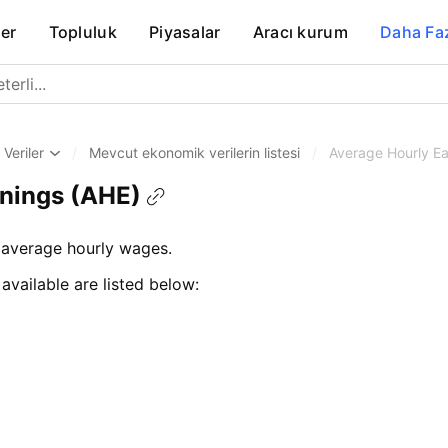
er
Topluluk
Piyasalar
Aracı kurum
Daha Fa
Veriler
/
Mevcut ekonomik verilerin listesi
/
Average Hourly Ea
rnings (AHE)
 average hourly wages.
 available are listed below: