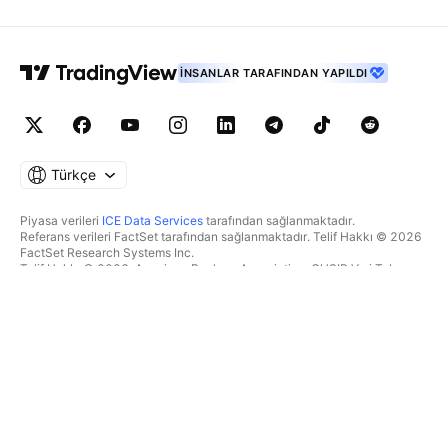
İNSANLAR TARAFINDAN YAPILDI
Türkçe
Piyasa verileri
ICE Data Services
tarafından sağlanmaktadır.
Referans verileri FactSet tarafından sağlanmaktadır. Telif Hakkı © 2026
FactSet Research Systems Inc.
Telif Hakkı © 2026, American Bankers Association. CUSIP Veri Tabanı
FactSet Research Systems Inc. tarafından sağlanmaktadır. Tüm hakları
saklıdır.
SEC dosyaları ve diğer belgeler
Quartr
tarafından sağlanmaktadır.
© 2026 TradingView, Inc.
BIR ÜRÜNDEN DAHA FAZLASI
ARAÇLAR & ABONELIKLER
Süpergrafikler
Özellikler
TAKIPÇI
Ücretlendirme