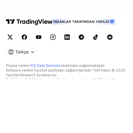
İNSANLAR TARAFINDAN YAPILDI
Türkçe
Piyasa verileri
ICE Data Services
tarafından sağlanmaktadır.
Referans verileri FactSet tarafından sağlanmaktadır. Telif Hakkı © 2026
FactSet Research Systems Inc.
Telif Hakkı © 2026, American Bankers Association. CUSIP Veri Tabanı
FactSet Research Systems Inc. tarafından sağlanmaktadır. Tüm hakları
saklıdır.
SEC dosyaları ve diğer belgeler
Quartr
tarafından sağlanmaktadır.
© 2026 TradingView, Inc.
BIR ÜRÜNDEN DAHA FAZLASI
ARAÇLAR & ABONELIKLER
Süpergrafikler
Özellikler
TAKIPÇI
Ücretlendirme