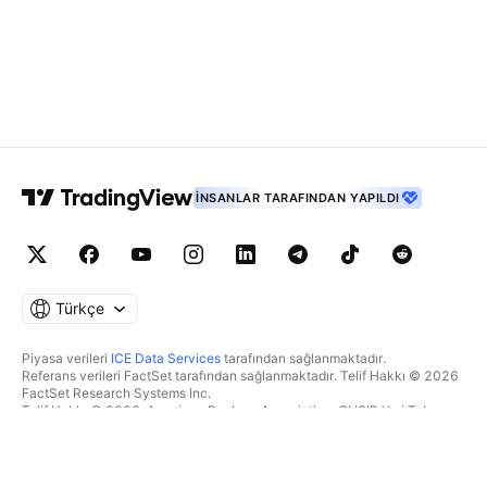
İNSANLAR TARAFINDAN YAPILDI
Türkçe
Piyasa verileri
ICE Data Services
tarafından sağlanmaktadır.
Referans verileri FactSet tarafından sağlanmaktadır. Telif Hakkı © 2026
FactSet Research Systems Inc.
Telif Hakkı © 2026, American Bankers Association. CUSIP Veri Tabanı
FactSet Research Systems Inc. tarafından sağlanmaktadır. Tüm hakları
saklıdır.
SEC dosyaları ve diğer belgeler
Quartr
tarafından sağlanmaktadır.
© 2026 TradingView, Inc.